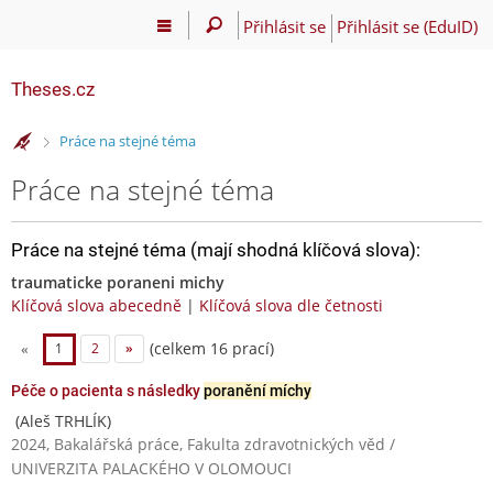
Přihlásit se
Přihlásit se (EduID)
Theses.cz
>
Práce na stejné téma
Práce na stejné téma
Práce na stejné téma (mají shodná klíčová slova):
traumaticke poraneni michy
Klíčová slova abecedně
|
Klíčová slova dle četnosti
(celkem 16 prací)
«
1
2
»
Péče o pacienta s následky
poranění míchy
(Aleš TRHLÍK)
2024, Bakalářská práce, Fakulta zdravotnických věd /
UNIVERZITA PALACKÉHO V OLOMOUCI