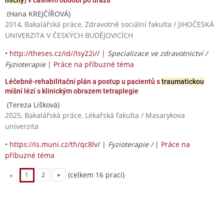
(Hana KREJČÍŘOVÁ)
2014, Bakalářská práce, Zdravotně sociální fakulta / JIHOČESKÁ
UNIVERZITA V ČESKÝCH BUDĚJOVICÍCH
•
http://theses.cz/id//lsy22i//
|
Specializace ve zdravotnictví /
Fyzioterapie
|
Práce na příbuzné téma
Léčebně-rehabilitační plán a postup u pacientů s
traumatickou
míšní lézí s klinickým obrazem tetraplegie
(Tereza Lišková)
2025, Bakalářská práce, Lékařská fakulta / Masarykova
univerzita
•
https://is.muni.cz/th/qc8lv/
|
Fyzioterapie /
|
Práce na
příbuzné téma
(celkem 16 prací)
«
1
2
»