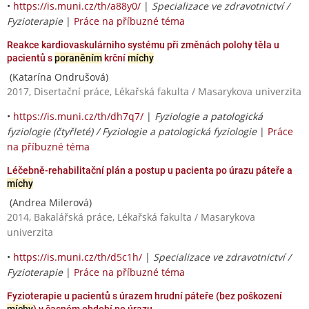
•
https://is.muni.cz/th/a88y0/
|
Specializace ve zdravotnictví /
Fyzioterapie
|
Práce na příbuzné téma
Reakce kardiovaskulárniho systému při změnách polohy těla u
pacientů s
poraněním
krční
míchy
(Katarína Ondrušová)
2017, Disertační práce, Lékařská fakulta / Masarykova univerzita
•
https://is.muni.cz/th/dh7q7/
|
Fyziologie a patologická
fyziologie (čtyřleté) / Fyziologie a patologická fyziologie
|
Práce
na příbuzné téma
Léčebně-rehabilitační plán a postup u pacienta po úrazu páteře a
míchy
(Andrea Milerová)
2014, Bakalářská práce, Lékařská fakulta / Masarykova
univerzita
•
https://is.muni.cz/th/d5c1h/
|
Specializace ve zdravotnictví /
Fyzioterapie
|
Práce na příbuzné téma
Fyzioterapie u pacientů s úrazem hrudní páteře (bez poškození
míchy
) v časném období po úrazu