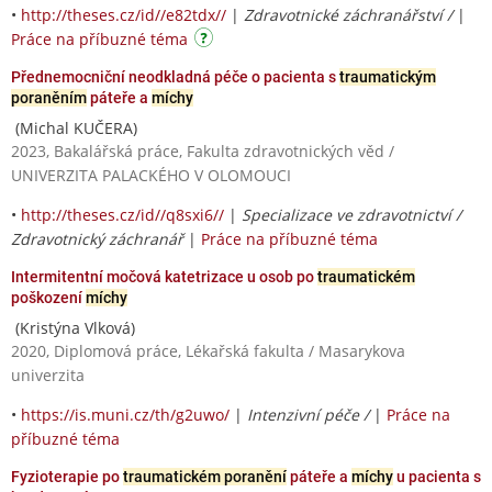
•
http://theses.cz/id//e82tdx//
|
Zdravotnické záchranářství /
|
Práce na příbuzné téma
Přednemocniční neodkladná péče o pacienta s
traumatickým
poraněním
páteře a
míchy
(Michal KUČERA)
2023, Bakalářská práce, Fakulta zdravotnických věd /
UNIVERZITA PALACKÉHO V OLOMOUCI
•
http://theses.cz/id//q8sxi6//
|
Specializace ve zdravotnictví /
Zdravotnický záchranář
|
Práce na příbuzné téma
Intermitentní močová katetrizace u osob po
traumatickém
poškození
míchy
(Kristýna Vlková)
2020, Diplomová práce, Lékařská fakulta / Masarykova
univerzita
•
https://is.muni.cz/th/g2uwo/
|
Intenzivní péče /
|
Práce na
příbuzné téma
Fyzioterapie po
traumatickém poranění
páteře a
míchy
u pacienta s