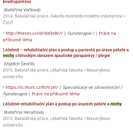
kvadruparézou
(Kateřina Vočková)
2014, Bakalářská práce, Fakulta biomedicínského inženýrství /
ČVUT
•
http://theses.cz/id//d43e8n//
|
Fyzioterapie /
|
Práce na
příbuzné téma
Léčebně – rehabilitační plán a postup u pacientů po úraze páteře a
míchy
s klinickým obrazem spastické paraparézy / plegie
(Vojtěch Ševčík)
2015, Bakalářská práce, Lékařská fakulta / Masarykova
univerzita
•
https://is.muni.cz/th/trzel/
|
Specializace ve zdravotnictví /
Fyzioterapie
|
Práce na příbuzné téma
Léčebně-rehabilitační plán a postup po úrazech páteře a
míchy
(Kateřina Heraltová)
2013, Bakalářská práce, Lékařská fakulta / Masarykova
univerzita