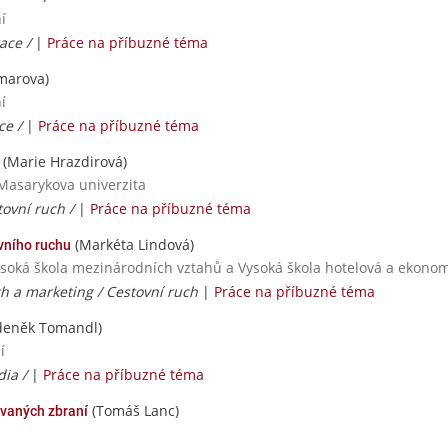
í
ace /
|
Práce na příbuzné téma
marova)
í
ce /
|
Práce na příbuzné téma
(Marie Hrazdirová)
 Masarykova univerzita
tovní ruch /
|
Práce na příbuzné téma
(Markéta Lindová)
vního ruchu
ysoká škola mezinárodních vztahů a Vysoká škola hotelová a ekonomi
ch a marketing / Cestovní ruch
|
Práce na příbuzné téma
deněk Tomandl)
í
dia /
|
Práce na příbuzné téma
(Tomáš Lanc)
ovaných zbraní