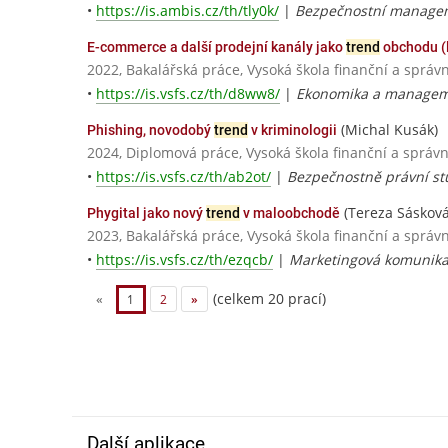
•
https://is.ambis.cz/th/tly0k/
|
Bezpečnostní manage
E-commerce a další prodejní kanály jako
trend
obchodu (l
2022, Bakalářská práce, Vysoká škola finanční a správn
•
https://is.vsfs.cz/th/d8ww8/
|
Ekonomika a managem
(Michal Kusák)
Phishing, novodobý
trend
v kriminologii
2024, Diplomová práce, Vysoká škola finanční a správn
•
https://is.vsfs.cz/th/ab2ot/
|
Bezpečnostně právní st
(Tereza Sásková
Phygital jako nový
trend
v maloobchodě
2023, Bakalářská práce, Vysoká škola finanční a správn
•
https://is.vsfs.cz/th/ezqcb/
|
Marketingová komunika
(celkem 20 prací)
«
1
2
»
Další aplikace