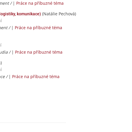
ment /
|
Práce na příbuzné téma
(Natálie Pechová)
ogistiky, komunikace)
í
ent /
|
Práce na příbuzné téma
í
udia /
|
Práce na příbuzné téma
)
í
ce /
|
Práce na příbuzné téma