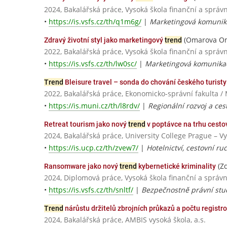
2024, Bakalářská práce, Vysoká škola finanční a správn
•
https://is.vsfs.cz/th/q1m6g/
|
Marketingová komunik
(Omarova O
Zdravý životní styl jako marketingový
trend
2022, Bakalářská práce, Vysoká škola finanční a správn
•
https://is.vsfs.cz/th/lw0sc/
|
Marketingová komunika
Trend
Bleisure travel – sonda do chování českého turisty
2022, Bakalářská práce, Ekonomicko-správní fakulta /
•
https://is.muni.cz/th/l8rdv/
|
Regionální rozvoj a ces
Retreat tourism jako nový
trend
v poptávce na trhu cesto
2024, Bakalářská práce, University College Prague – V
•
https://is.ucp.cz/th/zvew7/
|
Hotelnictví, cestovní ru
(Z
Ransomware jako nový
trend
kybernetické kriminality
2024, Diplomová práce, Vysoká škola finanční a správn
•
https://is.vsfs.cz/th/snltf/
|
Bezpečnostně právní stu
Trend
nárůstu držitelů zbrojních průkazů a počtu registr
2024, Bakalářská práce, AMBIS vysoká škola, a.s.