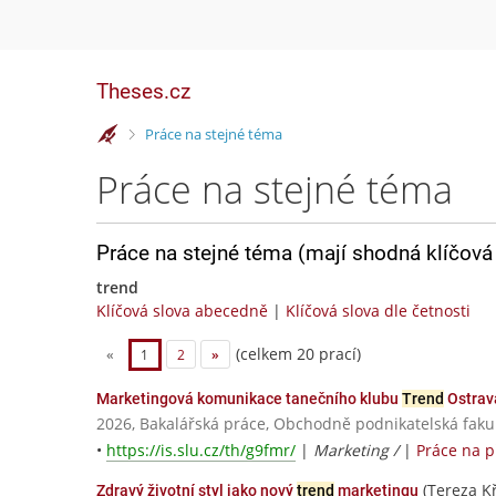
Theses.cz
>
Práce na stejné téma
Práce na stejné téma
Práce na stejné téma (mají shodná klíčová 
trend
Klíčová slova abecedně
|
Klíčová slova dle četnosti
(celkem 20 prací)
«
1
2
»
Marketingová komunikace tanečního klubu
Trend
Ostrav
2026, Bakalářská práce, Obchodně podnikatelská fakul
•
https://is.slu.cz/th/g9fmr/
|
Marketing /
|
Práce na 
(Tereza Kř
Zdravý životní styl jako nový
trend
marketingu