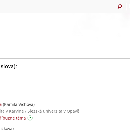
slova):
(Kamila Víchová)
a
ta v Karviné / Slezská univerzita v Opavě
příbuzné téma
ížková)