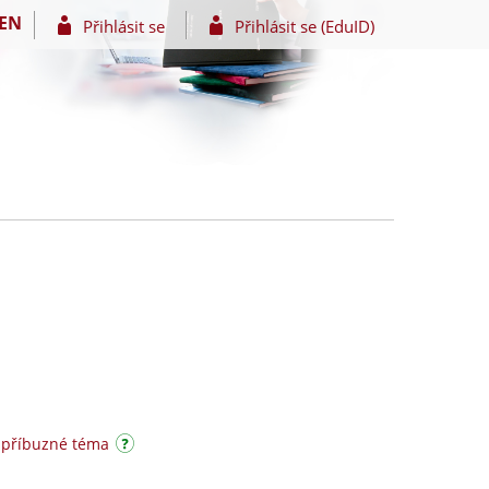
EN
Přihlásit se
Přihlásit se (EduID)
 příbuzné téma