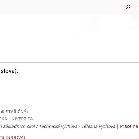
slova):
olf STAŘIČNÝ)
VSKÁ UNIVERZITA
eň základních škol / Technická výchova - Tělesná výchova
|
Práce na
ita DUDOVÁ)