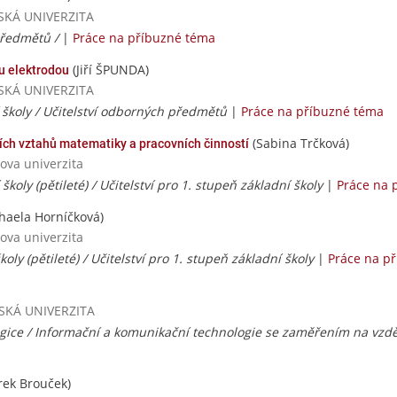
VSKÁ UNIVERZITA
předmětů /
|
Práce na příbuzné téma
(Jiří ŠPUNDA)
u elektrodou
VSKÁ UNIVERZITA
í školy / Učitelství odborných předmětů
|
Práce na příbuzné téma
(Sabina Trčková)
ních vztahů matematiky a pracovních činností
ova univerzita
 školy (pětileté) / Učitelství pro 1. stupeň základní školy
|
Práce na 
haela Horníčková)
ova univerzita
koly (pětileté) / Učitelství pro 1. stupeň základní školy
|
Práce na p
AVSKÁ UNIVERZITA
gice / Informační a komunikační technologie se zaměřením na vzd
ek Brouček)