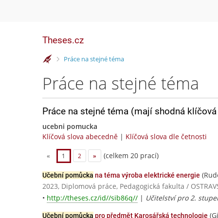
Theses.cz
>
Práce na stejné téma
Práce na stejné téma
Práce na stejné téma (mají shodná klíčová 
ucebni pomucka
Klíčová slova abecedně
|
Klíčová slova dle četnosti
(celkem 20 prací)
«
1
2
»
(Rud
Učební pomůcka
na téma výroba elektrické energie
2023, Diplomová práce, Pedagogická fakulta / OSTRA
•
http://theses.cz/id//sib86q//
|
Učitelství pro 2. stup
(G
Učební pomůcka
pro předmět Karosářská technologie