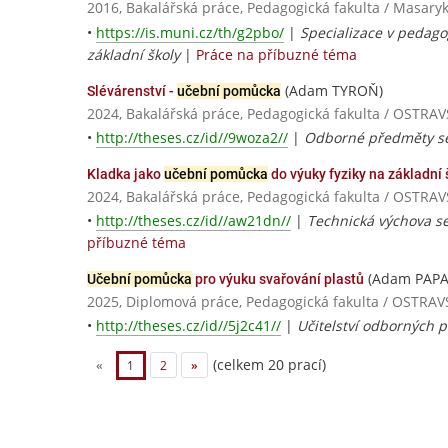
2016, Bakalářská práce, Pedagogická fakulta / Masaryk
•
https://is.muni.cz/th/g2pbo/
|
Specializace v pedagog
základní školy
|
Práce na příbuzné téma
(Adam TYROŇ)
Slévárenství -
učební pomůcka
2024, Bakalářská práce, Pedagogická fakulta / OSTR
•
http://theses.cz/id//9woza2//
|
Odborné předměty se
Kladka jako
učební pomůcka
do výuky fyziky na základní 
2024, Bakalářská práce, Pedagogická fakulta / OSTR
•
http://theses.cz/id//aw21dn//
|
Technická výchova se
příbuzné téma
(Adam PAPA
Učební pomůcka
pro výuku svařování plastů
2025, Diplomová práce, Pedagogická fakulta / OSTRA
•
http://theses.cz/id//5j2c41//
|
Učitelství odborných 
(celkem 20 prací)
«
1
2
»