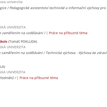
ova univerzita
ice / Pedagogické asistentství technické a informační výchovy pro z
AVSKÁ UNIVERZITA
 zaměřením na vzdělávání /
|
Práce na příbuzné téma
(Tomáš POKLUDA)
škole
AVSKÁ UNIVERZITA
 zaměřením na vzdělávání / Technická výchova - Výchova ke zdraví
LA)
VSKÁ UNIVERZITA
předmětů /
|
Práce na příbuzné téma