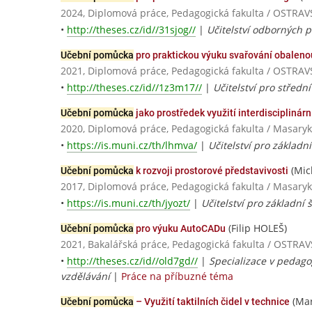
2024, Diplomová práce, Pedagogická fakulta / OSTRA
•
http://theses.cz/id//31sjog//
|
Učitelství odborných 
Učební pomůcka
pro praktickou výuku svařování obaleno
2021, Diplomová práce, Pedagogická fakulta / OSTRA
•
http://theses.cz/id//1z3m17//
|
Učitelství pro středn
Učební pomůcka
jako prostředek využití interdisciplinár
2020, Diplomová práce, Pedagogická fakulta / Masaryk
•
https://is.muni.cz/th/lhmva/
|
Učitelství pro základní
(Mic
Učební pomůcka
k rozvoji prostorové představivosti
2017, Diplomová práce, Pedagogická fakulta / Masaryk
•
https://is.muni.cz/th/jyozt/
|
Učitelství pro základní š
(Filip HOLEŠ)
Učební pomůcka
pro výuku AutoCADu
2021, Bakalářská práce, Pedagogická fakulta / OSTR
•
http://theses.cz/id//old7gd//
|
Specializace v pedago
vzdělávání
|
Práce na příbuzné téma
(Mar
Učební pomůcka
– Využití taktilních čidel v technice