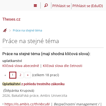
Přihlásit se
Přihlásit se (EduID)
Theses.cz
>
Práce na stejné téma
Práce na stejné téma
Práce na stejné téma (mají shodná klíčová slova):
uplatkarstvi
Klíčová slova abecedně
|
Klíčová slova dle četnosti
(celkem 18 prací)
«
1
2
»
Úplatkářství
z pohledu trestního zákoníku
(Štěpánka Krupová)
2026, Bakalářská práce, Ambis Univerzita
•
https://is.ambis.cz/th/xbcu8/
|
Bezpečnostní management /
|