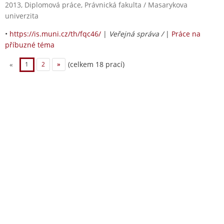
2013, Diplomová práce, Právnická fakulta / Masarykova
univerzita
•
https://is.muni.cz/th/fqc46/
|
Veřejná správa /
|
Práce na
příbuzné téma
(celkem 18 prací)
«
1
2
»