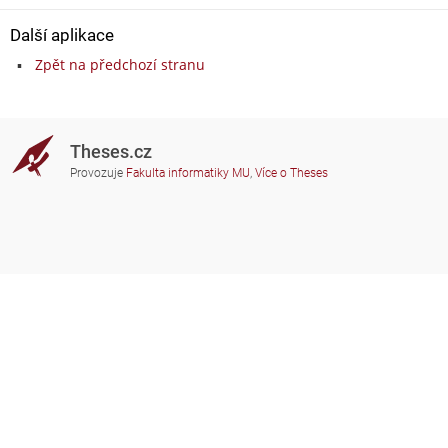
Další aplikace
Zpět na předchozí stranu
Theses.cz
Provozuje
Fakulta informatiky MU
,
Více o Theses
Potřebujete poradit?
Zapojené školy
theses@fi.muni.cz
Správci zapojených škol
Nápověda
Soukromí
Často kladené dotazy
Přístupnost