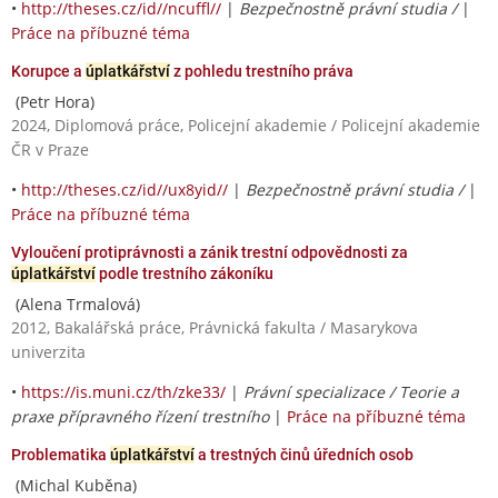
•
http://theses.cz/id//ncuffl//
|
Bezpečnostně právní studia /
|
Práce na příbuzné téma
Korupce a
úplatkářství
z pohledu trestního práva
(Petr Hora)
2024, Diplomová práce, Policejní akademie / Policejní akademie
ČR v Praze
•
http://theses.cz/id//ux8yid//
|
Bezpečnostně právní studia /
|
Práce na příbuzné téma
Vyloučení protiprávnosti a zánik trestní odpovědnosti za
úplatkářství
podle trestního zákoníku
(Alena Trmalová)
2012, Bakalářská práce, Právnická fakulta / Masarykova
univerzita
•
https://is.muni.cz/th/zke33/
|
Právní specializace / Teorie a
praxe přípravného řízení trestního
|
Práce na příbuzné téma
Problematika
úplatkářství
a trestných činů úředních osob
(Michal Kuběna)