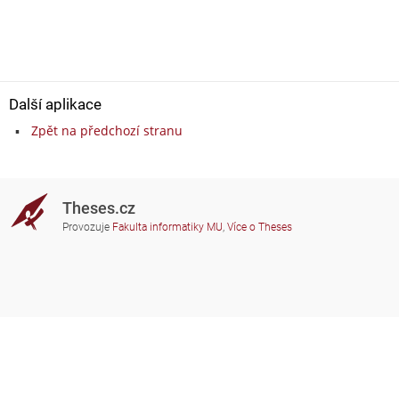
Další aplikace
Zpět na předchozí stranu
Theses.cz
Provozuje
Fakulta informatiky MU
,
Více o Theses
Potřebujete poradit?
Zapojené školy
theses@fi.muni.cz
Správci zapojených škol