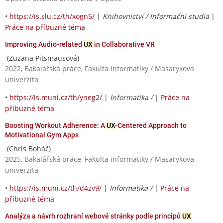
•
https://is.slu.cz/th/xogn5/
|
Knihovnictví / Informační studia
|
Práce na příbuzné téma
Improving Audio-related
UX
in Collaborative VR
(Zuzana Pitsmausová)
2022, Bakalářská práce, Fakulta informatiky / Masarykova
univerzita
•
https://is.muni.cz/th/yneg2/
|
Informatika /
|
Práce na
příbuzné téma
Boosting Workout Adherence: A
UX
-Centered Approach to
Motivational Gym Apps
(Chris Boháč)
2025, Bakalářská práce, Fakulta informatiky / Masarykova
univerzita
•
https://is.muni.cz/th/d4zv9/
|
Informatika /
|
Práce na
příbuzné téma
Analýza a návrh rozhraní webové stránky podle principů
UX