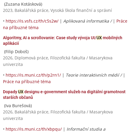
(Zuzana Kotásková)
2023, Bakalářská práce, Vysoká škola finanční a správní
•
https://is.vsfs.cz/th/c5s2w/
|
Aplikovaná informatika /
|
Práce
na příbuzné téma
Algoritmy, AI a scrollovanie: Case study vývoja UI/
UX
mobilných
aplikácií
(Filip Doboš)
2026, Diplomová práce, Filozofická fakulta / Masarykova
univerzita
•
https://is.muni.cz/th/p2rn1/
|
Teorie interaktivních médií /
|
Práce na příbuzné téma
Dopady
UX
designu e-government služeb na digitální gramotnost
starších občanů
(Iva Burešová)
2026, Bakalářská práce, Filozofická fakulta / Masarykova
univerzita
•
https://is.muni.cz/th/xbpqu/
|
Informační studia a