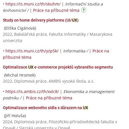
•
https://is.muni.cz/th/skuhm/
|
Informační studia a
knihovnictví /
|
Práce na příbuzné téma
Study on home delivery platforms (UI/
UX
)
(Eliška Cigánová)
2022, Bakalářská práce, Fakulta informatiky / Masarykova
univerzita
•
https://is.muni.cz/th/yzp5k/
|
Informatika /
|
Práce na
příbuzné téma
Optimalizace
UX
e-commerce projektů vybraného segmentu
(Michal Hromek)
2022, Diplomová práce, AMBIS vysoká škola, a.s.
•
https://is.ambis.cz/th/xxlc8/
|
Ekonomika a management
podniku /
|
Práce na příbuzné téma
Optimalizace webového sídla s důrazem na
UX
(Jiří Holuša)
2024, Diplomová práce, Filozoficko-přírodovědecká fakulta v
Opavě / Slezská univerzita v Opavě