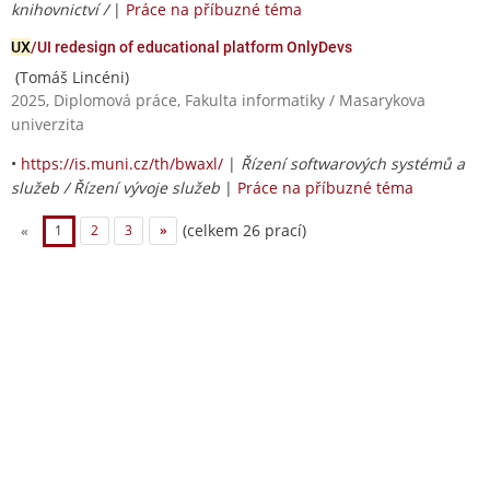
knihovnictví /
|
Práce na příbuzné téma
UX
/UI redesign of educational platform OnlyDevs
(Tomáš Lincéni)
2025, Diplomová práce, Fakulta informatiky / Masarykova
univerzita
•
https://is.muni.cz/th/bwaxl/
|
Řízení softwarových systémů a
služeb / Řízení vývoje služeb
|
Práce na příbuzné téma
(celkem 26 prací)
«
1
2
3
»