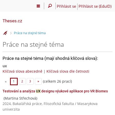
Přihlásit se
Přihlásit se (EduID)
Theses.cz
>
Práce na stejné téma
Práce na stejné téma
Práce na stejné téma (mají shodná klíčová slova):
ux
Klíčová slova abecedně
|
Klíčová slova dle četnosti
(celkem 26 prací)
«
1
2
3
»
Testování a analýza
UX
designu výukové aplikace pro VR Biomes
(Martina Střechová)
2024, Bakalářská práce, Filozofická fakulta / Masarykova
univerzita