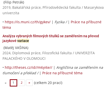
(Filip Petrák)
2019, Bakalářská práce, Přírodovědecká fakulta / Masarykova
univerzita
•
https://is.muni.cz/th/gykev/
|
Fyzika /
|
Práce na příbuzné
téma
Analýza vybraných filmových titulků se zaměřením na převod
jazykové
variace
(Matěj VAŠINA)
2024, Diplomová práce, Filozofická fakulta / UNIVERZITA
PALACKÉHO V OLOMOUCI
•
http://theses.cz/id//m6yi6e//
|
Angličtina se zaměřením na
tlumočení a překlad /
|
Práce na příbuzné téma
(celkem 20 prací)
«
1
2
»