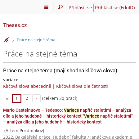
Přihlásit se
Přihlásit se (EduID)
Theses.cz
>
Práce na stejné téma
Práce na stejné téma
Práce na stejné téma (mají shodná klíčová slova):
variace
Klíčová slova abecedně
|
Klíčová slova dle četnosti
(celkem 20 prací)
«
1
2
»
Mario Castelnuovo – Tedesco:
Variace
napříč staletími – analýza
díla a jeho hudebně – historický kontext "
Variace
napříč staletími"
– analýza díla a jeho hudebně – historický kontext
(Artem Pozdniakov)
2022, Bakalářská práce, Hudební fakulta / Janáčkova akademie