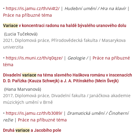
•
https://is.jamu.cz/th/vi4t2/
|
Hudební umění / Hra na klavír
|
Práce na příbuzné téma
Variace
v koncentraci radonu na haldě bývalého uranového dolu
(Lucia Tučeková)
2021, Diplomová práce, Přírodovědecká fakulta / Masarykova
univerzita
•
https://is.muni.cz/th/q0qze/
|
Geologie /
|
Práce na příbuzné
téma
Divadelní
variace
na téma slavného Haškova románu v inscenacích
D. D. Pařízka (Kauza Schwejk) a J. A. Pitínského (Mein Švejk)
(Hana Marvanová)
2017, Diplomová práce, Divadelní fakulta / Janáčkova akademie
múzických umění v Brně
•
https://is.jamu.cz/th/b3089/
|
Dramatická umění / Činoherní
režie
|
Práce na příbuzné téma
Druhá
variace
a Jacobiho pole