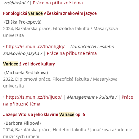
vzdělávání /
|
Práce na příbuzné téma
Fonologická
variace
v českém znakovém jazyce
(Eliška Prokopová)
2024, Bakalářská práce, Filozofická fakulta / Masarykova
univerzita
•
https://is.muni.cz/th/mhglq/
|
Tlumočnictví českého
znakového jazyka /
|
Práce na příbuzné téma
Variace
živé lidové kultury
(Michaela Sedláková)
2022, Diplomová práce, Filozofická fakulta / Masarykova
univerzita
•
https://is.muni.cz/th/ljuob/
|
Management v kultuře /
|
Práce
na příbuzné téma
Jazeps Vitols a jeho klavírní
Variace
op. 6
(Barbora Filipová)
2024, Bakalářská práce, Hudební fakulta / Janáčkova akademie
múzických umění