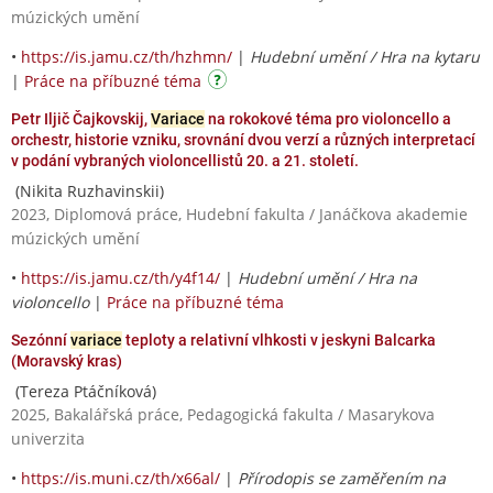
múzických umění
•
https://is.jamu.cz/th/hzhmn/
|
Hudební umění / Hra na kytaru
|
Práce na příbuzné téma
Petr Iljič Čajkovskij,
Variace
na rokokové téma pro violoncello a
orchestr, historie vzniku, srovnání dvou verzí a různých interpretací
v podání vybraných violoncellistů 20. a 21. století.
(Nikita Ruzhavinskii)
2023, Diplomová práce, Hudební fakulta / Janáčkova akademie
múzických umění
•
https://is.jamu.cz/th/y4f14/
|
Hudební umění / Hra na
violoncello
|
Práce na příbuzné téma
Sezónní
variace
teploty a relativní vlhkosti v jeskyni Balcarka
(Moravský kras)
(Tereza Ptáčníková)
2025, Bakalářská práce, Pedagogická fakulta / Masarykova
univerzita
•
https://is.muni.cz/th/x66al/
|
Přírodopis se zaměřením na