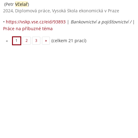
(Petr
Včelař
)
2024, Diplomová práce, Vysoká škola ekonomická v Praze
•
https://vskp.vse.cz/eid/93893
|
Bankovnictví a pojišťovnictví /
|
Práce na příbuzné téma
(celkem 21 prací)
«
1
2
3
»