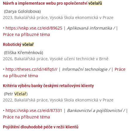
Návrh a implementace webu pro společenství
včelařů
(Darya Gololobova)
2023, Bakalářská práce, Vysoká škola ekonomická v Praze
•
https://vskp.vse.cz/eid/89625
|
Aplikovaná informatika /
|
Práce na příbuzné téma
Robotický
včelař
(Eliška Křeménková)
2026, Bakalářská práce, Vysoké učení technické v Brně
•
http://theses.cz/id//4lfqti//
|
Informační technologie /
|
Práce
na příbuzné téma
Kritéria výběru banky českými retailovými klienty
(Petr
Včelař
)
2022, Bakalářská práce, Vysoká škola ekonomická v Praze
•
https://vskp.vse.cz/eid/87331
|
Bankovnictví a pojišťovnictví /
|
Práce na příbuzné téma
Pojištění dlouhodobé péče v režii klientů