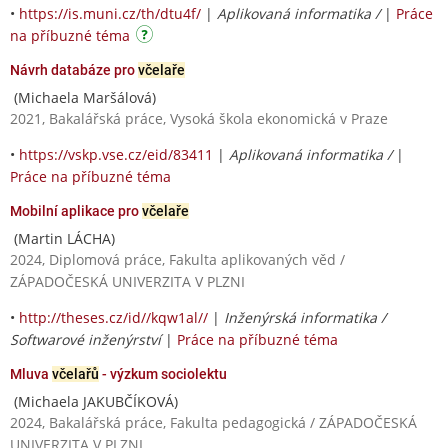
•
https://is.muni.cz/th/dtu4f/
|
Aplikovaná informatika /
|
Práce
na příbuzné téma
Návrh databáze pro
včelaře
(Michaela Maršálová)
2021, Bakalářská práce, Vysoká škola ekonomická v Praze
•
https://vskp.vse.cz/eid/83411
|
Aplikovaná informatika /
|
Práce na příbuzné téma
Mobilní aplikace pro
včelaře
(Martin LÁCHA)
2024, Diplomová práce, Fakulta aplikovaných věd /
ZÁPADOČESKÁ UNIVERZITA V PLZNI
•
http://theses.cz/id//kqw1al//
|
Inženýrská informatika /
Softwarové inženýrství
|
Práce na příbuzné téma
Mluva
včelařů
- výzkum sociolektu
(Michaela JAKUBČÍKOVÁ)
2024, Bakalářská práce, Fakulta pedagogická / ZÁPADOČESKÁ
UNIVERZITA V PLZNI