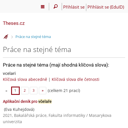
Přihlásit se
Přihlásit se (EduID)
Theses.cz
>
Práce na stejné téma
Práce na stejné téma
Práce na stejné téma (mají shodná klíčová slova):
vcelari
Klíčová slova abecedně
|
Klíčová slova dle četnosti
(celkem 21 prací)
«
1
2
3
»
Aplikační deník pro
včelaře
(Eva Kuhejdová)
2021, Bakalářská práce, Fakulta informatiky / Masarykova
univerzita