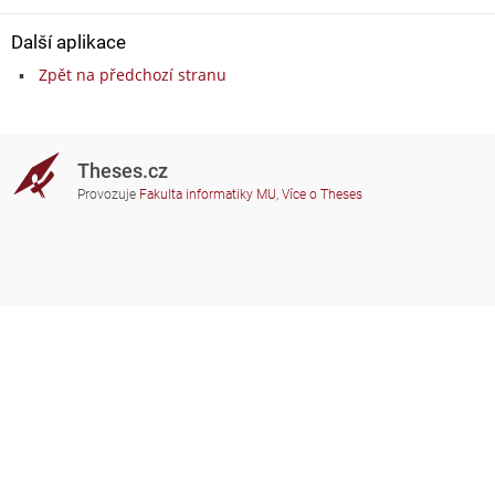
Další aplikace
Zpět na předchozí stranu
Theses.cz
Provozuje
Fakulta informatiky MU
,
Více o Theses
Potřebujete poradit?
Zapojené školy
theses@fi.muni.cz
Správci zapojených škol
Nápověda
Soukromí
Často kladené dotazy
Přístupnost