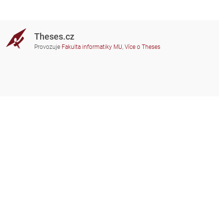
Theses.cz
Provozuje
Fakulta informatiky MU
,
Více o Theses
Potřebujete poradit?
Zapojené školy
theses@fi.muni.cz
Správci zapojených škol
Nápověda
Soukromí
Často kladené dotazy
Přístupnost
Zobrazit klasickou verzi