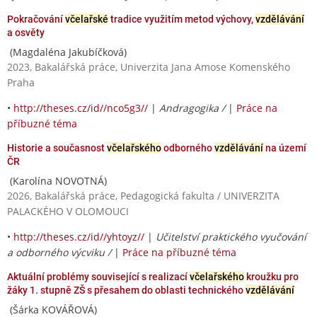
Pokračování
včelařské
tradice využitím metod výchovy,
vzdělávání
a osvěty
(Magdaléna Jakubíčková)
2023, Bakalářská práce, Univerzita Jana Amose Komenského
Praha
•
http://theses.cz/id//nco5g3//
|
Andragogika /
|
Práce na
příbuzné téma
Historie a současnost
včelařského
odborného
vzdělávání
na území
ČR
(Karolína NOVOTNÁ)
2026, Bakalářská práce, Pedagogická fakulta / UNIVERZITA
PALACKÉHO V OLOMOUCI
•
http://theses.cz/id//yhtoyz//
|
Učitelství praktického vyučování
a odborného výcviku /
|
Práce na příbuzné téma
Aktuální problémy související s realizací
včelařského
kroužku pro
žáky 1. stupně ZŠ s přesahem do oblasti technického
vzdělávání
(Šárka KOVÁŘOVÁ)