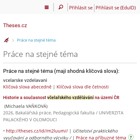
Přihlásit se
Přihlásit se (EduID)
Theses.cz
>
Práce na stejné téma
Práce na stejné téma
Práce na stejné téma (mají shodná klíčová slova):
vcelarske vzdelavani
Klíčová slova abecedně
|
Klíčová slova dle četnosti
Historie a současnost
včelařského vzdělávání
na území ČR
(Michaela VAŇKOVÁ)
2026, Bakalářská práce, Pedagogická fakulta / UNIVERZITA
PALACKÉHO V OLOMOUCI
•
http://theses.cz/id//m2luum//
|
Učitelství praktického
vyučování a odborného výcviku /
|
Práce na příbuzné téma