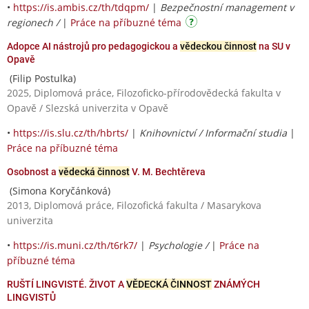
•
https://is.ambis.cz/th/tdqpm/
|
Bezpečnostní management v
regionech /
|
Práce na příbuzné téma
Adopce AI nástrojů pro pedagogickou a
vědeckou činnost
na SU v
Opavě
(Filip Postulka)
2025, Diplomová práce, Filozoficko-přírodovědecká fakulta v
Opavě / Slezská univerzita v Opavě
•
https://is.slu.cz/th/hbrts/
|
Knihovnictví / Informační studia
|
Práce na příbuzné téma
Osobnost a
vědecká činnost
V. M. Bechtěreva
(Simona Koryčánková)
2013, Diplomová práce, Filozofická fakulta / Masarykova
univerzita
•
https://is.muni.cz/th/t6rk7/
|
Psychologie /
|
Práce na
příbuzné téma
RUŠTÍ LINGVISTÉ. ŽIVOT A
VĚDECKÁ ČINNOST
ZNÁMÝCH
LINGVISTŮ