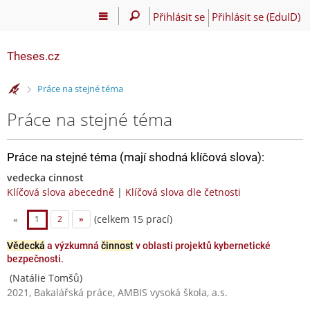
Přihlásit se
Přihlásit se (EduID)
Theses.cz
>
Práce na stejné téma
Práce na stejné téma
Práce na stejné téma (mají shodná klíčová slova):
vedecka cinnost
Klíčová slova abecedně
|
Klíčová slova dle četnosti
(celkem 15 prací)
«
1
2
»
Vědecká
a výzkumná
činnost
v oblasti projektů kybernetické
bezpečnosti.
(Natálie Tomšů)
2021, Bakalářská práce, AMBIS vysoká škola, a.s.