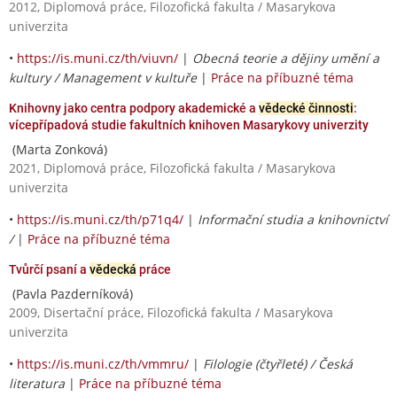
2012, Diplomová práce, Filozofická fakulta / Masarykova
univerzita
•
https://is.muni.cz/th/viuvn/
|
Obecná teorie a dějiny umění a
kultury / Management v kultuře
|
Práce na příbuzné téma
Knihovny jako centra podpory akademické a
vědecké činnosti
:
vícepřípadová studie fakultních knihoven Masarykovy univerzity
(Marta Zonková)
2021, Diplomová práce, Filozofická fakulta / Masarykova
univerzita
•
https://is.muni.cz/th/p71q4/
|
Informační studia a knihovnictví
/
|
Práce na příbuzné téma
Tvůrčí psaní a
vědecká
práce
(Pavla Pazderníková)
2009, Disertační práce, Filozofická fakulta / Masarykova
univerzita
•
https://is.muni.cz/th/vmmru/
|
Filologie (čtyřleté) / Česká
literatura
|
Práce na příbuzné téma