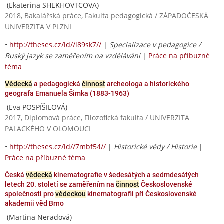
(Ekaterina SHEKHOVTCOVA)
2018, Bakalářská práce, Fakulta pedagogická / ZÁPADOČESKÁ
UNIVERZITA V PLZNI
•
http://theses.cz/id//l89sk7//
|
Specializace v pedagogice /
Ruský jazyk se zaměřením na vzdělávání
|
Práce na příbuzné
téma
Vědecká
a pedagogická
činnost
archeologa a historického
geografa Emanuela Šimka (1883-1963)
(Eva POSPÍŠILOVÁ)
2017, Diplomová práce, Filozofická fakulta / UNIVERZITA
PALACKÉHO V OLOMOUCI
•
http://theses.cz/id//7mbf54//
|
Historické vědy / Historie
|
Práce na příbuzné téma
Česká
vědecká
kinematografie v šedesátých a sedmdesátých
letech 20. století se zaměřením na
činnost
Československé
společnosti pro
vědeckou
kinematografii při Československé
akademii věd Brno
(Martina Neradová)