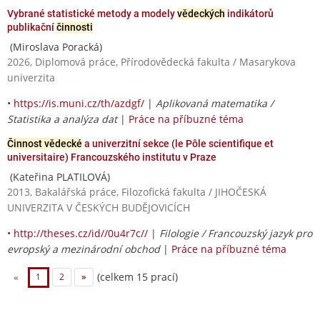
Vybrané statistické metody a modely
vědeckých
indikátorů
publikační
činnosti
(Miroslava Poracká)
2026, Diplomová práce, Přírodovědecká fakulta / Masarykova
univerzita
•
https://is.muni.cz/th/azdgf/
|
Aplikovaná matematika /
Statistika a analýza dat
|
Práce na příbuzné téma
Činnost vědecké
a univerzitní sekce (le Pôle scientifique et
universitaire) Francouzského institutu v Praze
(Kateřina PLATILOVÁ)
2013, Bakalářská práce, Filozofická fakulta / JIHOČESKÁ
UNIVERZITA V ČESKÝCH BUDĚJOVICÍCH
•
http://theses.cz/id//0u4r7c//
|
Filologie / Francouzský jazyk pro
evropský a mezinárodní obchod
|
Práce na příbuzné téma
(celkem 15 prací)
«
1
2
»