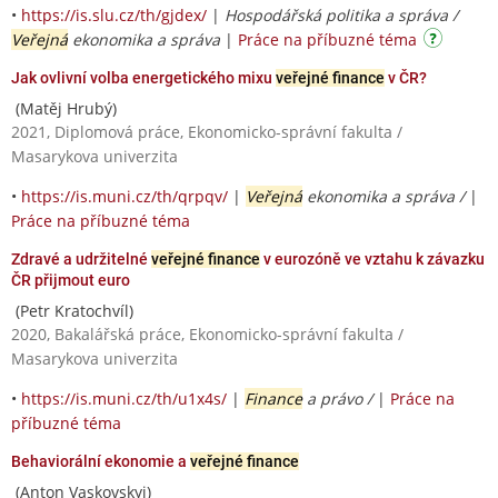
•
https://is.slu.cz/th/gjdex/
|
Hospodářská politika a správa /
Veřejná
ekonomika a správa
|
Práce na příbuzné téma
Jak ovlivní volba energetického mixu
veřejné finance
v ČR?
(Matěj Hrubý)
2021, Diplomová práce, Ekonomicko-správní fakulta /
Masarykova univerzita
•
https://is.muni.cz/th/qrpqv/
|
Veřejná
ekonomika a správa /
|
Práce na příbuzné téma
Zdravé a udržitelné
veřejné finance
v eurozóně ve vztahu k závazku
ČR přijmout euro
(Petr Kratochvíl)
2020, Bakalářská práce, Ekonomicko-správní fakulta /
Masarykova univerzita
•
https://is.muni.cz/th/u1x4s/
|
Finance
a právo /
|
Práce na
příbuzné téma
Behaviorální ekonomie a
veřejné finance
(Anton Vaskovskyi)