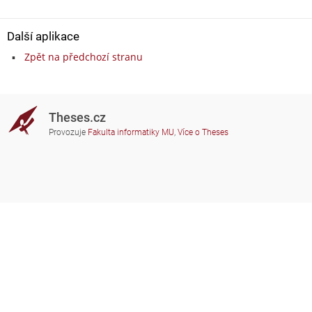
Další aplikace
Zpět na předchozí stranu
Theses.cz
Provozuje
Fakulta informatiky MU
,
Více o Theses
Potřebujete poradit?
Zapojené školy
theses@fi.muni.cz
Správci zapojených škol
Nápověda
Soukromí
Často kladené dotazy
Přístupnost