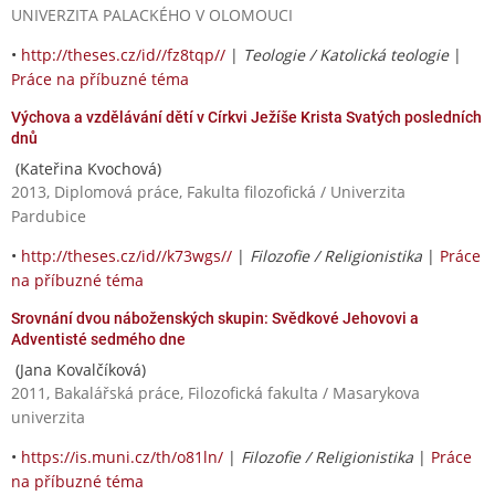
UNIVERZITA PALACKÉHO V OLOMOUCI
•
http://theses.cz/id//fz8tqp//
|
Teologie / Katolická teologie
|
Práce na příbuzné téma
Výchova a vzdělávání dětí v Církvi Ježíše Krista Svatých posledních
dnů
(Kateřina Kvochová)
2013, Diplomová práce, Fakulta filozofická / Univerzita
Pardubice
•
http://theses.cz/id//k73wgs//
|
Filozofie / Religionistika
|
Práce
na příbuzné téma
Srovnání dvou náboženských skupin: Svědkové Jehovovi a
Adventisté sedmého dne
(Jana Kovalčíková)
2011, Bakalářská práce, Filozofická fakulta / Masarykova
univerzita
•
https://is.muni.cz/th/o81ln/
|
Filozofie / Religionistika
|
Práce
na příbuzné téma