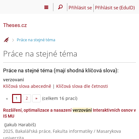
Přihlásit se
Přihlásit se (EduID)
Theses.cz
>
Práce na stejné téma
Práce na stejné téma
Práce na stejné téma (mají shodná klíčová slova):
verzovani
Klíčová slova abecedně
|
Klíčová slova dle četnosti
(celkem 16 prací)
«
1
2
»
Rozšíření, optimalizace a nasazení
verzování
Interaktivních osnov v
IS MU
(Jakub Harabiš)
2025, Bakalářská práce, Fakulta informatiky / Masarykova
univerzita