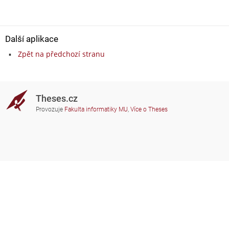
Další aplikace
Zpět na předchozí stranu
Theses.cz
Provozuje
Fakulta informatiky MU
,
Více o Theses
Potřebujete poradit?
Zapojené školy
theses@fi.muni.cz
Správci zapojených škol
Nápověda
Soukromí
Často kladené dotazy
Přístupnost