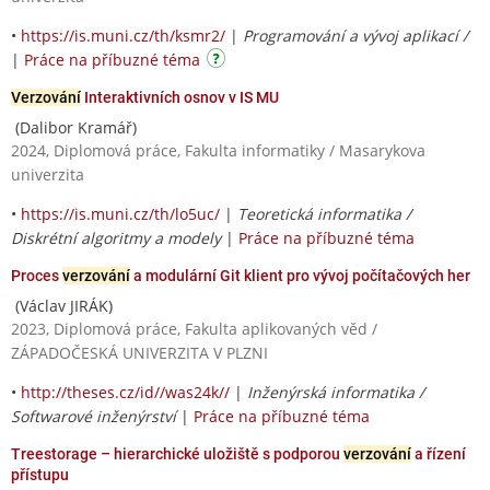
•
https://is.muni.cz/th/ksmr2/
|
Programování a vývoj aplikací /
|
Práce na příbuzné téma
Verzování
Interaktivních osnov v IS MU
(Dalibor Kramář)
2024, Diplomová práce, Fakulta informatiky / Masarykova
univerzita
•
https://is.muni.cz/th/lo5uc/
|
Teoretická informatika /
Diskrétní algoritmy a modely
|
Práce na příbuzné téma
Proces
verzování
a modulární Git klient pro vývoj počítačových her
(Václav JIRÁK)
2023, Diplomová práce, Fakulta aplikovaných věd /
ZÁPADOČESKÁ UNIVERZITA V PLZNI
•
http://theses.cz/id//was24k//
|
Inženýrská informatika /
Softwarové inženýrství
|
Práce na příbuzné téma
Treestorage – hierarchické uložiště s podporou
verzování
a řízení
přístupu