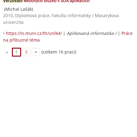
Verzování
webových služeb v SOA aplikacích
(Michal Lašák)
2010, Diplomová práce, Fakulta informatiky / Masarykova
univerzita
•
https://is.muni.cz/th/unlk4/
|
Aplikovaná informatika /
|
Práce
na příbuzné téma
(celkem 16 prací)
«
1
2
»