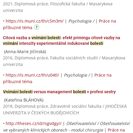
2021, Diplomová práce, Filozofická fakulta / Masarykova
univerzita
•
https://is.muni.cz/th/c5m3m/
|
Psychologie /
|
Práce na
příbuzné téma
Citová vazba a
vnímání bolesti
: efekt primingu citové vazby na
vnímání
intenzity experimentálně indukované
bolesti
(Anna-Marie Jičínská)
2016, Diplomová práce, Fakulta sociálních studií / Masarykova
univerzita
•
https://is.muni.cz/th/u04tl/
|
Psychologie /
|
Práce na
příbuzné téma
Vnímání bolesti
versus management
bolesti
v profesi sestry
(Kateřina BLÁHOVÁ)
2018, Diplomová práce, Zdravotně sociální fakulta / JIHOČESKÁ
UNIVERZITA V ČESKÝCH BUDĚJOVICÍCH
•
http://theses.cz/id//sgvdgy//
|
Ošetřovatelství / Ošetřovatelství
ve vybraných klinických oborech - modul chirurgie
|
Práce na