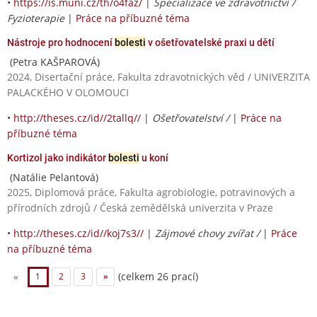
•
https://is.muni.cz/th/o4faz/
|
Specializace ve zdravotnictví /
Fyzioterapie
|
Práce na příbuzné téma
Nástroje pro hodnocení
bolesti
v ošetřovatelské praxi u dětí
(Petra KAŠPAROVÁ)
2024, Disertační práce, Fakulta zdravotnických věd / UNIVERZITA
PALACKÉHO V OLOMOUCI
•
http://theses.cz/id//2tallq//
|
Ošetřovatelství /
|
Práce na
příbuzné téma
Kortizol jako indikátor
bolesti
u koní
(Natálie Pelantová)
2025, Diplomová práce, Fakulta agrobiologie, potravinových a
přírodních zdrojů / Česká zemědělská univerzita v Praze
•
http://theses.cz/id//koj7s3//
|
Zájmové chovy zvířat /
|
Práce
na příbuzné téma
(celkem 26 prací)
«
1
2
3
»