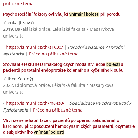
příbuzné téma
Psychosociální faktory ovlivňující
vnímání bolesti
při porodu
(Lenka Jirsová)
2019, Bakalářská práce, Lékařská fakulta / Masarykova
univerzita
•
https://is.muni.cz/th/s1630/
|
Porodní asistence / Porodní
asistentka
|
Práce na příbuzné téma
Srovnání efektu nefarmakologických modalit v léčbě
bolesti
u
pacientů po totální endoprotéze kolenního a kyčelního kloubu
(Libor Koutný)
2022, Diplomová práce, Lékařská fakulta / Masarykova
univerzita
•
https://is.muni.cz/th/m64z0/
|
Specializace ve zdravotnictví /
Fyzioterapie
|
Práce na příbuzné téma
Vliv řízené rehabilitace u pacientů po operaci sekundárního
karcinomu plic: posouzení hemodynamických parametrů, oxymetrie
a subjektivního
vnímání bolesti