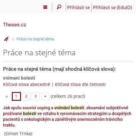
Přihlásit se
Přihlásit se (EduID)
Theses.cz
>
Práce na stejné téma
Práce na stejné téma
Práce na stejné téma (mají shodná klíčová slova):
vnimani bolesti
Klíčová slova abecedně
|
Klíčová slova dle četnosti
(celkem 26 prací)
«
1
2
3
»
Jak spolu souvisí coping a
vnímání bolesti
: zkoumání subjektivně
prožívané
bolesti
ve vztahu k vyrovnávacím strategiím u dospělých
pacientů s onkologickým a zánětlivým onemocněním trávicího
traktu.
(Simon Trnka)