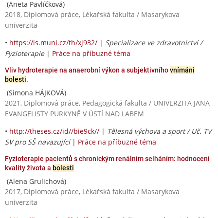
(Aneta Pavlíčková)
2018, Diplomová práce, Lékařská fakulta / Masarykova
univerzita
•
https://is.muni.cz/th/xj932/
|
Specializace ve zdravotnictví /
Fyzioterapie
|
Práce na příbuzné téma
Vliv hydroterapie na anaerobní výkon a subjektivního
vnímáni
bolesti
.
(Simona HÁJKOVÁ)
2021, Diplomová práce, Pedagogická fakulta / UNIVERZITA JANA
EVANGELISTY PURKYNĚ V ÚSTÍ NAD LABEM
•
http://theses.cz/id//bie9ck//
|
Tělesná výchova a sport / Uč. TV
SV pro SŠ navazující
|
Práce na příbuzné téma
Fyzioterapie pacientů s chronickým renálním selháním: hodnocení
kvality života a
bolesti
(Alena Grulichová)
2017, Diplomová práce, Lékařská fakulta / Masarykova
univerzita