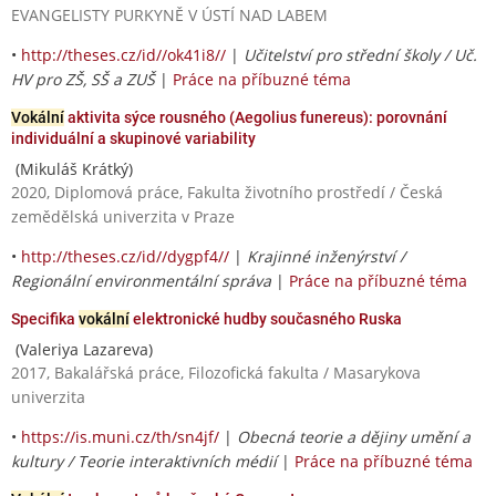
EVANGELISTY PURKYNĚ V ÚSTÍ NAD LABEM
•
http://theses.cz/id//ok41i8//
|
Učitelství pro střední školy / Uč.
HV pro ZŠ, SŠ a ZUŠ
|
Práce na příbuzné téma
Vokální
aktivita sýce rousného (Aegolius funereus): porovnání
individuální a skupinové variability
(Mikuláš Krátký)
2020, Diplomová práce, Fakulta životního prostředí / Česká
zemědělská univerzita v Praze
•
http://theses.cz/id//dygpf4//
|
Krajinné inženýrství /
Regionální environmentální správa
|
Práce na příbuzné téma
Specifika
vokální
elektronické hudby současného Ruska
(Valeriya Lazareva)
2017, Bakalářská práce, Filozofická fakulta / Masarykova
univerzita
•
https://is.muni.cz/th/sn4jf/
|
Obecná teorie a dějiny umění a
kultury / Teorie interaktivních médií
|
Práce na příbuzné téma