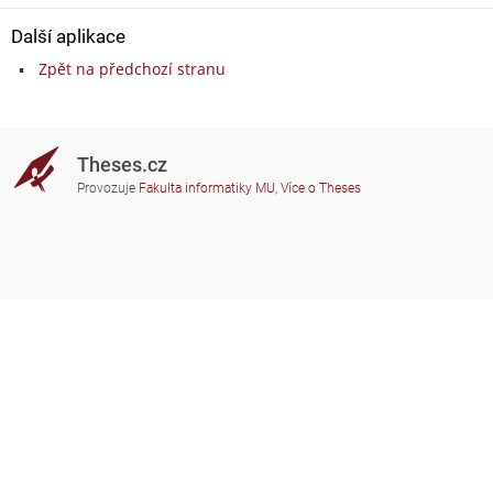
Další aplikace
Zpět na předchozí stranu
Theses.cz
Provozuje
Fakulta informatiky MU
,
Více o Theses
Potřebujete poradit?
Zapojené školy
theses@fi.muni.cz
Správci zapojených škol
Nápověda
Soukromí
Často kladené dotazy
Přístupnost
Zobrazit klasickou verzi