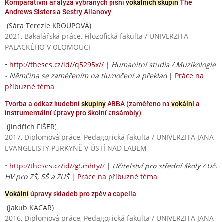
Komparativní analýza vybraných písní
vokálních skupin
The
Andrews Sisters a Sestry Allanovy
(Sára Terezie KROUPOVÁ)
2021, Bakalářská práce, Filozofická fakulta / UNIVERZITA
PALACKÉHO V OLOMOUCI
•
http://theses.cz/id//q5295x//
|
Humanitní studia / Muzikologie
- Němčina se zaměřením na tlumočení a překlad
|
Práce na
příbuzné téma
Tvorba a odkaz hudební
skupiny
ABBA (zaměřeno na
vokální
a
instrumentální úpravy pro školní ansámbly)
(Jindřich FIŠER)
2017, Diplomová práce, Pedagogická fakulta / UNIVERZITA JANA
EVANGELISTY PURKYNĚ V ÚSTÍ NAD LABEM
•
http://theses.cz/id//g5mhty//
|
Učitelství pro střední školy / Uč.
HV pro ZŠ, SŠ a ZUŠ
|
Práce na příbuzné téma
Vokální
úpravy skladeb pro zpěv a capella
(Jakub KACAR)
2016, Diplomová práce, Pedagogická fakulta / UNIVERZITA JANA