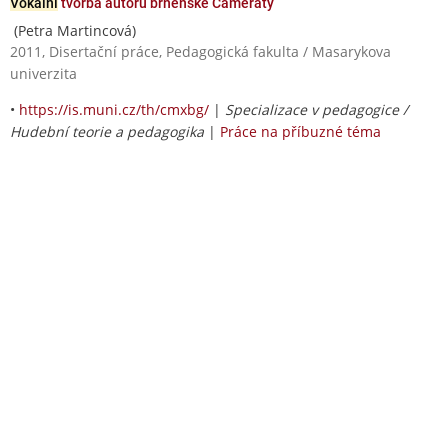
Vokální
tvorba autorů brněnské Cameraty
(Petra Martincová)
2011, Disertační práce, Pedagogická fakulta / Masarykova
univerzita
•
https://is.muni.cz/th/cmxbg/
|
Specializace v pedagogice /
Hudební teorie a pedagogika
|
Práce na příbuzné téma