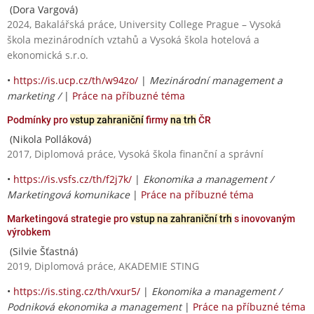
(Dora Vargová)
2024, Bakalářská práce, University College Prague – Vysoká
škola mezinárodních vztahů a Vysoká škola hotelová a
ekonomická s.r.o.
•
https://is.ucp.cz/th/w94zo/
|
Mezinárodní management a
marketing /
|
Práce na příbuzné téma
Podmínky pro
vstup zahraniční
firmy
na trh
ČR
(Nikola Polláková)
2017, Diplomová práce, Vysoká škola finanční a správní
•
https://is.vsfs.cz/th/f2j7k/
|
Ekonomika a management /
Marketingová komunikace
|
Práce na příbuzné téma
Marketingová strategie pro
vstup na zahraniční trh
s inovovaným
výrobkem
(Silvie Šťastná)
2019, Diplomová práce, AKADEMIE STING
•
https://is.sting.cz/th/vxur5/
|
Ekonomika a management /
Podniková ekonomika a management
|
Práce na příbuzné téma