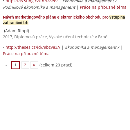
•
https://is.sting.cz/th/l28ee/
|
Ekonomika a management /
Podniková ekonomika a management
|
Práce na příbuzné téma
Návrh marketingového plánu elektronického obchodu pro
vstup na
zahraniční trh
(Adam Rippl)
2017, Diplomová práce, Vysoké učení technické v Brně
•
http://theses.cz/id//9bzv83//
|
Ekonomika a management /
|
Práce na příbuzné téma
(celkem 20 prací)
«
1
2
»