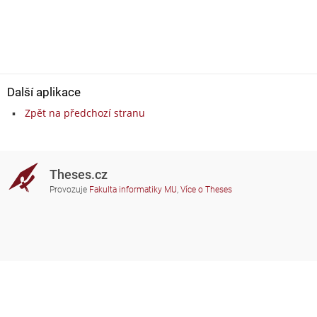
Další aplikace
Zpět na předchozí stranu
Theses.cz
Provozuje
Fakulta informatiky MU
,
Více o Theses
Potřebujete poradit?
Zapojené školy
theses@fi.muni.cz
Správci zapojených škol