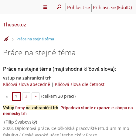
Přihlásit se
Přihlásit se (EduID)
Theses.cz
>
Práce na stejné téma
Práce na stejné téma
Práce na stejné téma (mají shodná klíčová slova):
vstup na zahranicni trh
Klíčová slova abecedně
|
Klíčová slova dle četnosti
(celkem 20 prací)
«
1
2
»
Vstup
firmy
na zahraniční trh
. Případová studie expanze e-shopu na
německý trh
(Filip Švabovský)
2023, Diplomová práce, Celoškolská pracoviště (studium mimo
fakulty) / České vysoké učení technické v Praze