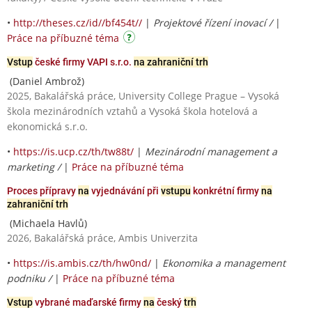
•
http://theses.cz/id//bf454t//
|
Projektové řízení inovací /
|
Práce na příbuzné téma
Vstup
české firmy VAPI s.r.o.
na zahraniční trh
(Daniel Ambrož)
2025, Bakalářská práce, University College Prague – Vysoká
škola mezinárodních vztahů a Vysoká škola hotelová a
ekonomická s.r.o.
•
https://is.ucp.cz/th/tw88t/
|
Mezinárodní management a
marketing /
|
Práce na příbuzné téma
Proces přípravy
na
vyjednávání při
vstupu
konkrétní firmy
na
zahraniční trh
(Michaela Havlů)
2026, Bakalářská práce, Ambis Univerzita
•
https://is.ambis.cz/th/hw0nd/
|
Ekonomika a management
podniku /
|
Práce na příbuzné téma
Vstup
vybrané maďarské firmy
na
český
trh