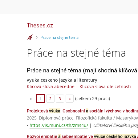
Theses.cz
>
Práce na stejné téma
Práce na stejné téma
Práce na stejné téma (mají shodná klíčová 
vyuka ceskeho jazyka a literatury
Klíčová slova abecedně
|
Klíčová slova dle četnosti
(celkem 29 prací)
«
1
2
3
»
Projektová
výuka
: Osobnostní
a
sociální výchova v hodi
2025, Diplomová práce, Filozofická fakulta / Masarykov
•
https://is.muni.cz/th/zms4u/
|
Učitelství českého jaz
Rozvoj empatie
a
sebeempatie ve
výuce českého jazyka
a