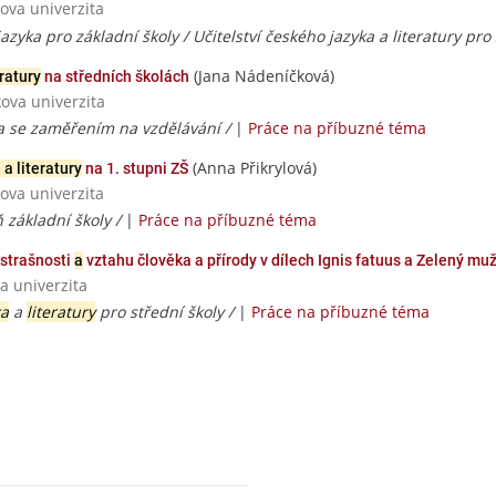
ova univerzita
zyka pro základní školy / Učitelství českého jazyka a literatury pro
(Jana Nádeníčková)
ratury
na středních školách
ova univerzita
ura se zaměřením na vzdělávání /
|
Práce na příbuzné téma
(Anna Přikrylová)
a literatury
na 1. stupni ZŠ
ova univerzita
ň základní školy /
|
Práce na příbuzné téma
ostrašnosti
a
vztahu člověka a přírody v dílech Ignis fatuus a Zelený mu
a univerzita
ka
a
literatury
pro střední školy /
|
Práce na příbuzné téma