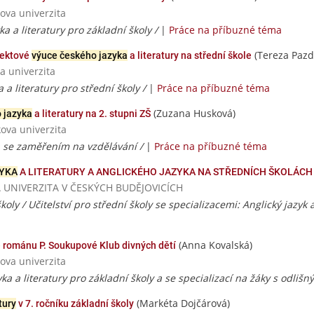
ova univerzita
ka a literatury pro základní školy /
|
Práce na příbuzné téma
(Tereza Pazd
jektové
výuce českého jazyka
a literatury na střední škole
a univerzita
a a literatury pro střední školy /
|
Práce na příbuzné téma
(Zuzana Husková)
 jazyka
a literatury na 2. stupni ZŠ
ova univerzita
ra se zaměřením na vzdělávání /
|
Práce na příbuzné téma
ZYKA
A LITERATURY A ANGLICKÉHO JAZYKA NA STŘEDNÍCH ŠKOLÁCH
SKÁ UNIVERZITA V ČESKÝCH BUDĚJOVICÍCH
školy / Učitelství pro střední školy se specializacemi: Anglický jazyk a
(Anna Kovalská)
 románu P. Soukupové Klub divných dětí
ova univerzita
yka a literatury pro základní školy a se specializací na žáky s odl
(Markéta Dojčárová)
tury
v 7. ročníku základní školy