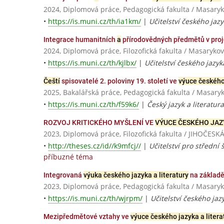
2024, Diplomová práce, Pedagogická fakulta / Masaryk
•
https://is.muni.cz/th/ia1km/
|
Učitelství českého jazy
Integrace humanitních
a
přírodovědných předmětů v pro
2024, Diplomová práce, Filozofická fakulta / Masarykov
•
https://is.muni.cz/th/kjlbx/
|
Učitelství českého jazyk
Čeští
spisovatelé 2. poloviny 19. století ve
výuce českého
2025, Bakalářská práce, Pedagogická fakulta / Masaryk
•
https://is.muni.cz/th/f59k6/
|
Český jazyk a literatu
ROZVOJ KRITICKÉHO MYŠLENÍ VE
VÝUCE ČESKÉHO JA
2023, Diplomová práce, Filozofická fakulta / JIHOČE
•
http://theses.cz/id//k9mfcj//
|
Učitelství pro střední 
příbuzné téma
Integrovaná
výuka českého jazyka a literatury
na základě
2023, Diplomová práce, Pedagogická fakulta / Masaryk
•
https://is.muni.cz/th/wjrpm/
|
Učitelství českého jaz
Mezipředmětové vztahy ve
výuce českého jazyka a litera