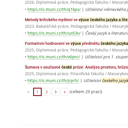
2026, Diplomová práce, Pedagogická fakulta / Masaryk
•
https://is.muni.cz/th/q1kpv/
|
Učitelství německého ja
Metody kritického myšlení ve
výuce českého jazyka a lite
2023, Bakalářská práce, Pedagogická fakulta / Masaryk
•
https://is.muni.cz/th/uo53v/
|
Český jazyk a literat
Formativní hodnocení ve
výuce
předmětu
českého jazyka 
2025, Diplomová práce, Pedagogická fakulta / Masaryk
•
https://is.muni.cz/th/v6ync/
|
Učitelství pro 1. stupe
Šumava v současné
české
próze: Analýza prostoru, hrůz
2025, Diplomová práce, Filozofická fakulta / Masarykov
•
https://is.muni.cz/th/jrprh/
|
Učitelství
českého jazy
(celkem 29 prací)
«
1
2
3
»