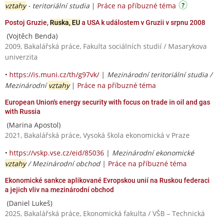
vztahy
- teritoriální studia
|
Práce na příbuzné téma
Postoj Gruzie,
Ruska, EU
a USA k událostem v Gruzii v srpnu 2008
(Vojtěch Benda)
2009, Bakalářská práce, Fakulta sociálních studií / Masarykova
univerzita
•
https://is.muni.cz/th/g97vk/
|
Mezinárodní teritoriální studia /
Mezinárodní
vztahy
|
Práce na příbuzné téma
European Union's energy security with focus on trade in oil and gas
with Russia
(Marina Apostol)
2021, Bakalářská práce, Vysoká škola ekonomická v Praze
•
https://vskp.vse.cz/eid/85036
|
Mezinárodní ekonomické
vztahy
/ Mezinárodní obchod
|
Práce na příbuzné téma
Ekonomické sankce aplikované Evropskou unií na Ruskou federaci
a jejich vliv na mezinárodní obchod
(Daniel Lukeš)
2025, Bakalářská práce, Ekonomická fakulta / VŠB – Technická