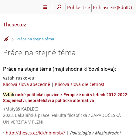
Přihlásit se
Přihlásit se (EduID)
Theses.cz
>
Práce na stejné téma
Práce na stejné téma
Práce na stejné téma (mají shodná klíčová slova):
vztah rusko-eu
Klíčová slova abecedně
|
Klíčová slova dle četnosti
Vztah
ruské politické opozice k Evropské unii v letech 2012-2022:
Spojenectví, nepřátelství a politická alternativa
(Matyáš KADLEC)
2023, Bakalářská práce, Fakulta filozofická / ZÁPADOČESKÁ
UNIVERZITA V PLZNI
•
http://theses.cz/id//nbmrxb//
|
Politologie / Mezinárodní