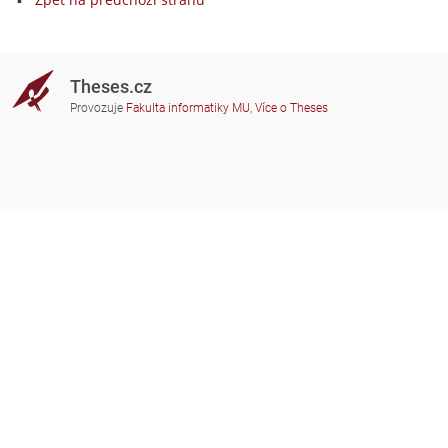
Theses.cz
Provozuje
Fakulta informatiky MU
,
Více o Theses
Potřebujete poradit?
Zapojené školy
theses@fi.muni.cz
Správci zapojených škol
Nápověda
Soukromí
Často kladené dotazy
Přístupnost
Zobrazit klasickou verzi