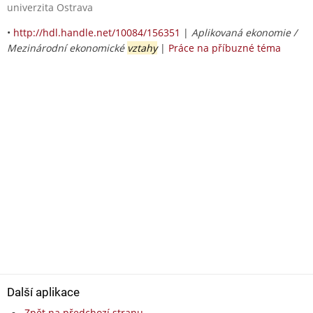
univerzita Ostrava
•
http://hdl.handle.net/10084/156351
|
Aplikovaná ekonomie /
Mezinárodní ekonomické
vztahy
|
Práce na příbuzné téma
Další aplikace
Zpět na předchozí stranu