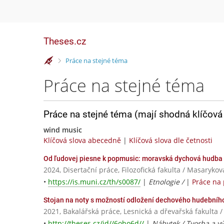
Theses.cz
>
Práce na stejné téma
Práce na stejné téma
Práce na stejné téma (mají shodná klíčová 
wind music
Klíčová slova abecedně
|
Klíčová slova dle četnosti
Od ľudovej piesne k popmusic: moravská dychová hudb
2024, Disertační práce, Filozofická fakulta / Masarykov
•
https://is.muni.cz/th/s0087/
|
Etnologie /
|
Práce na
Stojan na noty s možností odložení dechového hudebního
2021, Bakalářská práce, Lesnická a dřevařská fakulta 
•
http://theses.cz/id//6oho6d//
|
Nábytek / Tvorba a v