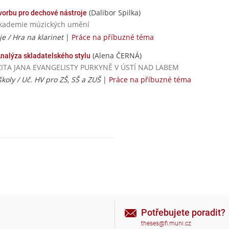
(Dalibor Spilka)
tvorbu pro dechové nástroje
 akademie múzických umění
e / Hra na klarinet
|
Práce na příbuzné téma
(Alena ČERNÁ)
nalýza skladatelského stylu
ERZITA JANA EVANGELISTY PURKYNĚ V ÚSTÍ NAD LABEM
školy / Uč. HV pro ZŠ, SŠ a ZUŠ
|
Práce na příbuzné téma
Potřebujete poradit?
theses@fi.muni.cz