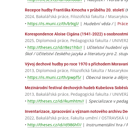
(
Recepce hudby Františka Kmocha v průběhu 20. století
2024, Bakalářská práce, Filozofická fakulta / Masaryko
•
https://is.muni.cz/th/b9qjl/
|
Hudební věda /
|
Práce
Korespondence Aloise Cigána (1941-2022) s osobnostm
2025, Diplomová práce, Pedagogická fakulta / UNI
•
http://theses.cz/id//8ez1hb//
|
Učitelství hudební vý
škol / Učitelství českého jazyka a literatury pro 2. stu
Vývoj dechové hudby po roce 1970 s příchodem Moravan
2013, Diplomová práce, Filozofická fakulta / Masarykov
•
https://is.muni.cz/th/pwpf5/
|
Obecná teorie a dějin
Mezinárodní festival dechových hudeb Kubešova Soběslav
2013, Bakalářská práce, Pedagogická fakulta / UNI
•
http://theses.cz/id//kumhtm//
|
Specializace v pedag
Inventarizace, zpracování a význam notového archivu 
2022, Bakalářská práce, Fakulta umění / OSTRAVSKÁ 
•
http://theses.cz/id//d986hf//
|
Instrumentální hra / 