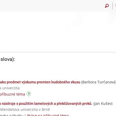
slova):
(Barbora Turčanová
a ako predmet výskumu premien hudobného vkusu
a univerzita
 příbuzné téma
(Jan Kušev)
 nástroje s použitím lamelových a překližovaných prvků.
/ Mendelova univerzita v Brně
ýroba nábytku
|
Práce na příbuzné téma