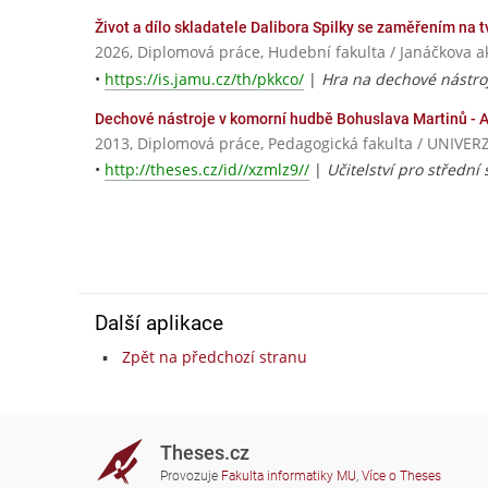
Život a dílo skladatele Dalibora Spilky se zaměřením na 
2026, Diplomová práce, Hudební fakulta / Janáčkova
•
https://is.jamu.cz/th/pkkco/
|
Hra na dechové nástroj
Dechové nástroje v komorní hudbě Bohuslava Martinů - A
2013, Diplomová práce, Pedagogická fakulta / UNIV
•
http://theses.cz/id//xzmlz9//
|
Učitelství pro střední 
Další aplikace
Zpět na předchozí stranu
Theses.cz
Provozuje
Fakulta informatiky MU
,
Více o Theses