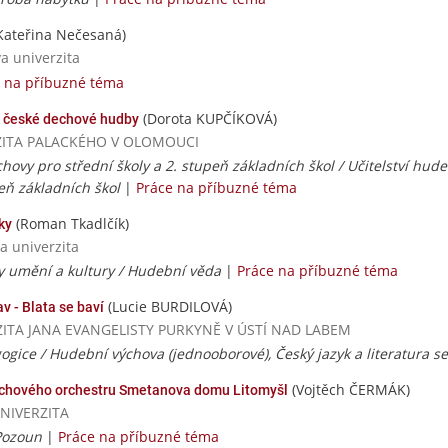
Kateřina Nečesaná)
va univerzita
 na příbuzné téma
(Dorota KUPČÍKOVÁ)
i české dechové hudby
VERZITA PALACKÉHO V OLOMOUCI
chovy pro střední školy a 2. stupeň základních škol / Učitelství hud
peň základních škol
|
Práce na příbuzné téma
(Roman Tkadlčík)
ky
a univerzita
y umění a kultury / Hudební věda
|
Práce na příbuzné téma
(Lucie BURDILOVÁ)
 - Blata se baví
VERZITA JANA EVANGELISTY PURKYNĚ V ÚSTÍ NAD LABEM
ogice / Hudební výchova (jednooborové), Český jazyk a literatura 
(Vojtěch ČERMÁK)
Dechového orchestru Smetanova domu Litomyšl
UNIVERZITA
Pozoun
|
Práce na příbuzné téma