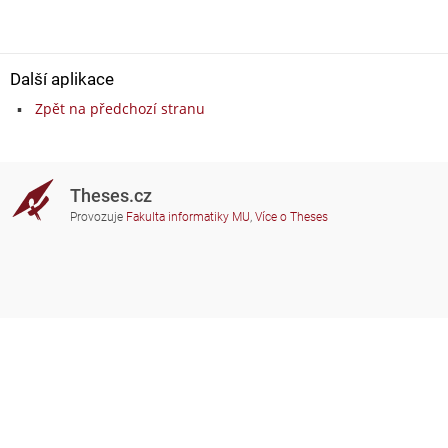
Další aplikace
Zpět na předchozí stranu
Theses.cz
Provozuje
Fakulta informatiky MU
,
Více o Theses
Potřebujete poradit?
Zapojené školy
theses@fi.muni.cz
Správci zapojených škol
Nápověda
Soukromí
Často kladené dotazy
Přístupnost