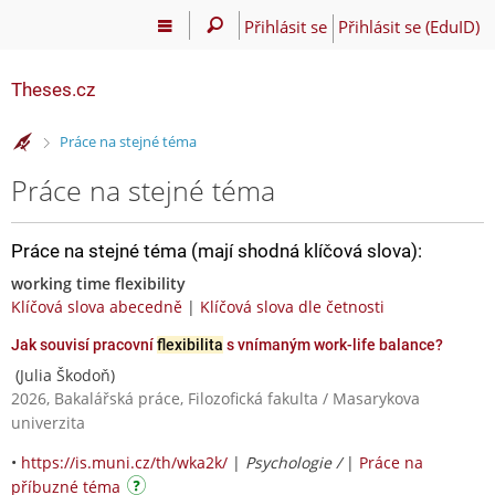
Přihlásit se
Přihlásit se (EduID)
Theses.cz
>
Práce na stejné téma
Práce na stejné téma
Práce na stejné téma (mají shodná klíčová slova):
working time flexibility
Klíčová slova abecedně
|
Klíčová slova dle četnosti
Jak souvisí pracovní
flexibilita
s vnímaným work-life balance?
(Julia Škodoň)
2026, Bakalářská práce, Filozofická fakulta / Masarykova
univerzita
•
https://is.muni.cz/th/wka2k/
|
Psychologie /
|
Práce na
příbuzné téma