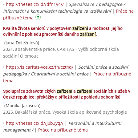
•
http://theses.cz/id//dfn1v4//
|
Specializace v pedagogice /
Informační a komunikační technologie ve vzdělávání
|
Práce na
příbuzné téma
Kvalita života seniorů v pobytovém
zařízení
a možnosti jejího
ovlivnění z pohledu pracovníků daného
zařízení
.
(Jana Doleželová)
2021, absolventská práce, CARITAS - Vyšší odborná škola
sociální Olomouc
•
https://is.caritas-vos.cz/th/czt4q/
|
Sociální práce a sociální
pedagogika / Charitativní a sociální práce
|
Práce na příbuzné
téma
Spolupráce zdravotnických
zařízení
a
zařízení
sociálních služeb v
České republice: překážky a příležitosti z pohledu odborníků.
(Monika Jarošová)
2025, Bakalářská práce, Vysoká škola aplikované psychologie
•
http://theses.cz/id//j0b3yq//
|
Personální a interkulturní
management /
|
Práce na příbuzné téma