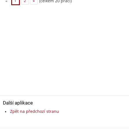
(celkem 20 prací)
«
1
2
»
Další aplikace
Zpět na předchozí stranu