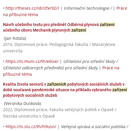
•
http://theses.cz/id//zfxr92//
|
Informační technologie /
|
Práce
na příbuzné téma
Návrh učebního textu pro předmět Odběrná plynová
zařízení
učebního oboru Mechanik plynových
zařízení
(Jan Kotala)
2016, Diplomová práce, Pedagogická fakulta / Masarykova
univerzita
•
https://is.muni.cz/th/e6ise/
|
Učitelství pro střední školy /
Učitelství odborných předmětů pro střední školy
|
Práce na
příbuzné téma
Kvalita života seniorů v
zařízeních
pobytových sociálních služeb v
době současné pandemické situace na příkladu vybraného
zařízení
pobytových sociálních služeb
(Veronika Dusková)
2022, Diplomová práce, Fakulta veřejných politik v Opavě /
Slezská univerzita v Opavě
•
https://is.slu.cz/th/h9usn/
|
Veřejná správa a sociální politika /