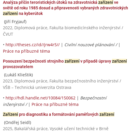
Analýza příčin teroristických útoků na zdravotnická
zařízení
ve
světě od roku 1985 dosud a připravenosti vybraných zdravotnických
zařízení
na kyberútok
(Jiří Fryjauf)
2022, Diplomová práce, Fakulta biomedicínského inženýrství /
ČVUT
•
http://theses.cz/id//jrw4r5//
|
Civilní nouzové plánování /
|
Práce na příbuzné téma
Posouzení bezpečnosti strojního
zařízení
v případě úpravy
zařízení
provozovatelem
(Lukáš Klieštik)
2023, Diplomová práce, Fakulta bezpečnostního inženýrství /
VŠB – Technická univerzita Ostrava
•
http://hdl.handle.net/10084/150062
|
Bezpečnostní
inženýrství /
|
Práce na příbuzné téma
Zařízení
pro diagnostiku a formátování paměťových
zařízení
(Ondřej Seidl)
2025, Bakalářská práce, Vysoké učení technické v Brně