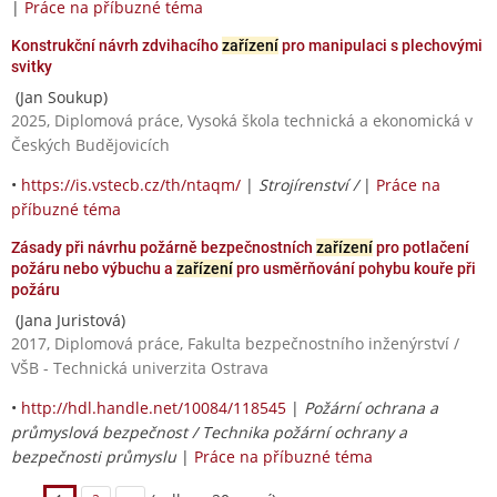
|
Práce na příbuzné téma
Konstrukční návrh zdvihacího
zařízení
pro manipulaci s plechovými
svitky
(Jan Soukup)
2025, Diplomová práce, Vysoká škola technická a ekonomická v
Českých Budějovicích
•
https://is.vstecb.cz/th/ntaqm/
|
Strojírenství /
|
Práce na
příbuzné téma
Zásady při návrhu požárně bezpečnostních
zařízení
pro potlačení
požáru nebo výbuchu a
zařízení
pro usměrňování pohybu kouře při
požáru
(Jana Juristová)
2017, Diplomová práce, Fakulta bezpečnostního inženýrství /
VŠB - Technická univerzita Ostrava
•
http://hdl.handle.net/10084/118545
|
Požární ochrana a
průmyslová bezpečnost / Technika požární ochrany a
bezpečnosti průmyslu
|
Práce na příbuzné téma