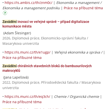
•
https://is.ambis.cz/th/znm0c/
|
Ekonomika a management /
Ekonomika a management podniku
|
Práce na příbuzné téma
Zavádění
inovací ve veřejné správě – případ digitalizace
komunikace města
(Adam Šlesinger)
2026, Diplomová práce, Ekonomicko-správní fakulta /
Masarykova univerzita
•
https://is.muni.cz/th/e1ugp/
|
Veřejná ekonomika a správa /
|
Práce na příbuzné téma
Zavádění
chirálních stavebních bloků do bambusurilových
makrocyklů
(Jana Lapešová)
2022, Diplomová práce, Přírodovědecká fakulta / Masarykova
univerzita
•
https://is.muni.cz/th/eq3ch/
|
Chemie / Organická chemie
|
Práce na příbuzné téma