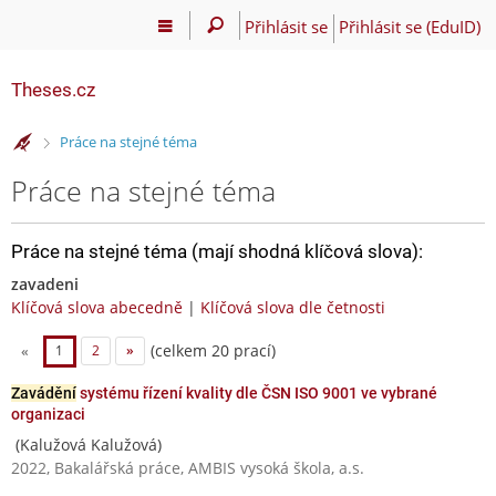
Přihlásit se
Přihlásit se (EduID)
Theses.cz
>
Práce na stejné téma
Práce na stejné téma
Práce na stejné téma (mají shodná klíčová slova):
zavadeni
Klíčová slova abecedně
|
Klíčová slova dle četnosti
(celkem 20 prací)
«
1
2
»
Zavádění
systému řízení kvality dle ČSN ISO 9001 ve vybrané
organizaci
(Kalužová Kalužová)
2022, Bakalářská práce, AMBIS vysoká škola, a.s.