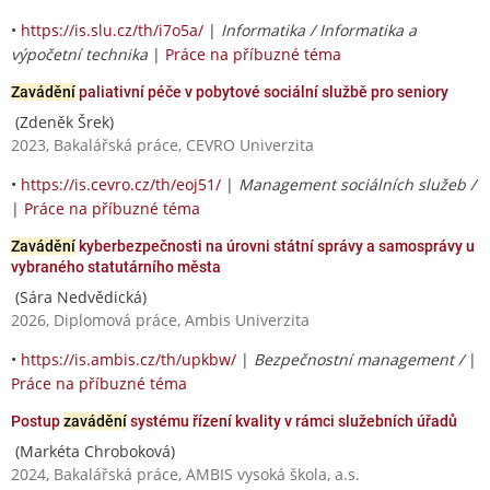
•
https://is.slu.cz/th/i7o5a/
|
Informatika / Informatika a
výpočetní technika
|
Práce na příbuzné téma
Zavádění
paliativní péče v pobytové sociální službě pro seniory
(Zdeněk Šrek)
2023, Bakalářská práce, CEVRO Univerzita
•
https://is.cevro.cz/th/eoj51/
|
Management sociálních služeb /
|
Práce na příbuzné téma
Zavádění
kyberbezpečnosti na úrovni státní správy a samosprávy u
vybraného statutárního města
(Sára Nedvědická)
2026, Diplomová práce, Ambis Univerzita
•
https://is.ambis.cz/th/upkbw/
|
Bezpečnostní management /
|
Práce na příbuzné téma
Postup
zavádění
systému řízení kvality v rámci služebních úřadů
(Markéta Chroboková)
2024, Bakalářská práce, AMBIS vysoká škola, a.s.