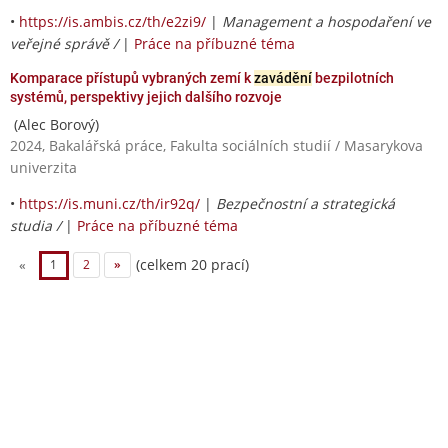
•
https://is.ambis.cz/th/e2zi9/
|
Management a hospodaření ve
veřejné správě /
|
Práce na příbuzné téma
Komparace přístupů vybraných zemí k
zavádění
bezpilotních
systémů, perspektivy jejich dalšího rozvoje
(Alec Borový)
2024, Bakalářská práce, Fakulta sociálních studií / Masarykova
univerzita
•
https://is.muni.cz/th/ir92q/
|
Bezpečnostní a strategická
studia /
|
Práce na příbuzné téma
(celkem 20 prací)
«
1
2
»