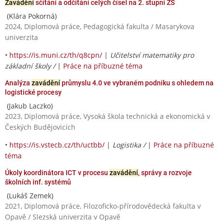
Zavádění
sčítání a odčítání celých čísel na 2. stupni ZŠ
(Klára Pokorná)
2024, Diplomová práce, Pedagogická fakulta / Masarykova
univerzita
•
https://is.muni.cz/th/q8cpn/
|
Učitelství matematiky pro
základní školy /
|
Práce na příbuzné téma
Analýza
zavádění
průmyslu 4.0 ve vybraném podniku s ohledem na
logistické procesy
(Jakub Laczko)
2023, Diplomová práce, Vysoká škola technická a ekonomická v
Českých Budějovicích
•
https://is.vstecb.cz/th/uctbb/
|
Logistika /
|
Práce na příbuzné
téma
Úkoly koordinátora ICT v procesu
zavádění
, správy a rozvoje
školních inf. systémů
(Lukáš Zemek)
2021, Diplomová práce, Filozoficko-přírodovědecká fakulta v
Opavě / Slezská univerzita v Opavě