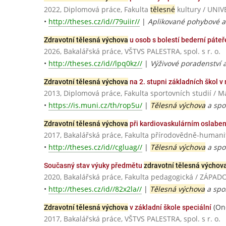
2022, Diplomová práce, Fakulta
tělesné
kultury / UN
•
http://theses.cz/id//79uiir//
|
Aplikované pohybové ak
Zdravotní tělesná výchova
u osob s bolestí bederní pát
2026, Bakalářská práce, VŠTVS PALESTRA, spol. s r. o.
•
http://theses.cz/id//lpq0kz//
|
Výživové poradenství a
Zdravotní tělesná výchova
na 2. stupni základních škol v 
2013, Diplomová práce, Fakulta sportovních studií / M
•
https://is.muni.cz/th/rop5u/
|
Tělesná výchova
a spor
Zdravotní tělesná výchova
při kardiovaskulárním oslaben
2017, Bakalářská práce, Fakulta přírodovědně-humanit
•
http://theses.cz/id//cgluag//
|
Tělesná výchova
a spor
Současný stav výuky předmětu
zdravotní tělesná výchov
2020, Bakalářská práce, Fakulta pedagogická / ZÁPA
•
http://theses.cz/id//82x2la//
|
Tělesná výchova
a spo
(Ond
Zdravotní tělesná výchova
v základní škole speciální
2017, Bakalářská práce, VŠTVS PALESTRA, spol. s r. o.