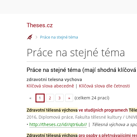
Theses.cz
>
Práce na stejné téma
Práce na stejné téma
Práce na stejné téma (mají shodná klíčová 
zdravotni telesna vychova
Klíčová slova abecedně
|
Klíčová slova dle četnosti
(celkem 24 prací)
«
1
2
3
»
Zdravotní tělesná výchova
ve studijních programech
Těl
2016, Diplomová práce, Fakulta tělesné kultury / 
•
http://theses.cz/id//qtr6ub//
|
Tělesná výchova a spo
Zdravotní tělesná výchova
pro osoby s přetrvávajícími r