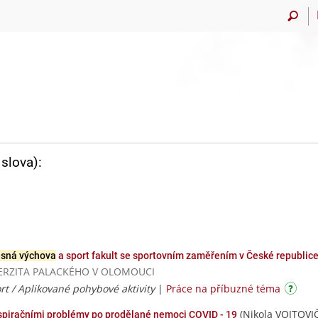
slova):
esná výchova
a sport fakult se sportovním zaměřením v České republic
UNIVERZITA PALACKÉHO V OLOMOUCI
rt / Aplikované pohybové aktivity
|
Práce na příbuzné téma
(Nikola VOJTOVI
espiračními problémy po prodělané nemoci COVID - 19