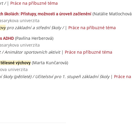
rt /
|
Práce na příbuzné téma
(Natálie Matlochová
h školách: Přístupy, možnosti a úroveň začlenění
asarykova univerzita
ovy
pro základní a střední školy /
|
Práce na příbuzné téma
(Pavlína Herberová)
u s ADHD
Masarykova univerzita
 / Animátor sportovních aktivit
|
Práce na příbuzné téma
(Marta Kunčarová)
 tělesné výchovy
ova univerzita
í školy (pětileté) / Učitelství pro 1. stupeň základní školy
|
Práce na