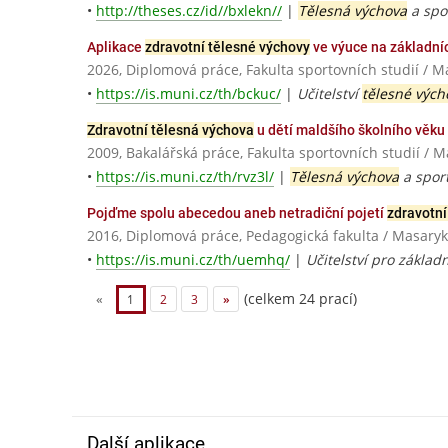
•
http://theses.cz/id//bxlekn//
|
Tělesná výchova
a spo
Aplikace
zdravotní tělesné výchovy
ve výuce na základníc
2026, Diplomová práce, Fakulta sportovních studií / M
•
https://is.muni.cz/th/bckuc/
|
Učitelství
tělesné vých
Zdravotní tělesná výchova
u dětí maldšího školního věk
2009, Bakalářská práce, Fakulta sportovních studií / 
•
https://is.muni.cz/th/rvz3l/
|
Tělesná výchova
a sport
Pojďme spolu abecedou aneb netradiční pojetí
zdravotní
2016, Diplomová práce, Pedagogická fakulta / Masaryk
•
https://is.muni.cz/th/uemhq/
|
Učitelství pro základn
(celkem 24 prací)
«
1
2
3
»
Další aplikace