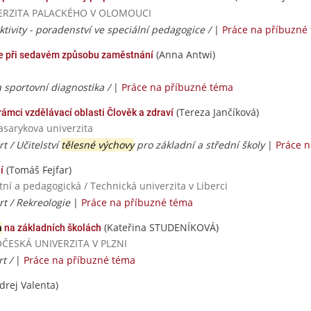
IVERZITA PALACKÉHO V OLOMOUCI
tivity - poradenství ve speciální pedagogice /
|
Práce na příbuzné
(Anna Antwi)
eře při sedavém způsobu zaměstnání
 sportovní diagnostika /
|
Práce na příbuzné téma
(Tereza Jančíková)
rámci vzdělávací oblasti Člověk a zdraví
asarykova univerzita
t / Učitelství
tělesné výchovy
pro základní a střední školy
|
Práce 
(Tomáš Fejfar)
í
ní a pedagogická / Technická univerzita v Liberci
t / Rekreologie
|
Práce na příbuzné téma
(Kateřina STUDENÍKOVÁ)
a
na základních školách
DOČESKÁ UNIVERZITA V PLZNI
rt /
|
Práce na příbuzné téma
rej Valenta)