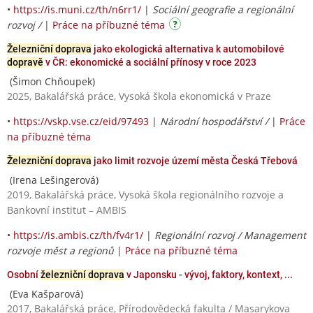
•
https://is.muni.cz/th/n6rr1/
|
Sociální geografie a regionální
rozvoj /
|
Práce na příbuzné téma
Železniční doprava
jako ekologická alternativa k automobilové
dopravě
v ČR: ekonomické a sociální přínosy v roce 2023
(Šimon Chňoupek)
2025, Bakalářská práce, Vysoká škola ekonomická v Praze
•
https://vskp.vse.cz/eid/97493
|
Národní hospodářství /
|
Práce
na příbuzné téma
Železniční doprava
jako limit rozvoje území města Česká Třebová
(Irena Lešingerová)
2019, Bakalářská práce, Vysoká škola regionálního rozvoje a
Bankovní institut – AMBIS
•
https://is.ambis.cz/th/fv4r1/
|
Regionální rozvoj / Management
rozvoje měst a regionů
|
Práce na příbuzné téma
Osobní
železniční doprava
v Japonsku - vývoj, faktory, kontext, ...
(Eva Kašparová)
2017, Bakalářská práce, Přírodovědecká fakulta / Masarykova