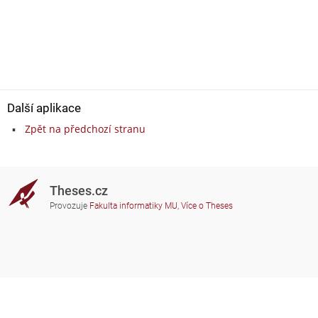
Další aplikace
Zpět na předchozí stranu
Theses.cz
Provozuje
Fakulta informatiky MU
,
Více o Theses
Potřebujete poradit?
Zapojené školy
theses@fi.muni.cz
Správci zapojených škol