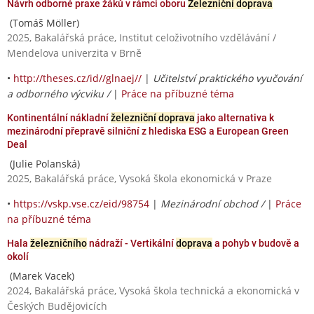
Návrh odborné praxe žáků v rámci oboru
Železniční doprava
(Tomáš Möller)
2025, Bakalářská práce, Institut celoživotního vzdělávání /
Mendelova univerzita v Brně
•
http://theses.cz/id//glnaej//
|
Učitelství praktického vyučování
a odborného výcviku /
|
Práce na příbuzné téma
Kontinentální nákladní
železniční doprava
jako alternativa k
mezinárodní přepravě silniční z hlediska ESG a European Green
Deal
(Julie Polanská)
2025, Bakalářská práce, Vysoká škola ekonomická v Praze
•
https://vskp.vse.cz/eid/98754
|
Mezinárodní obchod /
|
Práce
na příbuzné téma
Hala
železničního
nádraží - Vertikální
doprava
a pohyb v budově a
okolí
(Marek Vacek)
2024, Bakalářská práce, Vysoká škola technická a ekonomická v
Českých Budějovicích