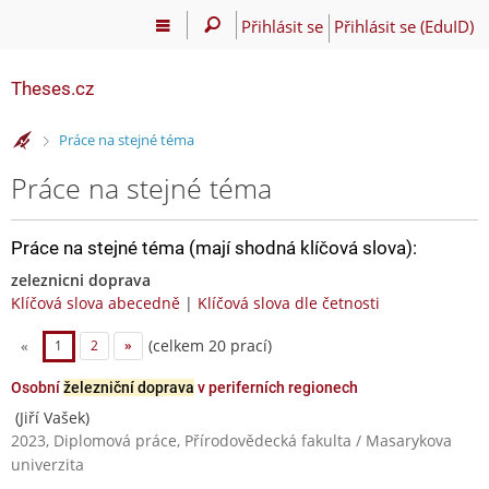
Přihlásit se
Přihlásit se (EduID)
Theses.cz
>
Práce na stejné téma
Práce na stejné téma
Práce na stejné téma (mají shodná klíčová slova):
zeleznicni doprava
Klíčová slova abecedně
|
Klíčová slova dle četnosti
(celkem 20 prací)
«
1
2
»
Osobní
železniční doprava
v periferních regionech
(Jiří Vašek)
2023, Diplomová práce, Přírodovědecká fakulta / Masarykova
univerzita