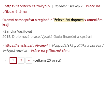
•
https://is.vstecb.cz/th/rybjr/
|
Pozemní stavby /
|
Práce na
příbuzné téma
Územní samospráva a regionální
železniční doprava
v Ústeckém
kraji
(Sandra Vašířová)
2015, Diplomová práce, Vysoká škola finanční a správní
•
https://is.vsfs.cz/th/ivuew/
|
Hospodářská politika a správa /
Veřejná správa
|
Práce na příbuzné téma
(celkem 20 prací)
«
1
2
»