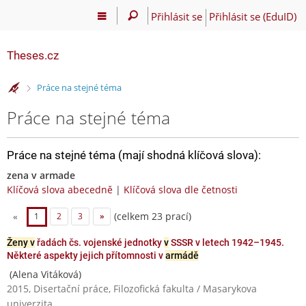
Přihlásit se
Přihlásit se (EduID)
Theses.cz
>
Práce na stejné téma
Práce na stejné téma
Práce na stejné téma (mají shodná klíčová slova):
zena v armade
Klíčová slova abecedně
|
Klíčová slova dle četnosti
(celkem 23 prací)
«
1
2
3
»
Ženy v
řadách čs. vojenské jednotky
v
SSSR v letech 1942–1945.
Některé aspekty jejich přítomnosti v
armádě
(Alena Vitáková)
2015, Disertační práce, Filozofická fakulta / Masarykova
univerzita