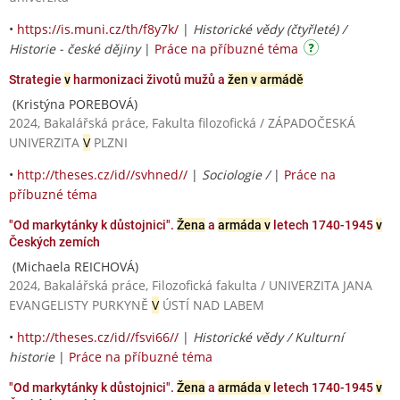
•
https://is.muni.cz/th/f8y7k/
|
Historické vědy (čtyřleté) /
Historie - české dějiny
|
Práce na příbuzné téma
Strategie
v
harmonizaci životů mužů a
žen v armádě
(Kristýna POREBOVÁ)
2024, Bakalářská práce, Fakulta filozofická / ZÁPADOČESKÁ
UNIVERZITA
V
PLZNI
•
http://theses.cz/id//svhned//
|
Sociologie /
|
Práce na
příbuzné téma
"Od markytánky k důstojnici".
Žena
a
armáda v
letech 1740-1945
v
Českých zemích
(Michaela REICHOVÁ)
2024, Bakalářská práce, Filozofická fakulta / UNIVERZITA JANA
EVANGELISTY PURKYNĚ
V
ÚSTÍ NAD LABEM
•
http://theses.cz/id//fsvi66//
|
Historické vědy / Kulturní
historie
|
Práce na příbuzné téma
"Od markytánky k důstojnici".
Žena
a
armáda v
letech 1740-1945
v