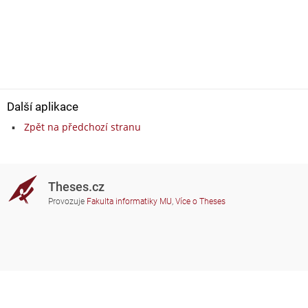
Další aplikace
Zpět na předchozí stranu
Theses.cz
Provozuje
Fakulta informatiky MU
,
Více o Theses
Potřebujete poradit?
Zapojené školy
theses@fi.muni.cz
Správci zapojených škol