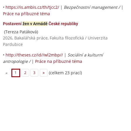
•
https://is.ambis.cz/th/tjcc2/
|
Bezpečnostní management /
|
Práce na příbuzné téma
Postavení
žen v Armádě
České republiky
(Tereza Patáková)
2026, Bakalářská práce, Fakulta filozofická / Univerzita
Pardubice
•
http://theses.cz/id//wl2mbp//
|
Sociální a kulturní
antropologie /
|
Práce na příbuzné téma
(celkem 23 prací)
«
1
2
3
»