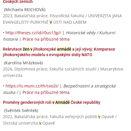
Českých zemích
(Michaela REICHOVÁ)
2023, Bakalářská práce, Filozofická fakulta / UNIVERZITA JANA
EVANGELISTY PURKYNĚ
V
ÚSTÍ NAD LABEM
•
http://theses.cz/id//0us13g//
|
Historické vědy / Kulturní
historie
|
Práce na příbuzné téma
Rekrutace
žen v
jihokorejské
armádě
a její vývoj: Komparace
jihokorejského modelu s evropskými státy NATO
(Karolína Mrázková)
2026, Diplomová práce, Fakulta sociálních studií / Masarykova
univerzita
•
https://is.muni.cz/th/sxo2t/
|
Bezpečnostní a strategická
studia /
|
Práce na příbuzné téma
Proměny genderových rolí
v Armádě
České republiky
(Svěntek Svěntek)
2022, Bakalářská práce, Fakulta veřejných politik
v
Opavě /
Slezská univerzita
v
Opavě