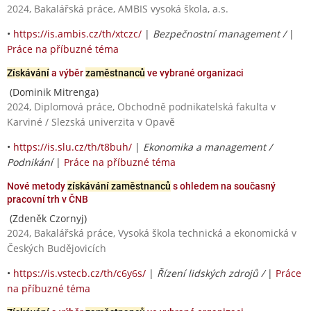
2024, Bakalářská práce, AMBIS vysoká škola, a.s.
•
https://is.ambis.cz/th/xtczc/
|
Bezpečnostní management /
|
Práce na příbuzné téma
Získávání
a výběr
zaměstnanců
ve vybrané organizaci
(Dominik Mitrenga)
2024, Diplomová práce, Obchodně podnikatelská fakulta v
Karviné / Slezská univerzita v Opavě
•
https://is.slu.cz/th/t8buh/
|
Ekonomika a management /
Podnikání
|
Práce na příbuzné téma
Nové metody
získávání zaměstnanců
s ohledem na současný
pracovní trh v ČNB
(Zdeněk Czornyj)
2024, Bakalářská práce, Vysoká škola technická a ekonomická v
Českých Budějovicích
•
https://is.vstecb.cz/th/c6y6s/
|
Řízení lidských zdrojů /
|
Práce
na příbuzné téma