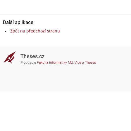
Další aplikace
Zpět na předchozí stranu
Theses.cz
Provozuje
Fakulta informatiky MU
,
Více o Theses
Potřebujete poradit?
Zapojené školy
theses@fi.muni.cz
Správci zapojených škol
Nápověda
Soukromí
Často kladené dotazy
Přístupnost