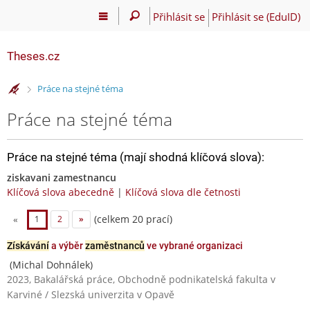
Přihlásit se
Přihlásit se (EduID)
Theses.cz
>
Práce na stejné téma
Práce na stejné téma
Práce na stejné téma (mají shodná klíčová slova):
ziskavani zamestnancu
Klíčová slova abecedně
|
Klíčová slova dle četnosti
(celkem 20 prací)
«
1
2
»
Získávání
a výběr
zaměstnanců
ve vybrané organizaci
(Michal Dohnálek)
2023, Bakalářská práce, Obchodně podnikatelská fakulta v
Karviné / Slezská univerzita v Opavě