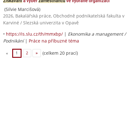
Získávání
a výběr
zaměstnanců
ve vybrané organizaci
(Silvie Marcišová)
2026, Bakalářská práce, Obchodně podnikatelská fakulta v
Karviné / Slezská univerzita v Opavě
•
https://is.slu.cz/th/mmxbp/
|
Ekonomika a management /
Podnikání
|
Práce na příbuzné téma
(celkem 20 prací)
«
1
2
»