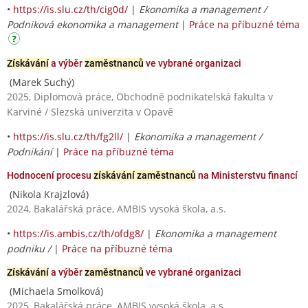
•
https://is.slu.cz/th/cig0d/
|
Ekonomika a management /
Podniková ekonomika a management
|
Práce na příbuzné téma
Získávání
a výběr
zaměstnanců
ve vybrané organizaci
(Marek Suchý)
2025, Diplomová práce, Obchodně podnikatelská fakulta v
Karviné / Slezská univerzita v Opavě
•
https://is.slu.cz/th/fg2ll/
|
Ekonomika a management /
Podnikání
|
Práce na příbuzné téma
Hodnocení procesu
získávání zaměstnanců
na Ministerstvu financí
(Nikola Krajzlová)
2024, Bakalářská práce, AMBIS vysoká škola, a.s.
•
https://is.ambis.cz/th/ofdg8/
|
Ekonomika a management
podniku /
|
Práce na příbuzné téma
Získávání
a výběr
zaměstnanců
ve vybrané organizaci
(Michaela Smolková)
2025, Bakalářská práce, AMBIS vysoká škola, a.s.