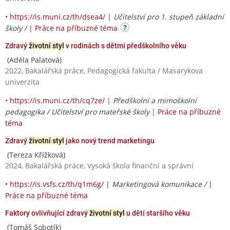
•
https://is.muni.cz/th/dsea4/
|
Učitelství pro 1. stupeň základní
školy /
|
Práce na příbuzné téma
Zdravý
životní styl
v rodinách s dětmi předškolního věku
(Adéla Palatová)
2022, Bakalářská práce, Pedagogická fakulta / Masarykova
univerzita
•
https://is.muni.cz/th/cq7ze/
|
Předškolní a mimoškolní
pedagogika / Učitelství pro mateřské školy
|
Práce na příbuzné
téma
Zdravý
životní styl
jako nový trend marketingu
(Tereza Křížková)
2024, Bakalářská práce, Vysoká škola finanční a správní
•
https://is.vsfs.cz/th/q1m6g/
|
Marketingová komunikace /
|
Práce na příbuzné téma
Faktory ovlivňující zdravý
životní styl
u dětí staršího věku
(Tomáš Sobotík)