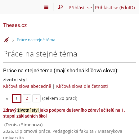
Přihlásit se
Přihlásit se (EduID)
Theses.cz
>
Práce na stejné téma
Práce na stejné téma
Práce na stejné téma (mají shodná klíčová slova):
zivotni styl.
Klíčová slova abecedně
|
Klíčová slova dle četnosti
(celkem 20 prací)
«
1
2
»
Zdravý
životní styl
jako podpora duševního zdraví učitelů na 1.
stupni základních škol
(Denisa Simonová)
2026, Diplomová práce, Pedagogická fakulta / Masarykova
univerzita