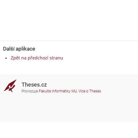
Další aplikace
Zpět na předchozí stranu
Theses.cz
Provozuje
Fakulta informatiky MU
,
Více o Theses
Potřebujete poradit?
Zapojené školy
theses@fi.muni.cz
Správci zapojených škol