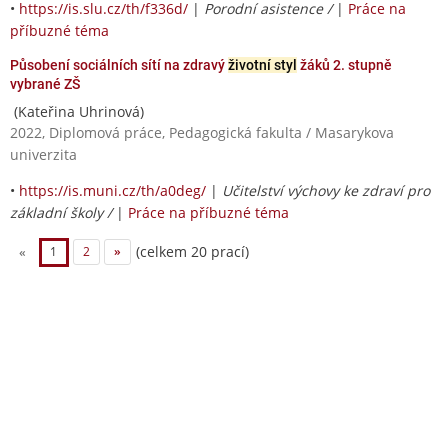
•
https://is.slu.cz/th/f336d/
|
Porodní asistence /
|
Práce na
příbuzné téma
Působení sociálních sítí na zdravý
životní styl
žáků 2. stupně
vybrané ZŠ
(Kateřina Uhrinová)
2022, Diplomová práce, Pedagogická fakulta / Masarykova
univerzita
•
https://is.muni.cz/th/a0deg/
|
Učitelství výchovy ke zdraví pro
základní školy /
|
Práce na příbuzné téma
(celkem 20 prací)
«
1
2
»