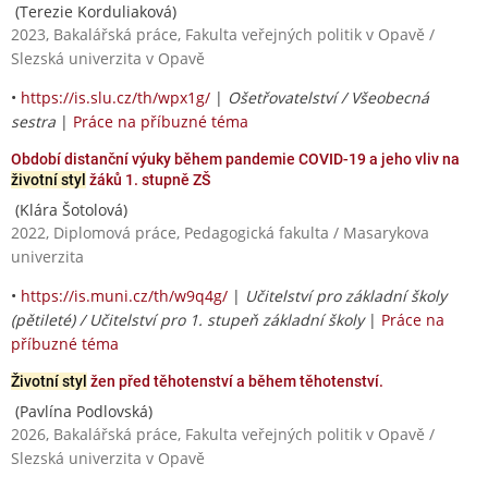
(Terezie Korduliaková)
2023, Bakalářská práce, Fakulta veřejných politik v Opavě /
Slezská univerzita v Opavě
•
https://is.slu.cz/th/wpx1g/
|
Ošetřovatelství / Všeobecná
sestra
|
Práce na příbuzné téma
Období distanční výuky během pandemie COVID-19 a jeho vliv na
životní styl
žáků 1. stupně ZŠ
(Klára Šotolová)
2022, Diplomová práce, Pedagogická fakulta / Masarykova
univerzita
•
https://is.muni.cz/th/w9q4g/
|
Učitelství pro základní školy
(pětileté) / Učitelství pro 1. stupeň základní školy
|
Práce na
příbuzné téma
Životní styl
žen před těhotenství a během těhotenství.
(Pavlína Podlovská)
2026, Bakalářská práce, Fakulta veřejných politik v Opavě /
Slezská univerzita v Opavě