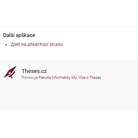
Další aplikace
Zpět na předchozí stranu
Theses.cz
Provozuje
Fakulta informatiky MU
,
Více o Theses
Potřebujete poradit?
Zapojené školy
theses@fi.muni.cz
Správci zapojených škol