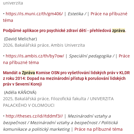
univerzita
•
https://is.muni.cz/th/gm406/
|
Estetika /
|
Práce na příbuzné
téma
Podpůrné aplikace pro psychické zdraví dětí - přehledová
zpráva
.
(David Melichar)
2026, Bakalářská práce, Ambis Univerzita
•
https://is.ambis.cz/th/by7ow/
|
Speciální pedagogika /
|
Práce
na příbuzné téma
Mandát a
Zpráva
Komise OSN pro vyšetřování lidských práv v KLDR
z roku 2014: Dopad na mezinárodní přístup k porušování lidských
práv v Severní Koreji
(Adéla KÁŇOVÁ)
2025, Bakalářská práce, Filozofická fakulta / UNIVERZITA
PALACKÉHO V OLOMOUCI
•
http://theses.cz/id//tddmf3//
|
Mezinárodní vztahy a
bezpečnost / Mezinárodní vztahy a bezpečnost / Politická
komunikace a politický marketing
|
Práce na příbuzné téma