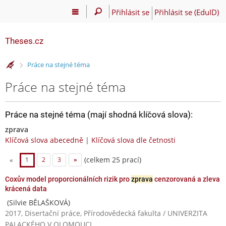
Přihlásit se
Přihlásit se (EduID)
Theses.cz
>
Práce na stejné téma
Práce na stejné téma
Práce na stejné téma (mají shodná klíčová slova):
zprava
Klíčová slova abecedně
|
Klíčová slova dle četnosti
(celkem 25 prací)
«
1
2
3
»
Coxův model proporcionálních rizik pro
zprava
cenzorovaná a zleva
krácená data
(Silvie BĚLAŠKOVÁ)
2017, Disertační práce, Přírodovědecká fakulta / UNIVERZITA
PALACKÉHO V OLOMOUCI