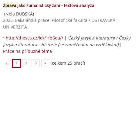
Zpráva
jako žurnalistický žánr - textová analýza
(Nela DUBSKÁ)
2025, Bakalářská práce, Filozofická fakulta / OSTRAVSKÁ
UNIVERZITA
•
http://theses.cz/id//1fq6eq//
|
Český jazyk a literatura / Český
jazyk a literatura - Historie (se zaměřením na vzdělávání)
|
Práce na příbuzné téma
(celkem 25 prací)
«
1
2
3
»