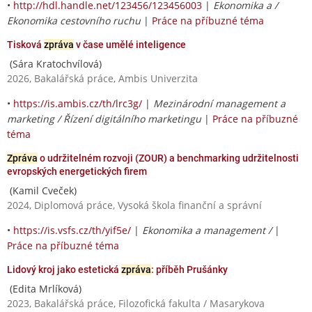
•
http://hdl.handle.net/123456/123456003
|
Ekonomika a /
Ekonomika cestovního ruchu
|
Práce na příbuzné téma
Tisková
zpráva
v čase umělé inteligence
(Sára Kratochvílová)
2026, Bakalářská práce, Ambis Univerzita
•
https://is.ambis.cz/th/lrc3g/
|
Mezinárodní management a
marketing / Řízení digitálního marketingu
|
Práce na příbuzné
téma
Zpráva
o udržitelném rozvoji (ZOUR) a benchmarking udržitelnosti
evropských energetických firem
(Kamil Cveček)
2024, Diplomová práce, Vysoká škola finanční a správní
•
https://is.vsfs.cz/th/yif5e/
|
Ekonomika a management /
|
Práce na příbuzné téma
Lidový kroj jako estetická
zpráva
: příběh Prušánky
(Edita Mrlíková)
2023, Bakalářská práce, Filozofická fakulta / Masarykova