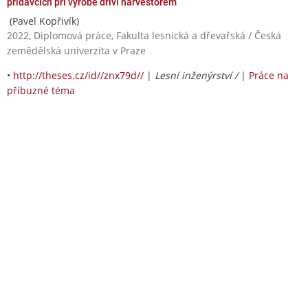
přídavcích při výrobě dříví harvestorem
(Pavel Kopřivík)
2022, Diplomová práce, Fakulta lesnická a dřevařská / Česká
zemědělská univerzita v Praze
•
http://theses.cz/id//znx79d//
|
Lesní inženýrství /
|
Práce na
příbuzné téma