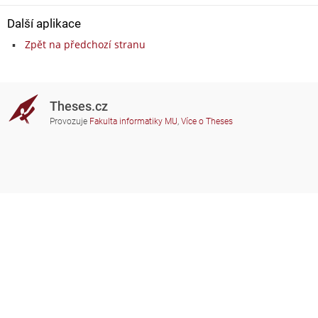
Další aplikace
Zpět na předchozí stranu
Theses.cz
Provozuje
Fakulta informatiky MU
,
Více o Theses
Potřebujete poradit?
Zapojené školy
theses@fi.muni.cz
Správci zapojených škol
Nápověda
Soukromí
Často kladené dotazy
Přístupnost
Zobrazit klasickou verzi