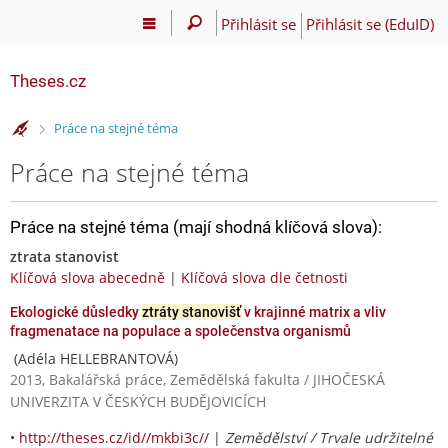
Přihlásit se
Přihlásit se (EduID)
Theses.cz
>
Práce na stejné téma
Práce na stejné téma
Práce na stejné téma (mají shodná klíčová slova):
ztrata stanovist
Klíčová slova abecedně
|
Klíčová slova dle četnosti
Ekologické důsledky
ztráty stanovišť
v krajinné matrix a vliv
fragmenatace na populace a společenstva organismů
(Adéla HELLEBRANTOVÁ)
2013, Bakalářská práce, Zemědělská fakulta / JIHOČESKÁ
UNIVERZITA V ČESKÝCH BUDĚJOVICÍCH
•
http://theses.cz/id//mkbi3c//
|
Zemědělství / Trvale udržitelné