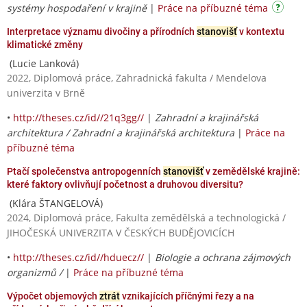
systémy hospodaření v krajině
|
Práce na příbuzné téma
Interpretace významu divočiny a přírodních
stanovišť
v kontextu
klimatické změny
(Lucie Lanková)
2022, Diplomová práce, Zahradnická fakulta / Mendelova
univerzita v Brně
•
http://theses.cz/id//21q3gg//
|
Zahradní a krajinářská
architektura / Zahradní a krajinářská architektura
|
Práce na
příbuzné téma
Ptačí společenstva antropogenních
stanovišť
v zemědělské krajině:
které faktory ovlivňují početnost a druhovou diversitu?
(Klára ŠTANGELOVÁ)
2024, Diplomová práce, Fakulta zemědělská a technologická /
JIHOČESKÁ UNIVERZITA V ČESKÝCH BUDĚJOVICÍCH
•
http://theses.cz/id//hduecz//
|
Biologie a ochrana zájmových
organizmů /
|
Práce na příbuzné téma
Výpočet objemových
ztrát
vznikajících příčnými řezy a na