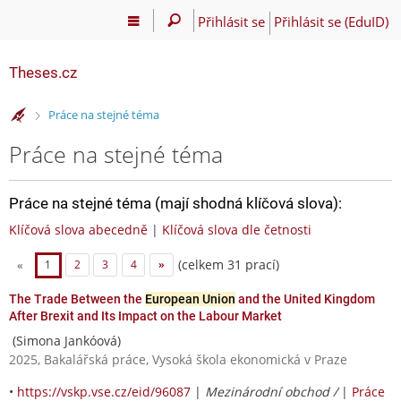
Přihlásit se
Přihlásit se (EduID)
Theses.cz
>
Práce na stejné téma
Práce na stejné téma
Práce na stejné téma (mají shodná klíčová slova):
Klíčová slova abecedně
|
Klíčová slova dle četnosti
(celkem 31 prací)
«
1
2
3
4
»
The Trade Between the
European Union
and the United Kingdom
After Brexit and Its Impact on the Labour Market
(Simona Jankóová)
2025, Bakalářská práce, Vysoká škola ekonomická v Praze
•
https://vskp.vse.cz/eid/96087
|
Mezinárodní obchod /
|
Práce