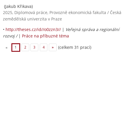
(Jakub Křikava)
2025, Diplomová práce, Provozně ekonomická fakulta / Česká
zemědělská univerzita v Praze
•
http://theses.cz/id//o0zzn3//
|
Veřejná správa a regionální
rozvoj /
|
Práce na příbuzné téma
(celkem 31 prací)
«
1
2
3
4
»