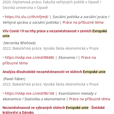
2020, Diplomová práce, Fakulta veřejných politik v Opavě /
Slezská univerzita v Opavě
•
https://is.slu.cz/th/nfjmd/
|
Sociální politika a sociální práce /
Veřejná správa a sociální politika
|
Práce na příbuzné téma
Vliv Covid-19 na trhy práce a nezaměstnanost v zemích
Evropské
unie
(Veronika Břeňová)
2022, Bakalářská práce, Vysoká škola ekonomická v Praze
•
https://vskp.vse.cz/eid/88486
|
Ekonomie /
|
Práce na
příbuzné téma
Analýza dlouhodobé nezaměstnanosti ve státech
Evropské unie
(Pavel Fáber)
2022, Bakalářská práce, Vysoká škola ekonomická v Praze
•
https://vskp.vse.cz/eid/86168
|
Kvantitativní metody v
ekonomice / Statistika a ekonometrie
|
Práce na příbuzné téma
Nezaměstnanost ve vybraných státech
Evropské unie
- Švédské
království a Dánsko