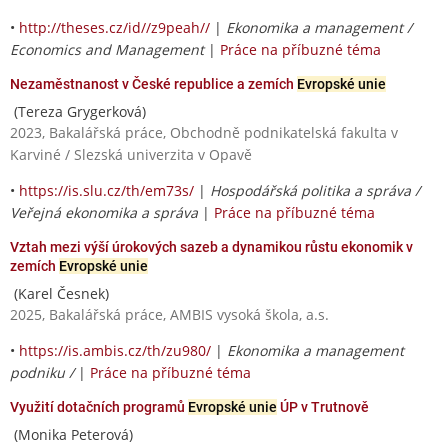
•
http://theses.cz/id//z9peah//
|
Ekonomika a management /
Economics and Management
|
Práce na příbuzné téma
Nezaměstnanost v České republice a zemích
Evropské unie
(Tereza Grygerková)
2023, Bakalářská práce, Obchodně podnikatelská fakulta v
Karviné / Slezská univerzita v Opavě
•
https://is.slu.cz/th/em73s/
|
Hospodářská politika a správa /
Veřejná ekonomika a správa
|
Práce na příbuzné téma
Vztah mezi výší úrokových sazeb a dynamikou růstu ekonomik v
zemích
Evropské unie
(Karel Česnek)
2025, Bakalářská práce, AMBIS vysoká škola, a.s.
•
https://is.ambis.cz/th/zu980/
|
Ekonomika a management
podniku /
|
Práce na příbuzné téma
Využití dotačních programů
Evropské unie
ÚP v Trutnově
(Monika Peterová)