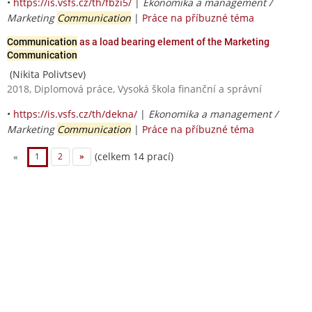
•
https://is.vsfs.cz/th/fbzi5/
|
Ekonomika a management /
Marketing
Communication
|
Práce na příbuzné téma
Communication
as a load bearing element of the Marketing
Communication
(Nikita Polivtsev)
2018, Diplomová práce, Vysoká škola finanční a správní
•
https://is.vsfs.cz/th/dekna/
|
Ekonomika a management /
Marketing
Communication
|
Práce na příbuzné téma
(celkem 14 prací)
«
1
2
»