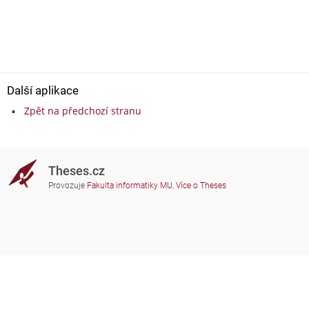
Další aplikace
Zpět na předchozí stranu
Theses.cz
Provozuje
Fakulta informatiky MU
,
Více o Theses
Potřebujete poradit?
Zapojené školy
theses@fi.muni.cz
Správci zapojených škol