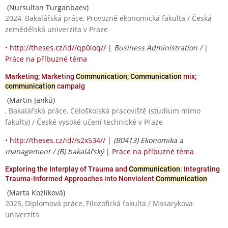
(Nursultan Turganbaev)
2024, Bakalářská práce, Provozně ekonomická fakulta / Česká
zemědělská univerzita v Praze
•
http://theses.cz/id//qp0ioq//
|
Business Administration /
|
Práce na příbuzné téma
Marketing; Marketing
Communication; Communication
mix;
communication
campaig
(Martin Janků)
, Bakalářská práce, Celoškolská pracoviště (studium mimo
fakulty) / České vysoké učení technické v Praze
•
http://theses.cz/id//s2x534//
|
(B0413) Ekonomika a
management / (B) bakalářský
|
Práce na příbuzné téma
Exploring the Interplay of Trauma and
Communication
: Integrating
Trauma-Informed Approaches into Nonviolent
Communication
(Marta Kozlíková)
2025, Diplomová práce, Filozofická fakulta / Masarykova
univerzita