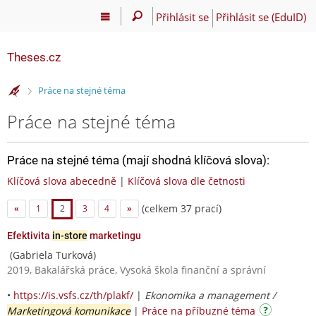
Přihlásit se
Přihlásit se (EduID)
Theses.cz
>
Práce na stejné téma
Práce na stejné téma
Práce na stejné téma (mají shodná klíčová slova):
Klíčová slova abecedně
|
Klíčová slova dle četnosti
(celkem 37 prací)
«
1
2
3
4
»
Efektivita
in-store
marketingu
(Gabriela Turková)
2019, Bakalářská práce, Vysoká škola finanční a správní
•
https://is.vsfs.cz/th/plakf/
|
Ekonomika a management /
Marketingová komunikace
|
Práce na příbuzné téma