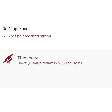
Další aplikace
Zpět na předchozí stranu
Theses.cz
Provozuje
Fakulta informatiky MU
,
Více o Theses
Potřebujete poradit?
Zapojené školy
theses@fi.muni.cz
Správci zapojených škol