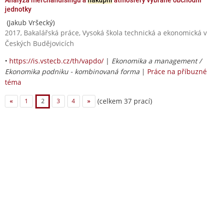
jednotky
(Jakub Vršecký)
2017, Bakalářská práce, Vysoká škola technická a ekonomická v
Českých Budějovicích
•
https://is.vstecb.cz/th/vapdo/
|
Ekonomika a management /
Ekonomika podniku - kombinovaná forma
|
Práce na příbuzné
téma
(celkem 37 prací)
«
1
2
3
4
»