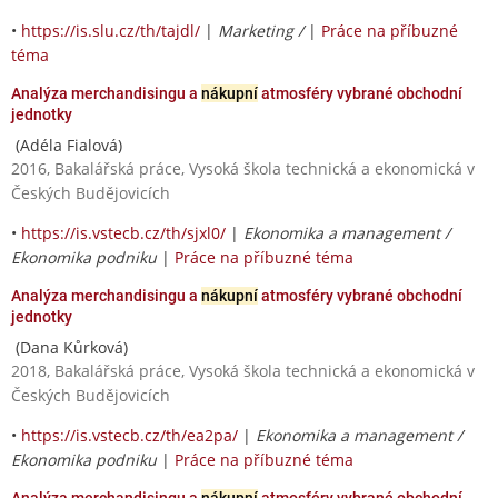
•
https://is.slu.cz/th/tajdl/
|
Marketing /
|
Práce na příbuzné
téma
Analýza merchandisingu a
nákupní
atmosféry vybrané obchodní
jednotky
(Adéla Fialová)
2016, Bakalářská práce, Vysoká škola technická a ekonomická v
Českých Budějovicích
•
https://is.vstecb.cz/th/sjxl0/
|
Ekonomika a management /
Ekonomika podniku
|
Práce na příbuzné téma
Analýza merchandisingu a
nákupní
atmosféry vybrané obchodní
jednotky
(Dana Kůrková)
2018, Bakalářská práce, Vysoká škola technická a ekonomická v
Českých Budějovicích
•
https://is.vstecb.cz/th/ea2pa/
|
Ekonomika a management /
Ekonomika podniku
|
Práce na příbuzné téma
Analýza merchandisingu a
nákupní
atmosféry vybrané obchodní