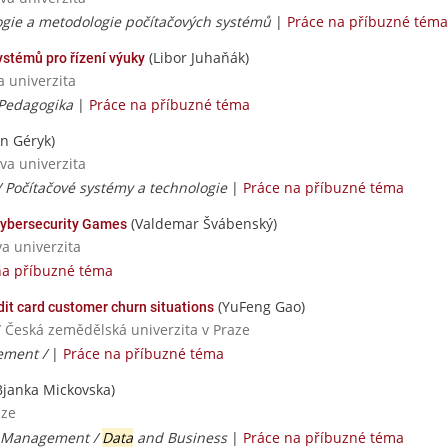
ogie a metodologie počítačových systémů
|
Práce na příbuzné téma
(Libor Juhaňák)
ystémů pro řízení výuky
a univerzita
 Pedagogika
|
Práce na příbuzné téma
an Géryk)
va univerzita
 / Počítačové systémy a technologie
|
Práce na příbuzné téma
(Valdemar Švábenský)
ybersecurity Games
va univerzita
na příbuzné téma
(YuFeng Gao)
dit card customer churn situations
/ Česká zemědělská univerzita v Praze
ement /
|
Práce na příbuzné téma
Bjanka Mickovska)
aze
s Management /
Data
and Business
|
Práce na příbuzné téma