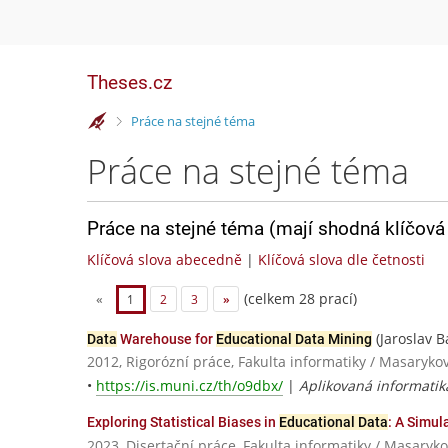
Theses.cz
>
Práce na stejné téma
Práce na stejné téma
Práce na stejné téma (mají shodná klíčová 
Klíčová slova abecedně
|
Klíčová slova dle četnosti
(celkem 28 prací)
«
1
2
3
»
(Jaroslav B
Data
Warehouse for
Educational Data Mining
2012, Rigorózní práce, Fakulta informatiky / Masaryko
•
https://is.muni.cz/th/o9dbx/
|
Aplikovaná informatik
Exploring Statistical Biases in
Educational Data
: A Simu
2023, Disertační práce, Fakulta informatiky / Masaryko