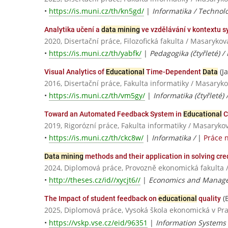
•
https://is.muni.cz/th/kn5gd/
|
Informatika / Technol
Analytika učení a
data mining
ve vzdělávání v kontextu s
2020, Disertační práce, Filozofická fakulta / Masarykov
•
https://is.muni.cz/th/yabfk/
|
Pedagogika (čtyřleté) /
(J
Visual Analytics of
Educational
Time-Dependent
Data
2016, Disertační práce, Fakulta informatiky / Masaryko
•
https://is.muni.cz/th/vm5gy/
|
Informatika (čtyřleté)
Toward an Automated Feedback System in
Educational
C
2019, Rigorózní práce, Fakulta informatiky / Masaryko
•
https://is.muni.cz/th/ckc8w/
|
Informatika /
|
Práce 
Data mining
methods and their application in solving cre
2024, Diplomová práce, Provozně ekonomická fakulta 
•
http://theses.cz/id//xycjt6//
|
Economics and Manag
(
The Impact of student feedback on
educational
quality
2025, Diplomová práce, Vysoká škola ekonomická v Pr
•
https://vskp.vse.cz/eid/96351
|
Information System