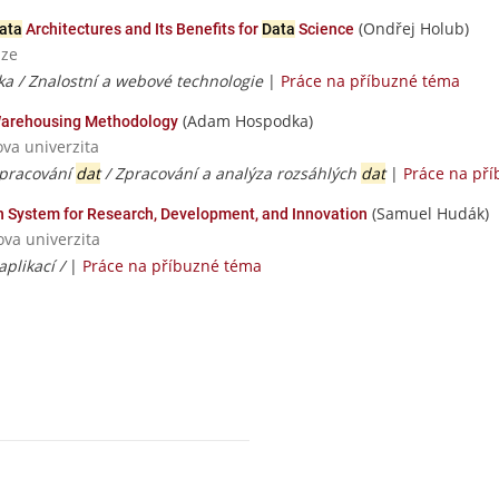
(Ondřej Holub)
ata
Architectures and Its Benefits for
Data
Science
aze
ka / Znalostní a webové technologie
|
Práce na příbuzné téma
(Adam Hospodka)
arehousing Methodology
ova univerzita
zpracování
dat
/ Zpracování a analýza rozsáhlých
dat
|
Práce na př
(Samuel Hudák)
n System for Research, Development, and Innovation
ova univerzita
aplikací /
|
Práce na příbuzné téma