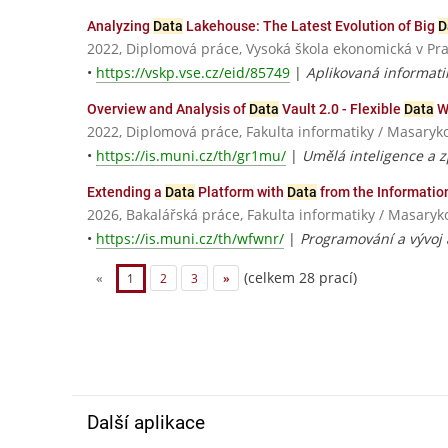
Analyzing
Data
Lakehouse: The Latest Evolution of Big
D
2022, Diplomová práce, Vysoká škola ekonomická v Pr
•
https://vskp.vse.cz/eid/85749
|
Aplikovaná informati
Overview and Analysis of
Data
Vault 2.0 - Flexible
Data
W
2022, Diplomová práce, Fakulta informatiky / Masaryk
•
https://is.muni.cz/th/gr1mu/
|
Umělá inteligence a 
Extending a
Data
Platform with
Data
from the Informatio
2026, Bakalářská práce, Fakulta informatiky / Masaryk
•
https://is.muni.cz/th/wfwnr/
|
Programování a vývoj 
(celkem 28 prací)
«
1
2
3
»
Další aplikace