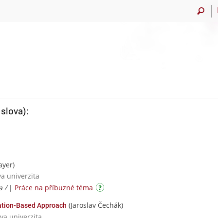
slova):
ayer)
va univerzita
a /
|
Práce na příbuzné téma
(Jaroslav Čechák)
lation-Based Approach
va univerzita