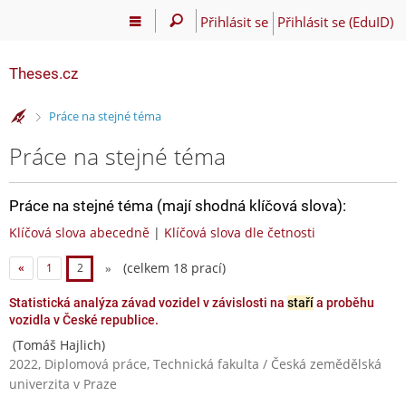
Přihlásit se
Přihlásit se (EduID)
Theses.cz
>
Práce na stejné téma
Práce na stejné téma
Práce na stejné téma (mají shodná klíčová slova):
Klíčová slova abecedně
|
Klíčová slova dle četnosti
(celkem 18 prací)
«
1
2
»
Statistická analýza závad vozidel v závislosti na
staří
a proběhu
vozidla v České republice.
(Tomáš Hajlich)
2022, Diplomová práce, Technická fakulta / Česká zemědělská
univerzita v Praze