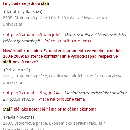
I my budeme jednou
staří
(Renata Tydlačková)
2008, Diplomová práce, Lékařská fakulta / Masarykova
univerzita
•
https://is.muni.cz/th/mrjdh/
|
Ošetřovatelství / Ošetřovatelská
péče v gerontologii
|
Práce na příbuzné téma
Nová konfliktní linie v Evropském parlamentu ve volebním období
2004-2009: Existence konfliktní linie východ-západ, respektive
staří
-noví členové?
(Petra Ježová)
2011, Diplomová práce, Fakulta sociálních studií / Masarykova
univerzita
•
https://is.muni.cz/th/gps24/
|
Mezinárodní teritoriální studia /
Evropská studia
|
Práce na příbuzné téma
Staří
lidé jako potenciální majorita očima ekonoma
(Pavla Novotná)
2007, Diplomová práce, Ekonomicko-správní fakulta /
Masarykova univerzita