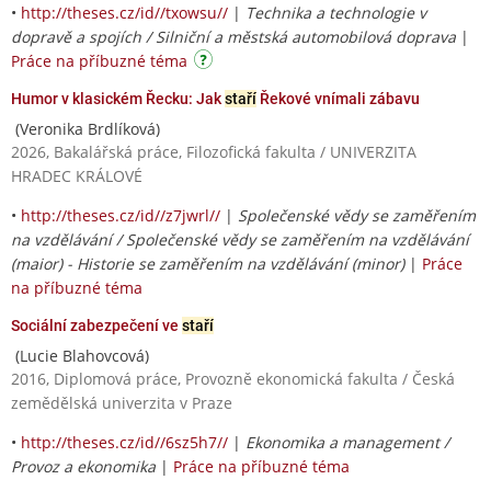
•
http://theses.cz/id//txowsu//
|
Technika a technologie v
dopravě a spojích / Silniční a městská automobilová doprava
|
Práce na příbuzné téma
Humor v klasickém Řecku: Jak
staří
Řekové vnímali zábavu
(Veronika Brdlíková)
2026, Bakalářská práce, Filozofická fakulta / UNIVERZITA
HRADEC KRÁLOVÉ
•
http://theses.cz/id//z7jwrl//
|
Společenské vědy se zaměřením
na vzdělávání / Společenské vědy se zaměřením na vzdělávání
(maior) - Historie se zaměřením na vzdělávání (minor)
|
Práce
na příbuzné téma
Sociální zabezpečení ve
staří
(Lucie Blahovcová)
2016, Diplomová práce, Provozně ekonomická fakulta / Česká
zemědělská univerzita v Praze
•
http://theses.cz/id//6sz5h7//
|
Ekonomika a management /
Provoz a ekonomika
|
Práce na příbuzné téma