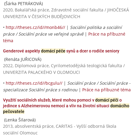
(Šárka PETRÁKOVÁ)
2020, Bakalářská práce, Zdravotně sociální fakulta / JIHOČESKÁ
UNIVERZITA V ČESKÝCH BUDĚJOVICÍCH
•
http://theses.cz/id//monb46//
|
Sociální politika a sociální
práce / Sociální práce ve veřejné správě
|
Práce na příbuzné
téma
Genderové aspekty
domácí péče
synů a dcer o rodiče seniory
(Renáta JUŘICOVÁ)
2022, Diplomová práce, Cyrilometodějská teologická fakulta /
UNIVERZITA PALACKÉHO V OLOMOUCI
•
http://theses.cz/id//bcgulu//
|
Sociální práce / Sociální práce -
specializace Sociální práce s rodinou
|
Práce na příbuzné téma
Využití sociálních služeb, které mohou pomoci v
domácí péči
o
jedince s Alzheimerovou nemocí a vliv na životní situaci
domácího
pečovatele
(Lenka Šilarová)
2013, absolventská práce, CARITAS - Vyšší odborná škola
sociální Olomouc