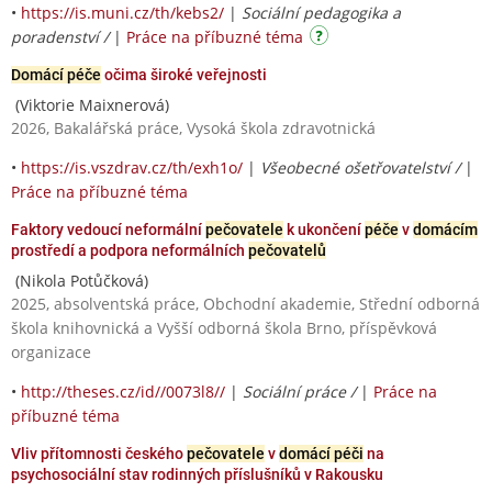
•
https://is.muni.cz/th/kebs2/
|
Sociální pedagogika a
poradenství /
|
Práce na příbuzné téma
Domácí péče
očima široké veřejnosti
(Viktorie Maixnerová)
2026, Bakalářská práce, Vysoká škola zdravotnická
•
https://is.vszdrav.cz/th/exh1o/
|
Všeobecné ošetřovatelství /
|
Práce na příbuzné téma
Faktory vedoucí neformální
pečovatele
k ukončení
péče
v
domácím
prostředí a podpora neformálních
pečovatelů
(Nikola Potůčková)
2025, absolventská práce, Obchodní akademie, Střední odborná
škola knihovnická a Vyšší odborná škola Brno, příspěvková
organizace
•
http://theses.cz/id//0073l8//
|
Sociální práce /
|
Práce na
příbuzné téma
Vliv přítomnosti českého
pečovatele
v
domácí péči
na
psychosociální stav rodinných příslušníků v Rakousku