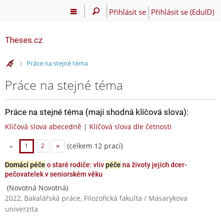
Přihlásit se
Přihlásit se (EduID)
Theses.cz
>
Práce na stejné téma
Práce na stejné téma
Práce na stejné téma (mají shodná klíčová slova):
Klíčová slova abecedně
|
Klíčová slova dle četnosti
(celkem 12 prací)
«
1
2
»
Domácí péče
o staré rodiče: vliv
péče
na životy jejich dcer-
pečovatelek v seniorském věku
(Novotná Novotná)
2022, Bakalářská práce, Filozofická fakulta / Masarykova
univerzita