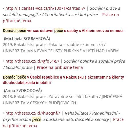
•
http://is.caritas-vos.cz/th/13071/caritas_v/
|
Sociální práce a
sociální pedagogika / Charitativní a sociální práce
|
Práce na
příbuzné téma
Domácí péče
versus ústavní
péče
o osoby s Alzheimerovou nemocí.
(Michaela SOUMAROVÁ)
2019, Bakalářská práce, Fakulta sociálně ekonomická /
UNIVERZITA JANA EVANGELISTY PURKYNĚ V ÚSTÍ NAD LABEM
•
http://theses.cz/id//gfq51e//
|
Sociální politika a sociální práce
/ Sociální práce
|
Práce na příbuzné téma
Domácí péče
v České republice a v Rakousku s akcentem na klienty
dlouhodobě zcela imobilní
(Anna SVOBODOVÁ)
2013, Bakalářská práce, Zdravotně sociální fakulta / JIHOČESKÁ
UNIVERZITA V ČESKÝCH BUDĚJOVICÍCH
•
http://theses.cz/id//huoqnf//
|
Rehabilitace / Rehabilitační -
psychosociální
péče
o postižené děti, dospělé a seniory
|
Práce
na příbuzné téma