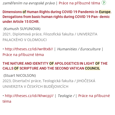
zaměřením na evropské právo
|
Práce na příbuzné téma
Dimensions
of
Human Rights during COVID 19 Pandemic in
Europe
.
Derogations from basic human rights during COVID 19 Pan- demic
under Article 15 ECHR.
(Kumush SUYUNOVA)
2021, Diplomová práce, Filozofická fakulta / UNIVERZITA
PALACKÉHO V OLOMOUCI
•
http://theses.cz/id//wr8tx8//
|
Humanities / Euroculture
|
Práce na příbuzné téma
THE NATURE AND IDENTITY
OF
APOLOGETICS IN LIGHT
OF
THE
CALLS
OF
SCRIPTURE AND THE SECOND VATICAN
COUNCIL
(Stuart NICOLSON)
2023, Disertační práce, Teologická fakulta / JIHOČESKÁ
UNIVERZITA V ČESKÝCH BUDĚJOVICÍCH
•
http://theses.cz/id//khwcpj//
|
Teologie /
|
Práce na příbuzné
téma