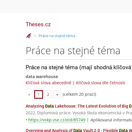
Theses.cz
>
Práce na stejné téma
Práce na stejné téma
Práce na stejné téma (mají shodná klíčová 
data warehouse
Klíčová slova abecedně
|
Klíčová slova dle četnosti
(celkem 20 prací)
«
1
2
»
Analyzing
Data
Lakehouse: The Latest Evolution of Big
D
2022, Diplomová práce, Vysoká škola ekonomická v Pr
•
https://vskp.vse.cz/eid/85749
|
Aplikovaná informati
Overview and Analysis of
Data
Vault 2.0 - Flexible
Data
W