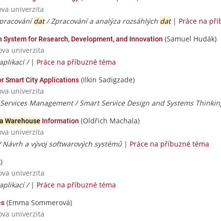
ova univerzita
zpracování
dat
/ Zpracování a analýza rozsáhlých
dat
|
Práce na př
(Samuel Hudák)
n System for Research, Development, and Innovation
ova univerzita
aplikací /
|
Práce na příbuzné téma
(Ilkin Sadigzade)
r Smart City Applications
ova univerzita
Services Management / Smart Service Design and Systems Thinkin
(Oldřich Machala)
a Warehouse
Information
ova univerzita
/ Návrh a vývoj softwarových systémů
|
Práce na příbuzné téma
)
ova univerzita
aplikací /
|
Práce na příbuzné téma
(Emma Sommerová)
es
ova univerzita