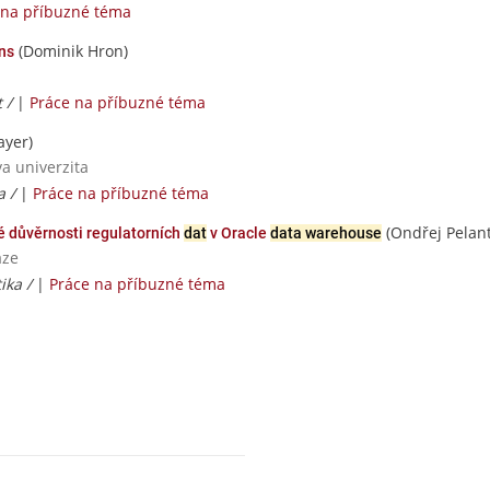
 na příbuzné téma
(Dominik Hron)
ns
 /
|
Práce na příbuzné téma
ayer)
va univerzita
a /
|
Práce na příbuzné téma
(Ondřej Pelant
é důvěrnosti regulatorních
dat
v Oracle
data warehouse
aze
ika /
|
Práce na příbuzné téma