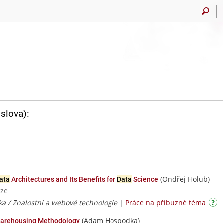
slova):
(Ondřej Holub)
ata
Architectures and Its Benefits for
Data
Science
aze
ka / Znalostní a webové technologie
|
Práce na příbuzné téma
(Adam Hospodka)
arehousing Methodology