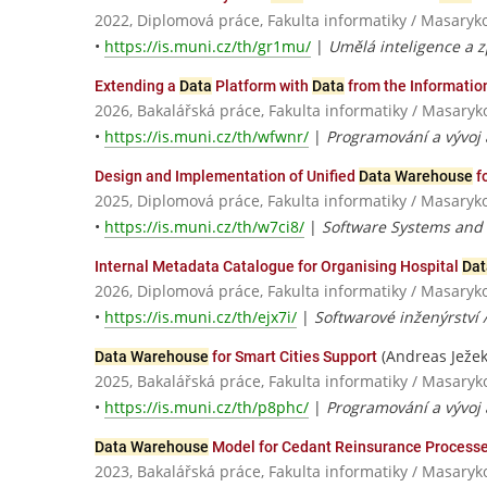
2022, Diplomová práce, Fakulta informatiky / Masaryk
•
https://is.muni.cz/th/gr1mu/
|
Umělá inteligence a 
Extending a
Data
Platform with
Data
from the Informatio
2026, Bakalářská práce, Fakulta informatiky / Masaryk
•
https://is.muni.cz/th/wfwnr/
|
Programování a vývoj 
Design and Implementation of Unified
Data Warehouse
fo
2025, Diplomová práce, Fakulta informatiky / Masaryk
•
https://is.muni.cz/th/w7ci8/
|
Software Systems and 
Internal Metadata Catalogue for Organising Hospital
Dat
2026, Diplomová práce, Fakulta informatiky / Masaryk
•
https://is.muni.cz/th/ejx7i/
|
Softwarové inženýrství 
(Andreas Ježek
Data Warehouse
for Smart Cities Support
2025, Bakalářská práce, Fakulta informatiky / Masaryk
•
https://is.muni.cz/th/p8phc/
|
Programování a vývoj 
Data Warehouse
Model for Cedant Reinsurance Process
2023, Bakalářská práce, Fakulta informatiky / Masaryk