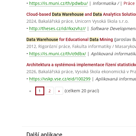
•
https://is.muni.cz/th/pdwbu/
|
Informatika /
|
Práce
Cloud-based
Data Warehouse
and
Data
Analytics Solutio
2024, Bakalářská práce, Unicorn Vysoká škola s.r.o.
•
http://theses.cz/id//kxzvhz//
|
Software Development
(Jaroslav B
Data Warehouse
for Educational
Data
Mining
2012, Rigorózní práce, Fakulta informatiky / Masaryko
•
https://is.muni.cz/th/o9dbx/
|
Aplikovaná informatik
Architektura a systémová implementace řízení statistick
2026, Bakalářská práce, Vysoká škola ekonomická v Pr
•
https://vskp.vse.cz/eid/100299
|
Aplikovaná informat
(celkem 20 prací)
«
1
2
»
Další aplikace