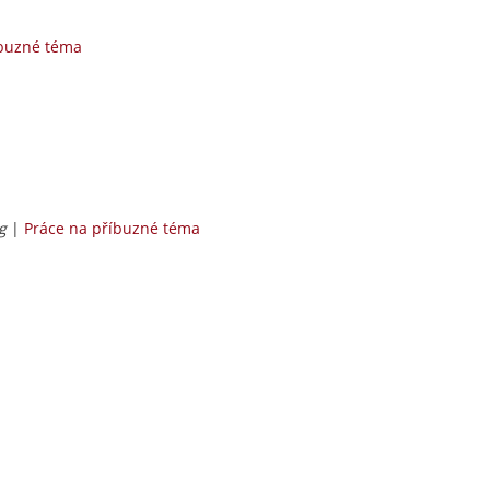
íbuzné téma
g
|
Práce na příbuzné téma