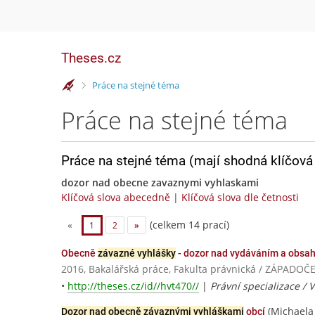
Theses.cz
>
Práce na stejné téma
Práce na stejné téma
Práce na stejné téma (mají shodná klíčová 
dozor nad obecne zavaznymi vyhlaskami
Klíčová slova abecedně
|
Klíčová slova dle četnosti
(celkem 14 prací)
«
1
2
»
Obecně
závazné vyhlášky
- dozor nad vydáváním a obsa
2016, Bakalářská práce, Fakulta právnická / ZÁPADO
•
http://theses.cz/id//hvt470//
|
Právní specializace / 
(Michaela
Dozor nad obecně závaznými vyhláškami
obcí