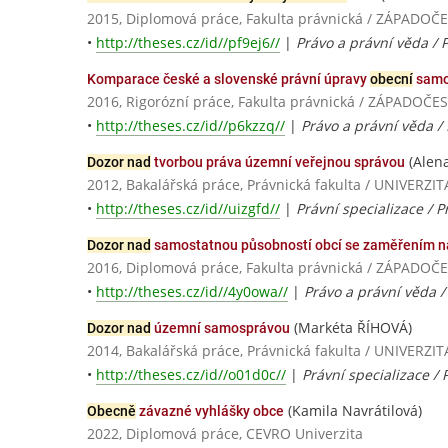
2015, Diplomová práce, Fakulta právnická / ZÁPADOČ
•
http://theses.cz/id//pf9ej6//
|
Právo a právní věda / 
Komparace české a slovenské právní úpravy
obecní
samo
2016, Rigorózní práce, Fakulta právnická / ZÁPADOČE
•
http://theses.cz/id//p6kzzq//
|
Právo a právní věda /
(Alen
Dozor nad
tvorbou práva územní veřejnou správou
2012, Bakalářská práce, Právnická fakulta / UNIVE
•
http://theses.cz/id//uizgfd//
|
Právní specializace / 
Dozor nad
samostatnou působností obcí se zaměřením n
2016, Diplomová práce, Fakulta právnická / ZÁPADOČ
•
http://theses.cz/id//4y0owa//
|
Právo a právní věda /
(Markéta ŘÍHOVÁ)
Dozor nad
územní samosprávou
2014, Bakalářská práce, Právnická fakulta / UNIVE
•
http://theses.cz/id//o01d0c//
|
Právní specializace /
(Kamila Navrátilová)
Obecně
závazné vyhlášky obce
2022, Diplomová práce, CEVRO Univerzita