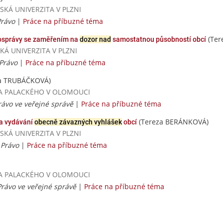
ESKÁ UNIVERZITA V PLZNI
Právo
|
Práce na příbuzné téma
(Ter
správy se zaměřením na
dozor nad
samostatnou působností obcí
SKÁ UNIVERZITA V PLZNI
 Právo
|
Práce na příbuzné téma
a TRUBÁČKOVÁ)
RZITA PALACKÉHO V OLOMOUCI
Právo ve veřejné správě
|
Práce na příbuzné téma
(Tereza BERÁNKOVÁ)
a vydávání
obecně závazných vyhlášek
obcí
ESKÁ UNIVERZITA V PLZNI
 Právo
|
Práce na příbuzné téma
RZITA PALACKÉHO V OLOMOUCI
 Právo ve veřejné správě
|
Práce na příbuzné téma