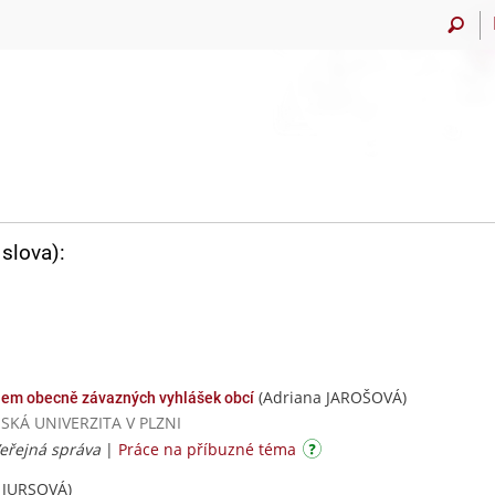
slova):
(Adriana JAROŠOVÁ)
hem obecně závazných vyhlášek obcí
ČESKÁ UNIVERZITA V PLZNI
Veřejná správa
|
Práce na příbuzné téma
 JURSOVÁ)