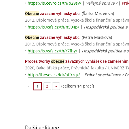
•
https://is.cevro.cz/th/p29sv/
|
Veřejná správa /
|
Prá
(Šárka Mezeiová)
Obecně
závazné vyhlášky obcí
2012, Diplomová práce, Vysoká škola finanční a správn
•
https://is.vsfs.cz/th/n594p/
|
Hospodářská politika a 
(Petra Mašková)
Obecně
závazné vyhlášky obcí
2013, Diplomová práce, Vysoká škola finanční a správn
•
https://is.vsfs.cz/th/r7fhy/
|
Hospodářská politika a s
Proces tvorby
obecně
závazných vyhlášek se zaměřením 
2020, Bakalářská práce, Právnická fakulta / UNIVE
•
http://theses.cz/id//affrrq//
|
Právní specializace / P
(celkem 14 prací)
«
1
2
»
Další aplikace