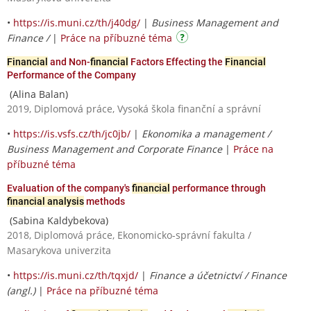
•
https://is.muni.cz/th/j40dg/
|
Business Management and
Finance /
|
Práce na příbuzné téma
Financial
and Non-
financial
Factors Effecting the
Financial
Performance of the Company
(Alina Balan)
2019, Diplomová práce, Vysoká škola finanční a správní
•
https://is.vsfs.cz/th/jc0jb/
|
Ekonomika a management /
Business Management and Corporate Finance
|
Práce na
příbuzné téma
Evaluation of the company's
financial
performance through
financial analysis
methods
(Sabina Kaldybekova)
2018, Diplomová práce, Ekonomicko-správní fakulta /
Masarykova univerzita
•
https://is.muni.cz/th/tqxjd/
|
Finance a účetnictví / Finance
(angl.)
|
Práce na příbuzné téma