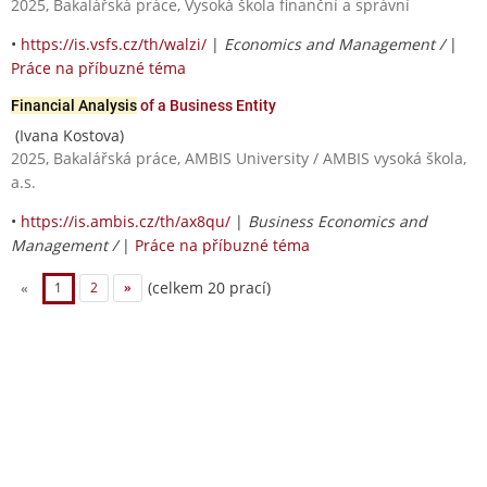
2025, Bakalářská práce, Vysoká škola finanční a správní
•
https://is.vsfs.cz/th/walzi/
|
Economics and Management /
|
Práce na příbuzné téma
Financial Analysis
of a Business Entity
(Ivana Kostova)
2025, Bakalářská práce, AMBIS University / AMBIS vysoká škola,
a.s.
•
https://is.ambis.cz/th/ax8qu/
|
Business Economics and
Management /
|
Práce na příbuzné téma
(celkem 20 prací)
«
1
2
»