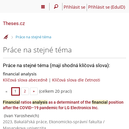
Přihlásit se
Přihlásit se (EduID)
Theses.cz
>
Práce na stejné téma
Práce na stejné téma
Práce na stejné téma (mají shodná klíčová slova):
financial analysis
Klíčová slova abecedně
|
Klíčová slova dle četnosti
(celkem 20 prací)
«
1
2
»
Financial
ratios
analysis
as a determinant of the
financial
position
after the COVID–19 pandemic for LG Electronics Inc.
(Ivan Yaroshevich)
2023, Bakalářská práce, Ekonomicko-správní fakulta /
Masarykova univerzita