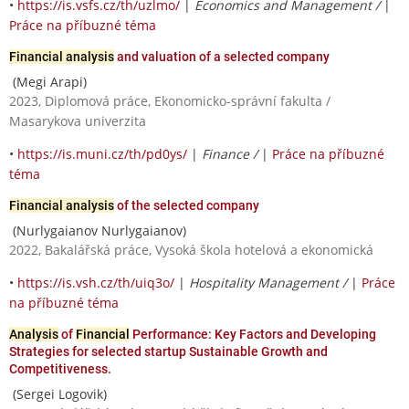
•
https://is.vsfs.cz/th/uzlmo/
|
Economics and Management /
|
Práce na příbuzné téma
Financial analysis
and valuation of a selected company
(Megi Arapi)
2023, Diplomová práce, Ekonomicko-správní fakulta /
Masarykova univerzita
•
https://is.muni.cz/th/pd0ys/
|
Finance /
|
Práce na příbuzné
téma
Financial analysis
of the selected company
(Nurlygaianov Nurlygaianov)
2022, Bakalářská práce, Vysoká škola hotelová a ekonomická
•
https://is.vsh.cz/th/uiq3o/
|
Hospitality Management /
|
Práce
na příbuzné téma
Analysis
of
Financial
Performance: Key Factors and Developing
Strategies for selected startup Sustainable Growth and
Competitiveness.
(Sergei Logovik)