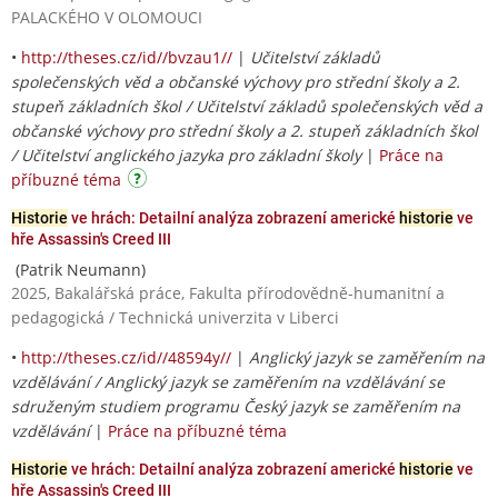
PALACKÉHO V OLOMOUCI
•
http://theses.cz/id//bvzau1//
|
Učitelství základů
společenských věd a občanské výchovy pro střední školy a 2.
stupeň základních škol / Učitelství základů společenských věd a
občanské výchovy pro střední školy a 2. stupeň základních škol
/ Učitelství anglického jazyka pro základní školy
|
Práce na
příbuzné téma
Historie
ve hrách: Detailní analýza zobrazení americké
historie
ve
hře Assassin's Creed III
(Patrik Neumann)
2025, Bakalářská práce, Fakulta přírodovědně-humanitní a
pedagogická / Technická univerzita v Liberci
•
http://theses.cz/id//48594y//
|
Anglický jazyk se zaměřením na
vzdělávání / Anglický jazyk se zaměřením na vzdělávání se
sdruženým studiem programu Český jazyk se zaměřením na
vzdělávání
|
Práce na příbuzné téma
Historie
ve hrách: Detailní analýza zobrazení americké
historie
ve
hře Assassin's Creed III