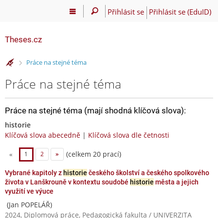
Přihlásit se
Přihlásit se (EduID)
Theses.cz
>
Práce na stejné téma
Práce na stejné téma
Práce na stejné téma (mají shodná klíčová slova):
historie
Klíčová slova abecedně
|
Klíčová slova dle četnosti
(celkem 20 prací)
«
1
2
»
Vybrané kapitoly z
historie
českého školství a českého spolkového
života v Lanškrouně v kontextu soudobé
historie
města a jejich
využití ve výuce
(Jan POPELÁŘ)
2024, Diplomová práce, Pedagogická fakulta / UNIVERZITA