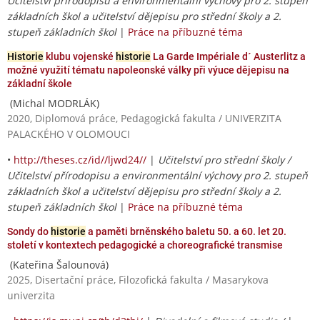
Učitelství přírodopisu a environmentální výchovy pro 2. stupeň
základních škol a učitelství dějepisu pro střední školy a 2.
stupeň základních škol
|
Práce na příbuzné téma
Historie
klubu vojenské
historie
La Garde Impériale d´ Austerlitz a
možné využití tématu napoleonské války při výuce dějepisu na
základní škole
(Michal MODRLÁK)
2020, Diplomová práce, Pedagogická fakulta / UNIVERZITA
PALACKÉHO V OLOMOUCI
•
http://theses.cz/id//ljwd24//
|
Učitelství pro střední školy /
Učitelství přírodopisu a environmentální výchovy pro 2. stupeň
základních škol a učitelství dějepisu pro střední školy a 2.
stupeň základních škol
|
Práce na příbuzné téma
Sondy do
historie
a paměti brněnského baletu 50. a 60. let 20.
století v kontextech pedagogické a choreografické transmise
(Kateřina Šalounová)
2025, Disertační práce, Filozofická fakulta / Masarykova
univerzita