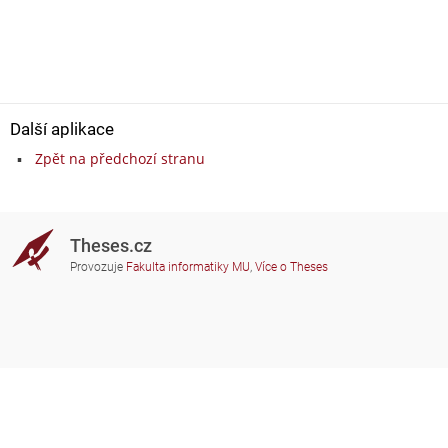
Další aplikace
Zpět na předchozí stranu
Theses.cz
Provozuje
Fakulta informatiky MU
,
Více o Theses
Potřebujete poradit?
Zapojené školy
theses@fi.muni.cz
Správci zapojených škol