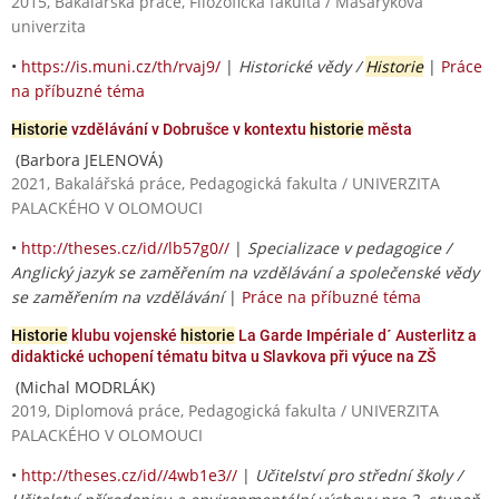
2015, Bakalářská práce, Filozofická fakulta / Masarykova
univerzita
•
https://is.muni.cz/th/rvaj9/
|
Historické vědy /
Historie
|
Práce
na příbuzné téma
Historie
vzdělávání v Dobrušce v kontextu
historie
města
(Barbora JELENOVÁ)
2021, Bakalářská práce, Pedagogická fakulta / UNIVERZITA
PALACKÉHO V OLOMOUCI
•
http://theses.cz/id//lb57g0//
|
Specializace v pedagogice /
Anglický jazyk se zaměřením na vzdělávání a společenské vědy
se zaměřením na vzdělávání
|
Práce na příbuzné téma
Historie
klubu vojenské
historie
La Garde Impériale d´ Austerlitz a
didaktické uchopení tématu bitva u Slavkova při výuce na ZŠ
(Michal MODRLÁK)
2019, Diplomová práce, Pedagogická fakulta / UNIVERZITA
PALACKÉHO V OLOMOUCI
•
http://theses.cz/id//4wb1e3//
|
Učitelství pro střední školy /