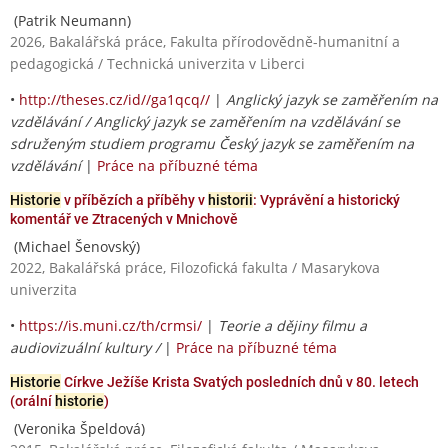
(Patrik Neumann)
2026, Bakalářská práce, Fakulta přírodovědně-humanitní a
pedagogická / Technická univerzita v Liberci
•
http://theses.cz/id//ga1qcq//
|
Anglický jazyk se zaměřením na
vzdělávání / Anglický jazyk se zaměřením na vzdělávání se
sdruženým studiem programu Český jazyk se zaměřením na
vzdělávání
|
Práce na příbuzné téma
Historie
v příbězích a příběhy v
historii
: Vyprávění a historický
komentář ve Ztracených v Mnichově
(Michael Šenovský)
2022, Bakalářská práce, Filozofická fakulta / Masarykova
univerzita
•
https://is.muni.cz/th/crmsi/
|
Teorie a dějiny filmu a
audiovizuální kultury /
|
Práce na příbuzné téma
Historie
Církve Ježíše Krista Svatých posledních dnů v 80. letech
(orální
historie
)
(Veronika Špeldová)