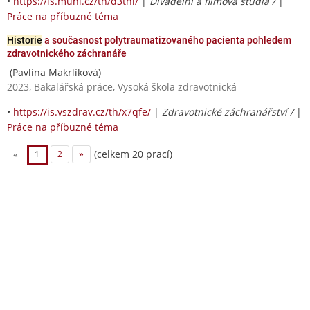
•
https://is.muni.cz/th/d3thi/
|
Divadelní a filmová studia /
|
Práce na příbuzné téma
Historie
a současnost polytraumatizovaného pacienta pohledem
zdravotnického záchranáře
(Pavlína Makrlíková)
2023, Bakalářská práce, Vysoká škola zdravotnická
•
https://is.vszdrav.cz/th/x7qfe/
|
Zdravotnické záchranářství /
|
Práce na příbuzné téma
(celkem 20 prací)
«
1
2
»