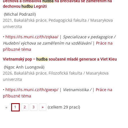
Dechová a cimbálová
hudba
na Břeclavsku se zaměřením na
dechovou
hudbu
Legrúti
(Michal Podrazil)
2021, Bakalářská práce, Pedagogická fakulta / Masarykova
univerzita
•
https://is.muni.cz/th/zqkaa/
|
Specializace v pedagogice /
Hudební výchova se zaměřením na vzdělávání
|
Práce na
příbuzné téma
Vietnamský pop –
hudba
současné mladé generace a Viet Kieu
(Ngoc Anh Luongová)
2026, Bakalářská práce, Filozofická fakulta / Masarykova
univerzita
•
https://is.muni.cz/th/gxexp/
|
Vietnamistika /
|
Práce na
příbuzné téma
(celkem 29 prací)
«
1
2
3
»