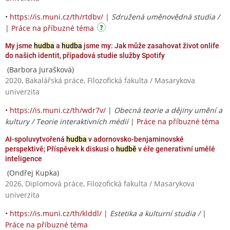
•
https://is.muni.cz/th/rtdbv/
|
Sdružená uměnovědná studia /
|
Práce na příbuzné téma
My jsme
hudba
a
hudba
jsme my: Jak může zasahovat život onlife
do našich identit, případová studie služby Spotify
(Barbora Jurašková)
2020, Bakalářská práce, Filozofická fakulta / Masarykova
univerzita
•
https://is.muni.cz/th/wdr7v/
|
Obecná teorie a dějiny umění a
kultury / Teorie interaktivních médií
|
Práce na příbuzné téma
AI-spoluvytvořená
hudba
v adornovsko-benjaminovské
perspektivě; Příspěvek k diskusi o
hudbě
v éře generativní umělé
inteligence
(Ondřej Kupka)
2026, Diplomová práce, Filozofická fakulta / Masarykova
univerzita
•
https://is.muni.cz/th/klddl/
|
Estetika a kulturní studia /
|
Práce na příbuzné téma