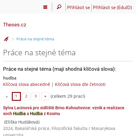
Přihlásit se
Přihlásit se (EduID)
Theses.cz
>
Práce na stejné téma
Práce na stejné téma
Práce na stejné téma (mají shodná klíčová slova):
hudba
Klíčová slova abecedně
|
Klíčová slova dle četnosti
(celkem 29 prací)
«
1
2
3
»
Sylva Lacinová pro sídliště Brno-Kohoutovice: vznik a realizace
soch
Hudba
a
Hudba
z Kosmu
(Eliška Hudáková)
2024, Bakalářská práce, Filozofická fakulta / Masarykova
univerzita