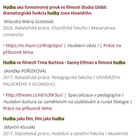
Hudba
ako formotvorný prvok vo filmoch Studia Ghibli:
dramaturgická funkcia
hudby
Joea Hisaishiho
(Klaudia Mária Gizelová)
2026, Bakalářská práce, Filozofická fakulta / Masarykova
univerzita
•
https://is.muni.cz/th/gv5pu/
|
Hudební věda /
|
Práce na
příbuzné téma
Hudba
ve filmech Tima Burtona - Danny Elfman a filmová
hudba
(Anežka POŘÍZKOVÁ)
2017, Bakalářská práce, Pedagogická fakulta / UNIVERZITA
PALACKÉHO V OLOMOUCI
•
http://theses.cz/id//s39r3u//
|
Specializace v pedagogice /
Hudební kultura se zaměřením na vzdělávání a ruská filologie
|
Práce na příbuzné téma
Hudba
jako film, film jako
hudba
(Martin Klusák)
2017, Diplomová práce, Hudební a taneční fakulta / Akademie