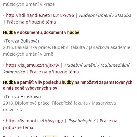
múzických umění v Praze
•
http://hdl.handle.net/10318/9796
|
Hudební umění / Skladba
|
Práce na příbuzné téma
Hudba
v dokumentu, dokument v
hudbě
(Tereza Bulisová)
2016, Bakalářská práce, Hudební fakulta / Janáčkova akademie
múzických umění v Brně
•
https://is.jamu.cz/th/jtxr9/
|
Hudební umění / Multimediální
kompozice
|
Práce na příbuzné téma
Hudba
a paměť: Vliv poslechu
hudby
na množství zapamatovaných
a následně vybavených slov
(Tereza Hrušková)
2018, Diplomová práce, Filozofická fakulta / Masarykova
univerzita
•
https://is.muni.cz/th/wyzqg/
|
Psychologie /
|
Práce na
příbuzné téma