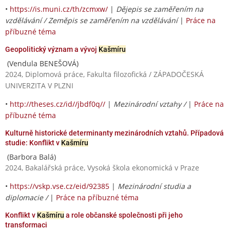
•
https://is.muni.cz/th/zcmxw/
|
Dějepis se zaměřením na
vzdělávání / Zeměpis se zaměřením na vzdělávání
|
Práce na
příbuzné téma
Geopolitický význam a vývoj
Kašmíru
(Vendula BENEŠOVÁ)
2024, Diplomová práce, Fakulta filozofická / ZÁPADOČESKÁ
UNIVERZITA V PLZNI
•
http://theses.cz/id//jbdf0q//
|
Mezinárodní vztahy /
|
Práce na
příbuzné téma
Kulturně historické determinanty mezinárodních vztahů. Případová
studie: Konflikt v
Kašmíru
(Barbora Balá)
2024, Bakalářská práce, Vysoká škola ekonomická v Praze
•
https://vskp.vse.cz/eid/92385
|
Mezinárodní studia a
diplomacie /
|
Práce na příbuzné téma
Konflikt v
Kašmíru
a role občanské společnosti při jeho
transformaci