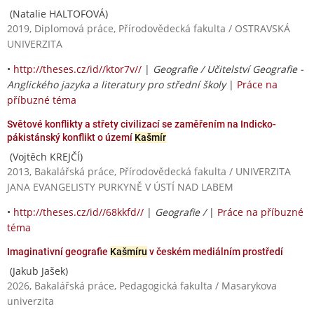
(Natalie HALTOFOVÁ)
2019, Diplomová práce, Přírodovědecká fakulta / OSTRAVSKÁ
UNIVERZITA
•
http://theses.cz/id//ktor7v//
|
Geografie / Učitelství Geografie -
Anglického jazyka a literatury pro střední školy
|
Práce na
příbuzné téma
Světové konflikty a střety civilizací se zaměřením na Indicko-
pákistánský konflikt o území
Kašmír
(Vojtěch KREJČÍ)
2013, Bakalářská práce, Přírodovědecká fakulta / UNIVERZITA
JANA EVANGELISTY PURKYNĚ V ÚSTÍ NAD LABEM
•
http://theses.cz/id//68kkfd//
|
Geografie /
|
Práce na příbuzné
téma
Imaginativní geografie
Kašmíru
v českém mediálním prostředí
(Jakub Jašek)
2026, Bakalářská práce, Pedagogická fakulta / Masarykova
univerzita