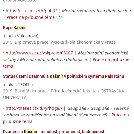
•
https://is.ucp.cz/th/poblt/
|
Mezinárodní vztahy a diplomacie /
|
Práce na příbuzné téma
Boj o
Kašmír
(Lucia Volochová)
2015, Diplomová práce, Vysoká škola ekonomická v Praze
•
http://www.vse.cz/vskp/eid/68967
|
Mezinárodní ekonomické
vztahy / Mezinárodní politika a diplomacie
|
Práce na příbuzné
téma
Status území Džammú a
Kašmír
v politickém systému Pákistánu
(Lukáš TEOFIL)
2019, Bakalářská práce, Přírodovědecká fakulta / OSTRAVSKÁ
UNIVERZITA
•
http://theses.cz/id//yrhdg8//
|
Geografie / Geografie - Tělesná
výchova se zaměřením na vzdělávání (dvouoborové)
|
Práce na
příbuzné téma
Džammú a
Kašmír
- minulost, přítomnost, budoucnost