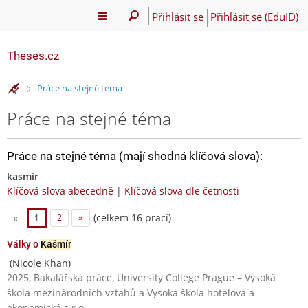
Přihlásit se
Přihlásit se (EduID)
Theses.cz
>
Práce na stejné téma
Práce na stejné téma
Práce na stejné téma (mají shodná klíčová slova):
kasmir
Klíčová slova abecedně
|
Klíčová slova dle četnosti
(celkem 16 prací)
«
1
2
»
Války o
Kašmír
(Nicole Khan)
2025, Bakalářská práce, University College Prague – Vysoká
škola mezinárodních vztahů a Vysoká škola hotelová a
ekonomická s.r.o.