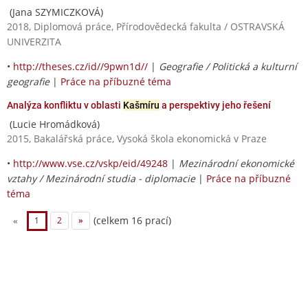
(Jana SZYMICZKOVÁ)
2018, Diplomová práce, Přírodovědecká fakulta / OSTRAVSKÁ
UNIVERZITA
•
http://theses.cz/id//9pwn1d//
|
Geografie / Politická a kulturní
geografie
|
Práce na příbuzné téma
Analýza konfliktu v oblasti
Kašmíru
a perspektivy jeho řešení
(Lucie Hromádková)
2015, Bakalářská práce, Vysoká škola ekonomická v Praze
•
http://www.vse.cz/vskp/eid/49248
|
Mezinárodní ekonomické
vztahy / Mezinárodní studia - diplomacie
|
Práce na příbuzné
téma
(celkem 16 prací)
«
1
2
»