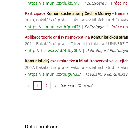
•
https://is.muni.cz/th/kt5n1/
|
Politologie /
|
Práce na
Participace
Komunistické strany Čech a Moravy
v transna
2010, Bakalářská práce, Fakulta sociálních studií / Ma
•
https://is.muni.cz/th/pual7/
|
Politologie /
|
Práce n
Aplikace teorie antisystémovosti na
Komunistickou stra
2011, Bakalářská práce, Filozofická fakulta / UNIV
•
http://theses.cz/id//ldbg0h//
|
Politologie / Politolog
Komunistický
svaz mládeže
a
Mladí konzervativci a jejic
2007, Bakalářská práce, Fakulta sociálních studií / Ma
•
https://is.muni.cz/th/g6h33/
|
Mediální a komunikační
(celkem 20 prací)
«
1
2
»
Další aplikace