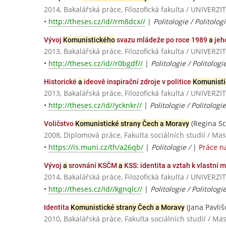
2014, Bakalářská práce, Filozofická fakulta / UNIV
•
http://theses.cz/id//rm8dcx//
|
Politologie / Politologi
Vývoj
Komunistického
svazu mládeže po roce 1989
a
jeh
2013, Bakalářská práce, Filozofická fakulta / UNIV
•
http://theses.cz/id//r0bgdf//
|
Politologie / Politolog
Historické
a
ideově inspirační zdroje v politice
Komunisti
2013, Bakalářská práce, Filozofická fakulta / UNIV
•
http://theses.cz/id//ycknkr//
|
Politologie / Politolo
(Regina S
Voličstvo
Komunistické strany Čech a Moravy
2008, Diplomová práce, Fakulta sociálních studií / Ma
•
https://is.muni.cz/th/a26qb/
|
Politologie /
|
Práce n
Vývoj
a
srovnání KSČM
a
KSS: identita a vztah k vlastní m
2014, Bakalářská práce, Filozofická fakulta / UNIV
•
http://theses.cz/id//kgnqlc//
|
Politologie / Politolog
(Jana Pavliš
Identita
Komunistické strany Čech a Moravy
2010, Bakalářská práce, Fakulta sociálních studií / Ma