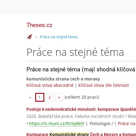
Theses.cz
>
Práce na stejné téma
Práce na stejné téma
Práce na stejné téma (mají shodná klíčová 
komunisticka strana cech a moravy
Klíčová slova abecedně
|
Klíčová slova dle četnosti
(celkem 20 prací)
«
1
2
»
Postoje k nedemokratické minulosti: komparace španěl
2026, Bakalářská práce, Fakulta sociálních studií / Ma
•
https://is.muni.cz/th/oykbf/
|
Politologie /
|
Práce na
Komparace
Komunistické strany
Čech a Moravy a Komuni