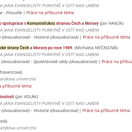
ERZITA JANA EVANGELISTY PURKYNĚ V ÚSTÍ NAD LABEM
e - Filozofie
|
Práce na příbuzné téma
(Jan HAVLÍK)
o spolupráce s
Komunistickou
stranou Čech a Moravy
ERZITA JANA EVANGELISTY PURKYNĚ V ÚSTÍ NAD LABEM
ie (dvouoborové) - Historie (dvouoborová)
|
Práce na příbuzné téma
(Michaela NEČASOVÁ)
cké strany Čech
a Moravy po roce 1989.
ERZITA JANA EVANGELISTY PURKYNĚ V ÚSTÍ NAD LABEM
gie (dvouoborové) - Společenské vědy (dvouoborové)
|
Práce na příbu
chovancová)
sarykova univerzita
a příbuzné téma
(Jan VOLÁK)
inulosti
ERZITA JANA EVANGELISTY PURKYNĚ V ÚSTÍ NAD LABEM
ie (dvouoborové) - Historie (dvouoborová)
|
Práce na příbuzné téma
ová)
sarykova univerzita