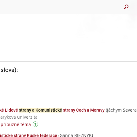
slova):
(Jáchym Severa
ské Lidové
strany a Komunistické
strany Čech a Moravy
sarykova univerzita
 příbuzné téma
(Ganna RIEZNYK)
stické strany Ruské federace