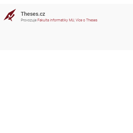
Theses.cz
Provozuje
Fakulta informatiky MU
,
Více o Theses
Potřebujete poradit?
Zapojené školy
theses@fi.muni.cz
Správci zapojených škol
Nápověda
Soukromí
Často kladené dotazy
Přístupnost
Zobrazit klasickou verzi
Nahoru