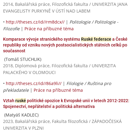
2014, Bakalářská práce, Filozofická fakulta / UNIVERZITA JANA
EVANGELISTY PURKYNĚ V ÚSTÍ NAD LABEM
•
http://theses.cz/id//rm8dcx//
|
Politologie / Politologie -
Filozofie
|
Práce na příbuzné téma
Komparace vývoje stranického systému
Ruské federace
a České
republiky od vzniku nových postsocialistických státních celků po
současnost
(Tomáš STUCHLIK)
2018, Diplomová práce, Filozofická fakulta / UNIVERZITA
PALACKÉHO V OLOMOUCI
•
http://theses.cz/id//86a9li//
|
Filologie / Ruština pro
překladatele
|
Práce na příbuzné téma
Vztah
ruské
politické opozice k Evropské unii v letech 2012-2022:
Spojenectví, nepřátelství a politická alternativa
(Matyáš KADLEC)
2023, Bakalářská práce, Fakulta filozofická / ZÁPADOČESKÁ
UNIVERZITA V PLZNI