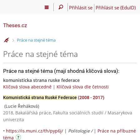
Přihlásit se
Přihlásit se (EduID)
Theses.cz
>
Práce na stejné téma
Práce na stejné téma
Práce na stejné téma (mají shodná klíčová slova):
komunisticka strana ruske federace
Klíčová slova abecedně
|
Klíčová slova dle četnosti
Komunistická strana Ruské Federace
(2008 - 2017)
(Lucie Řeháková)
2018, Bakalářská práce, Fakulta sociálních studií / Masarykova
univerzita
•
https://is.muni.cz/th/pyp6j/
|
Politologie /
|
Práce na příbuzné
téma