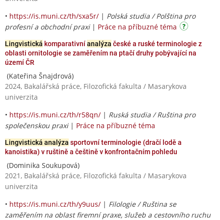
•
https://is.muni.cz/th/sxa5r/
|
Polská studia / Polština pro
profesní a obchodní praxi
|
Práce na příbuzné téma
Lingvistická
komparativní
analýza
české a ruské terminologie z
oblasti ornitologie se zaměřením na ptačí druhy pobývající na
území ČR
(Kateřina Šnajdrová)
2024, Bakalářská práce, Filozofická fakulta / Masarykova
univerzita
•
https://is.muni.cz/th/r58qn/
|
Ruská studia / Ruština pro
společenskou praxi
|
Práce na příbuzné téma
Lingvistická analýza
sportovní terminologie (dračí lodě a
kanoistika) v ruštině a češtině v konfrontačním pohledu
(Dominika Soukupová)
2021, Bakalářská práce, Filozofická fakulta / Masarykova
univerzita
•
https://is.muni.cz/th/y9uus/
|
Filologie / Ruština se
zaměřením na oblast firemní praxe, služeb a cestovního ruchu