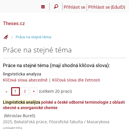
Přihlásit se
Přihlásit se (EduID)
Theses.cz
>
Práce na stejné téma
Práce na stejné téma
Práce na stejné téma (mají shodná klíčová slova):
lingvisticka analyza
Klíčová slova abecedně
|
Klíčová slova dle četnosti
(celkem 20 prací)
«
1
2
»
Lingvistická analýza
polské a české odborné terminologie z oblasti
obecné a anorganické chemie
(Miroslav Bureš)
2025, Bakalářská práce, Filozofická fakulta / Masarykova
univerzita