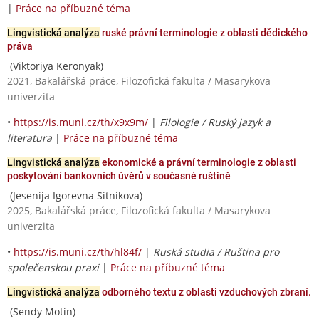
|
Práce na příbuzné téma
Lingvistická analýza
ruské právní terminologie z oblasti dědického
práva
(Viktoriya Keronyak)
2021, Bakalářská práce, Filozofická fakulta / Masarykova
univerzita
•
https://is.muni.cz/th/x9x9m/
|
Filologie / Ruský jazyk a
literatura
|
Práce na příbuzné téma
Lingvistická analýza
ekonomické a právní terminologie z oblasti
poskytování bankovních úvěrů v současné ruštině
(Jesenija Igorevna Sitnikova)
2025, Bakalářská práce, Filozofická fakulta / Masarykova
univerzita
•
https://is.muni.cz/th/hl84f/
|
Ruská studia / Ruština pro
společenskou praxi
|
Práce na příbuzné téma
Lingvistická analýza
odborného textu z oblasti vzduchových zbraní.
(Sendy Motin)