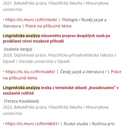
2021, Bakalářská práce, Filozofická fakulta / Masarykova
univerzita
•
https://is.muni.cz/th/stev6/
|
Filologie / Ruský jazyk a
literatura
|
Práce na příbuzné téma
Lingvistická analýza
mluveného projevu dospělých osob po
prodělané cévní mozkové příhodě
(Izabela Varga)
2026, Diplomová práce, Filozoficko-přírodovědecká fakulta v
Opavě / Slezská univerzita v Opavě
•
https://is.slu.cz/th/nuwbt/
|
Český jazyk a literatura /
|
Práce
na příbuzné téma
Lingvistická analýza
lexika z tematické oblasti „krasobruslení“ v
současné ruštině
(Tereza Koubková)
2022, Bakalářská práce, Filozofická fakulta / Masarykova
univerzita
•
https://is.muni.cz/th/nkb01/
|
Ruská studia / Ruština pro