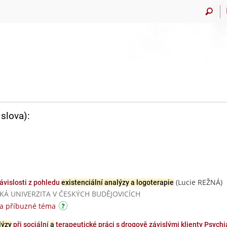
slova):
(Lucie REŽNÁ)
ávislosti z pohledu
existenciální analýzy a logoterapie
ČESKÁ UNIVERZITA V ČESKÝCH BUDĚJOVICÍCH
na příbuzné téma
lýzy
při sociální
a
terapeutické práci s drogově závislými klienty Psych