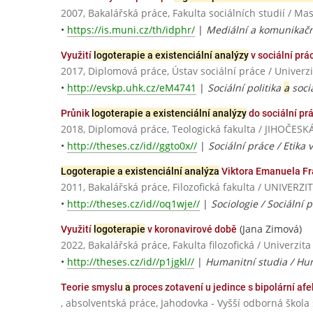
2007, Bakalářská práce, Fakulta sociálních studií / Ma
•
https://is.muni.cz/th/idphr/
|
Mediální a komunikační 
Využití
logoterapie a existenciální analýzy
v sociální prác
2017, Diplomová práce, Ústav sociální práce / Univerz
•
http://evskp.uhk.cz/eM4741
|
Sociální politika
a
sociá
Průnik
logoterapie a existenciální analýzy
do sociální pr
2018, Diplomová práce, Teologická fakulta / JIHOČE
•
http://theses.cz/id//ggto0x//
|
Sociální práce / Etika v
Logoterapie a existenciální analýza
Viktora Emanuela Fran
2011, Bakalářská práce, Filozofická fakulta / UNIV
•
http://theses.cz/id//oq1wje//
|
Sociologie / Sociální 
(Jana Zimová)
Využití
logoterapie
v koronavirové době
2022, Bakalářská práce, Fakulta filozofická / Univerzit
•
http://theses.cz/id//p1jgkl//
|
Humanitní studia / Hum
Teorie smyslu
a
proces zotavení u jedince s bipolární afe
, absolventská práce, Jahodovka - Vyšší odborná škola