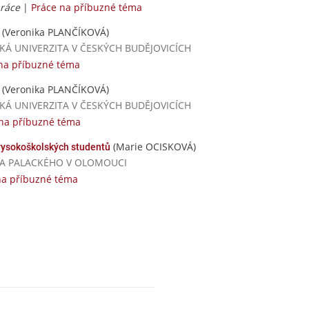
práce
|
Práce na příbuzné téma
(Veronika PLANČÍKOVÁ)
ČESKÁ UNIVERZITA V ČESKÝCH BUDĚJOVICÍCH
na příbuzné téma
(Veronika PLANČÍKOVÁ)
ČESKÁ UNIVERZITA V ČESKÝCH BUDĚJOVICÍCH
na příbuzné téma
(Marie OCISKOVÁ)
 vysokoškolských studentů
RZITA PALACKÉHO V OLOMOUCI
na příbuzné téma