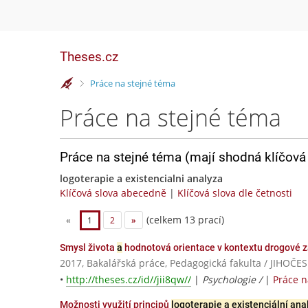
Theses.cz
>
Práce na stejné téma
Práce na stejné téma
Práce na stejné téma (mají shodná klíčová 
logoterapie a existencialni analyza
Klíčová slova abecedně
|
Klíčová slova dle četnosti
(celkem 13 prací)
«
1
2
»
Smysl života
a
hodnotová orientace v kontextu drogové z
2017, Bakalářská práce, Pedagogická fakulta / JIHO
•
http://theses.cz/id//jii8qw//
|
Psychologie /
|
Práce 
Možnosti využití principů
logoterapie a existenciální ana