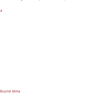
ma
říbuzné téma