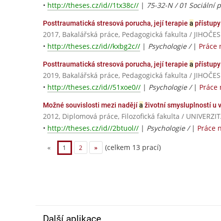
•
http://theses.cz/id//1tx38c//
|
75-32-N / 01 Sociální 
Posttraumatická stresová porucha, její terapie
a
přístupy
2017, Bakalářská práce, Pedagogická fakulta / JIHO
•
http://theses.cz/id//kxbg2c//
|
Psychologie /
|
Práce 
Posttraumatická stresová porucha, její terapie
a
přístupy
2019, Bakalářská práce, Pedagogická fakulta / JIHO
•
http://theses.cz/id//51xoe0//
|
Psychologie /
|
Práce 
Možné souvislosti mezi nadějí
a
životní smysluplností u
2012, Diplomová práce, Filozofická fakulta / UNIVE
•
http://theses.cz/id//2btuol//
|
Psychologie /
|
Práce 
(celkem 13 prací)
«
1
2
»
Další aplikace