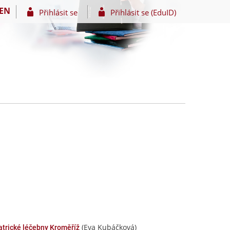
EN
Přihlásit se
Přihlásit se (EduID)
(Eva Kubáčková)
iatrické léčebny Kroměříž