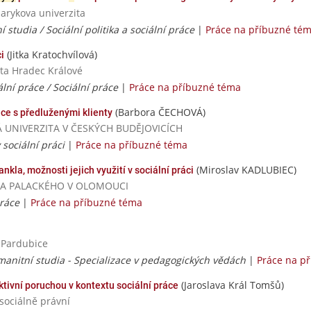
sarykova univerzita
studia / Sociální politika a sociální práce
|
Práce na příbuzné té
(Jitka Kratochvílová)
i
ita Hradec Králové
lní práce / Sociální práce
|
Práce na příbuzné téma
(Barbora ČECHOVÁ)
áce s předluženými klienty
SKÁ UNIVERZITA V ČESKÝCH BUDĚJOVICÍCH
 sociální práci
|
Práce na příbuzné téma
(Miroslav KADLUBIEC)
kla, možnosti jejich využití v sociální práci
ERZITA PALACKÉHO V OLOMOUCI
práce
|
Práce na příbuzné téma
a Pardubice
anitní studia - Specializace v pedagogických vědách
|
Práce na p
(Jaroslava Král Tomšů)
ktivní poruchou v kontextu sociální práce
 sociálně právní