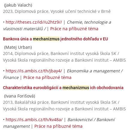
(Jakub Valach)
2023, Diplomová práce, Vysoké učení technické v Brně
•
http://theses.cz/id//u2htz9//
|
Chemie, technologie a
vlastnosti materiálů /
|
Práce na příbuzné téma
Bankova únia a
mechanizmus
jednotného dohľadu v EU
(Matej Urban)
2014, Diplomová práce, Bankovní institut vysoká škola SK /
Vysoká škola regionálního rozvoje a Bankovní institut – AMBIS
•
https://is.ambis.cz/th/jbay4/
|
Ekonomika a management /
Finance
|
Práce na příbuzné téma
Charakteristika euroobligácií a
mechanizmus
ich obchodovania
(Ivana Forišová)
2013, Bakalářská práce, Bankovní institut vysoká škola SK /
Vysoká škola regionálního rozvoje a Bankovní institut – AMBIS
•
https://is.ambis.cz/th/kv48a/
|
Bankovnictví / Bankovní
management
|
Práce na příbuzné téma