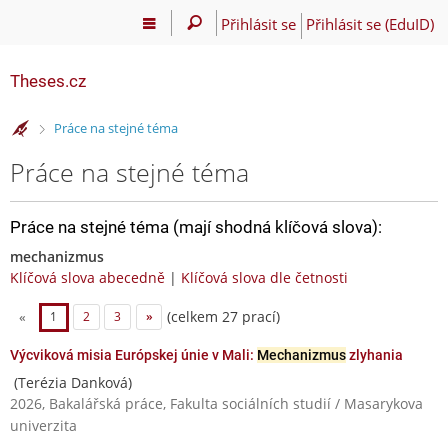
Přihlásit se
Přihlásit se (EduID)
Theses.cz
>
Práce na stejné téma
Práce na stejné téma
Práce na stejné téma (mají shodná klíčová slova):
mechanizmus
Klíčová slova abecedně
|
Klíčová slova dle četnosti
(celkem 27 prací)
«
1
2
3
»
Výcviková misia Európskej únie v Mali:
Mechanizmus
zlyhania
(Terézia Danková)
2026, Bakalářská práce, Fakulta sociálních studií / Masarykova
univerzita