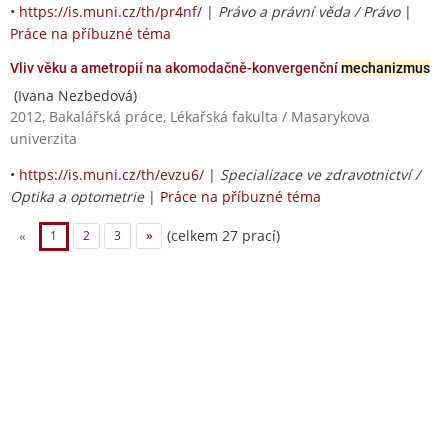
•
https://is.muni.cz/th/pr4nf/
|
Právo a právní věda / Právo
|
Práce na příbuzné téma
Vliv věku a ametropií na akomodačně-konvergenční
mechanizmus
(Ivana Nezbedová)
2012, Bakalářská práce, Lékařská fakulta / Masarykova
univerzita
•
https://is.muni.cz/th/evzu6/
|
Specializace ve zdravotnictví /
Optika a optometrie
|
Práce na příbuzné téma
(celkem 27 prací)
«
1
2
3
»