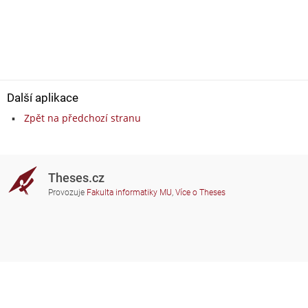
Další aplikace
Zpět na předchozí stranu
Theses.cz
Provozuje
Fakulta informatiky MU
,
Více o Theses
Potřebujete poradit?
Zapojené školy
theses@fi.muni.cz
Správci zapojených škol