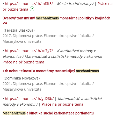
•
https://is.muni.cz/th/mf3f8/
|
Mezinárodní vztahy /
|
Práce na
příbuzné téma
Úverový transmísný
mechanizmus
monetárnej politiky v krajinách
V4
(Terézia Blašková)
2017, Diplomová práce, Ekonomicko-správní fakulta /
Masarykova univerzita
•
https://is.muni.cz/th/xo7g7/
|
Kvantitativní metody v
ekonomice / Matematické a statistické metody v ekonomii
|
Práce na příbuzné téma
Trh nehnuteľností a monetárny transmisijný
mechanizmus
(Dominika Nováková)
2021, Diplomová práce, Ekonomicko-správní fakulta /
Masarykova univerzita
•
https://is.muni.cz/th/gd28b/
|
Matematické a statistické
metody v ekonomii /
|
Práce na příbuzné téma
Mechanizmus
a kinetika suché karbonatace portlanditu