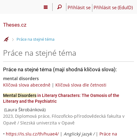
Přihlásit se
Přihlásit se (EduID)
Theses.cz
>
Práce na stejné téma
Práce na stejné téma
Práce na stejné téma (mají shodná klíčová slova):
mental disorders
Klíčová slova abecedně
|
Klíčová slova dle četnosti
Mental Disorders
in Literary Characters: The Osmosis of the
Literary and the Psychiatric
(Laura Škrobánková)
2023, Diplomová práce, Filozoficko-přírodovědecká fakulta v
Opavě / Slezská univerzita v Opavě
•
https://is.slu.cz/th/huae4/
|
Anglický jazyk /
|
Práce na