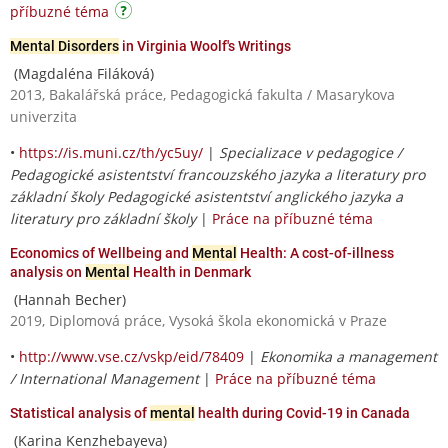
příbuzné téma
Mental Disorders
in Virginia Woolf's Writings
(Magdaléna Filáková)
2013, Bakalářská práce, Pedagogická fakulta / Masarykova
univerzita
•
https://is.muni.cz/th/yc5uy/
|
Specializace v pedagogice /
Pedagogické asistentství francouzského jazyka a literatury pro
základní školy Pedagogické asistentství anglického jazyka a
literatury pro základní školy
|
Práce na příbuzné téma
Economics of Wellbeing and
Mental
Health: A cost-of-illness
analysis on
Mental
Health in Denmark
(Hannah Becher)
2019, Diplomová práce, Vysoká škola ekonomická v Praze
•
http://www.vse.cz/vskp/eid/78409
|
Ekonomika a management
/ International Management
|
Práce na příbuzné téma
Statistical analysis of
mental
health during Covid-19 in Canada
(Karina Kenzhebayeva)