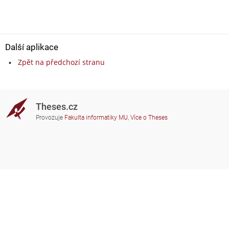
Další aplikace
Zpět na předchozí stranu
Theses.cz
Provozuje
Fakulta informatiky MU
,
Více o Theses
Potřebujete poradit?
Zapojené školy
theses@fi.muni.cz
Správci zapojených škol
Nápověda
Soukromí
Často kladené dotazy
Přístupnost