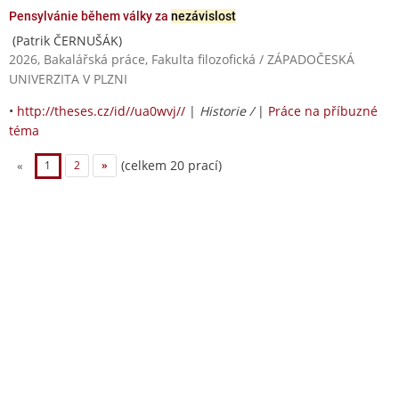
Pensylvánie během války za
nezávislost
(Patrik ČERNUŠÁK)
2026, Bakalářská práce, Fakulta filozofická / ZÁPADOČESKÁ
UNIVERZITA V PLZNI
•
http://theses.cz/id//ua0wvj//
|
Historie /
|
Práce na příbuzné
téma
(celkem 20 prací)
«
1
2
»