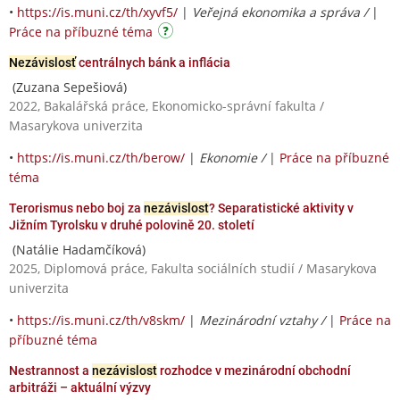
•
https://is.muni.cz/th/xyvf5/
|
Veřejná ekonomika a správa /
|
Práce na příbuzné téma
Nezávislosť
centrálnych bánk a inflácia
(Zuzana Sepešiová)
2022, Bakalářská práce, Ekonomicko-správní fakulta /
Masarykova univerzita
•
https://is.muni.cz/th/berow/
|
Ekonomie /
|
Práce na příbuzné
téma
Terorismus nebo boj za
nezávislost
? Separatistické aktivity v
Jižním Tyrolsku v druhé polovině 20. století
(Natálie Hadamčíková)
2025, Diplomová práce, Fakulta sociálních studií / Masarykova
univerzita
•
https://is.muni.cz/th/v8skm/
|
Mezinárodní vztahy /
|
Práce na
příbuzné téma
Nestrannost a
nezávislost
rozhodce v mezinárodní obchodní
arbitráži – aktuální výzvy