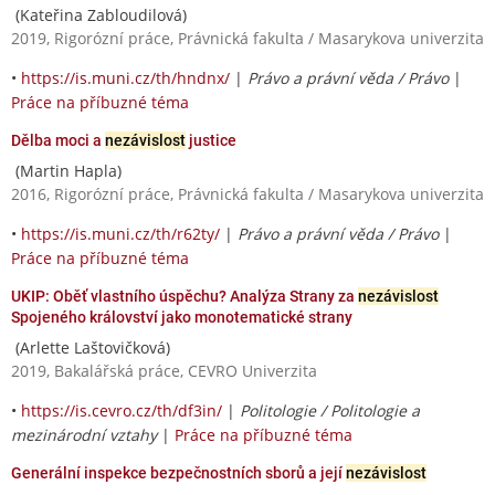
(Kateřina Zabloudilová)
2019, Rigorózní práce, Právnická fakulta / Masarykova univerzita
•
https://is.muni.cz/th/hndnx/
|
Právo a právní věda / Právo
|
Práce na příbuzné téma
Dělba moci a
nezávislost
justice
(Martin Hapla)
2016, Rigorózní práce, Právnická fakulta / Masarykova univerzita
•
https://is.muni.cz/th/r62ty/
|
Právo a právní věda / Právo
|
Práce na příbuzné téma
UKIP: Oběť vlastního úspěchu? Analýza Strany za
nezávislost
Spojeného království jako monotematické strany
(Arlette Laštovičková)
2019, Bakalářská práce, CEVRO Univerzita
•
https://is.cevro.cz/th/df3in/
|
Politologie / Politologie a
mezinárodní vztahy
|
Práce na příbuzné téma
Generální inspekce bezpečnostních sborů a její
nezávislost