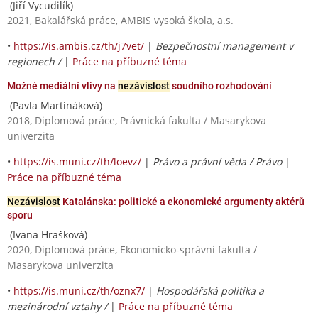
(Jiří Vycudilík)
2021, Bakalářská práce, AMBIS vysoká škola, a.s.
•
https://is.ambis.cz/th/j7vet/
|
Bezpečnostní management v
regionech /
|
Práce na příbuzné téma
Možné mediální vlivy na
nezávislost
soudního rozhodování
(Pavla Martináková)
2018, Diplomová práce, Právnická fakulta / Masarykova
univerzita
•
https://is.muni.cz/th/loevz/
|
Právo a právní věda / Právo
|
Práce na příbuzné téma
Nezávislost
Katalánska: politické a ekonomické argumenty aktérů
sporu
(Ivana Hrašková)
2020, Diplomová práce, Ekonomicko-správní fakulta /
Masarykova univerzita
•
https://is.muni.cz/th/oznx7/
|
Hospodářská politika a
mezinárodní vztahy /
|
Práce na příbuzné téma