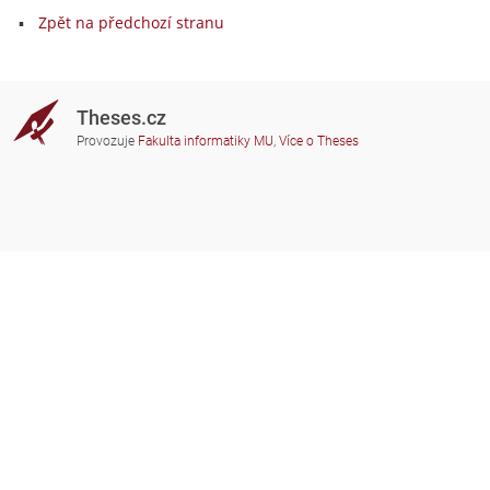
Zpět na předchozí stranu
Theses.cz
Provozuje
Fakulta informatiky MU
,
Více o Theses
Potřebujete poradit?
Zapojené školy
theses@fi.muni.cz
Správci zapojených škol
Nápověda
Soukromí
Často kladené dotazy
Přístupnost
Zobrazit klasickou verzi