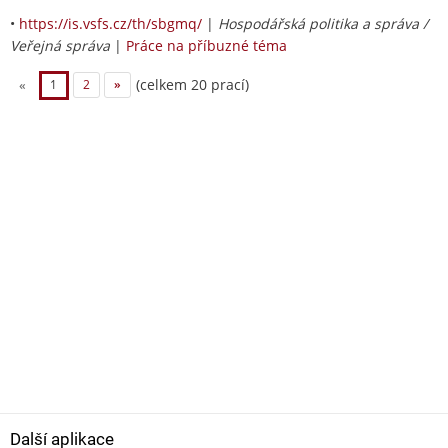
•
https://is.vsfs.cz/th/sbgmq/
|
Hospodářská politika a správa /
Veřejná správa
|
Práce na příbuzné téma
(celkem 20 prací)
«
1
2
»
Další aplikace