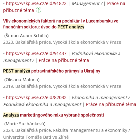
•
https://vskp.vse.cz/eid/91822
|
Management /
|
Práce na
příbuzné téma
Vliv ekonomických faktorů na podnikání v Lucembursku ve
finančním sektoru: úvod do
PEST analýzy
(Šimon Adam Schilla)
2023, Bakalářská práce, Vysoká škola ekonomická v Praze
•
https://vskp.vse.cz/eid/91437
|
Podniková ekonomika a
management /
|
Práce na příbuzné téma
PEST analýza
potravinářského průmyslu Ukrajiny
(Oksana Malona)
2019, Bakalářská práce, Vysoká škola ekonomická v Praze
•
https://vskp.vse.cz/eid/82032
|
Ekonomika a management /
Podniková ekonomika a management
|
Práce na příbuzné téma
Analyza
marketingového mixu vybrané společnosti
(Marie Suchánková)
2024, Bakalářská práce, Fakulta managementu a ekonomiky /
Univerzita Tomáše Bati ve Zlíně