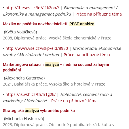
•
http://theses.cz/id//i1k2on//
|
Ekonomika a management /
Ekonomika a management podniku
|
Práce na příbuzné téma
Mexiko na počátku nového tisíciletí:
PEST analýza
(Květa Vojáčková)
2008, Diplomová práce, Vysoká škola ekonomická v Praze
•
http://www.vse.cz/vskp/eid/8980
|
Mezinárodní ekonomické
vztahy / Mezinárodní obchod
|
Práce na příbuzné téma
Marketingová situační
analýza
– nedílná součást zahájení
podnikání
(Alexandra Gutorova)
2021, Bakalářská práce, Vysoká škola hotelová v Praze
•
https://is.vsh.cz/th/h1g2k/
|
Hotelnictví, cestovní ruch a
marketing / Hotelnictví
|
Práce na příbuzné téma
Strategická
analýza
vybraného podniku
(Michaela Hašlerová)
2023, Diplomová práce, Obchodně podnikatelská fakulta v