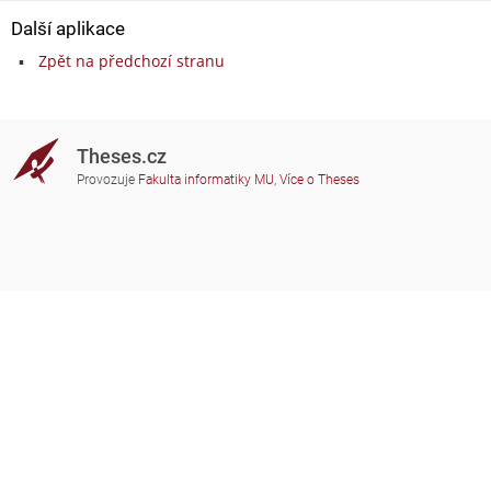
Další aplikace
Zpět na předchozí stranu
Theses.cz
Provozuje
Fakulta informatiky MU
,
Více o Theses
Potřebujete poradit?
Zapojené školy
theses@fi.muni.cz
Správci zapojených škol
Nápověda
Soukromí
Často kladené dotazy
Přístupnost
Zobrazit klasickou verzi