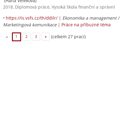
(Hana Veleková)
2018, Diplomová práce, Vysoká škola finanční a správní
•
https://is.vsfs.cz/th/ddilr/
|
Ekonomika a management /
Marketingová komunikace
|
Práce na příbuzné téma
(celkem 27 prací)
«
1
2
3
»