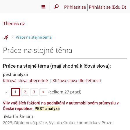
Přihlásit se
Přihlásit se (EduID)
Theses.cz
>
Práce na stejné téma
Práce na stejné téma
Práce na stejné téma (mají shodná klíčová slova):
pest analyza
Klíčová slova abecedně
|
Klíčová slova dle četnosti
(celkem 27 prací)
«
1
2
3
»
Vliv vnějších faktorů na podnikání v automobilovém průmyslu v
České republice:
PEST analýza
(Martin Šimon)
2023, Diplomová práce, Vysoká škola ekonomická v Praze